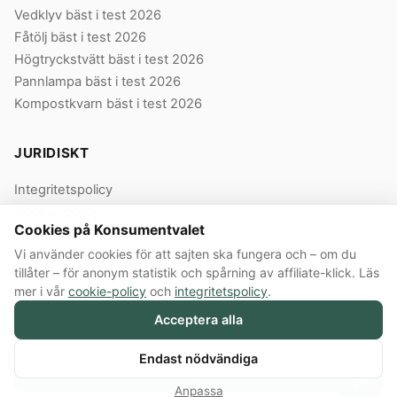
Vedklyv bäst i test 2026
Fåtölj bäst i test 2026
Högtryckstvätt bäst i test 2026
Pannlampa bäst i test 2026
Kompostkvarn bäst i test 2026
JURIDISKT
Integritetspolicy
Cookie-policy
Cookies på Konsumentvalet
Användarvillkor
Vi använder cookies för att sajten ska fungera och – om du
Våra villkor
tillåter – för anonym statistik och spårning av affiliate-klick. Läs
mer i vår
cookie-policy
och
integritetspolicy
.
Acceptera alla
© 2026 Konsumentvalet Sverige AB · Org.nr 559474-8914 · Bergendorffsgatan
8 E, 652 16 Karlstad
Annonslänkar:
Konsumentvalet Sverige AB innehåller annonslänkar till butiker.
Endast nödvändiga
Köper du via en sådan länk får Konsumentvalet provision från butiken.
Köp här
💬
Ersättningen påverkar inte vilka produkter vi väljer, vilka betyg de får eller i
Anpassa