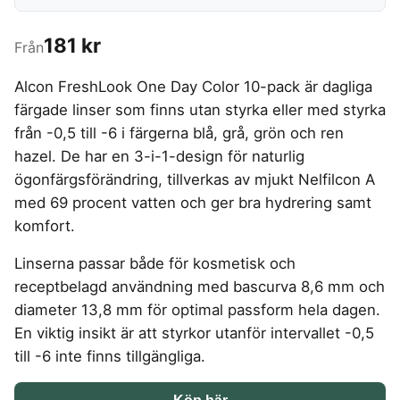
4-manna tält
Regnställ vandring
Rakapparat
Progressiva linser
Bilbarnstol
Badtunna
herr
Laddbox
FÖRSÄKRINGAR
GAMING
5-manna tält
Pop-up tält
Rödljusterapi
Toriska linser
Cykelhjälm barn
Sommardäck
181 kr
Vandringsskor
Konsumentvägledning
Från
Hundförsäkring
Skäggtrimmer
Gaming Dator
Trådlösa Gaming Hörlurar
6-manna tält
Taktält
GPS Klocka barn
HUSHÅLLSAPPARATER
KÖK
dam
Kattförsäkring
Gaming Headset
VR Headset
Abborrespö
Tält
Robotdammsugare
Airfryer
Kockkniv
Alcon FreshLook One Day Color 10-pack är dagliga
ACCESSOARER
UTELEK & AKTIVITETER
Gaming hörlursställ
Skaftdammsugare
Familjetält
Tält budget
färgade linser som finns utan styrka eller med styrka
Brödrost
Köksassistent
MEDIA & TELEKOM
Solglasögon
Berg studsmatta
Steamer
Gaming Laptop
Jaktkängor
Vandringsbyxor
från -0,5 till -6 i färgerna blå, grå, grön och ren
Dubbel
Liten airfryer
Bredband
Gungställning
Strykjärn
herr
Airfryer
Gaming router
hazel. De har en 3-i-1-design för naturlig
Campingbord
Mobilabonnemang
Mikrovågsugn
KOSTTILLSKOTT
Lekstuga
Vandringskängor
Elektrisk
Mobilt bredband
ögonfärgsförändring, tillverkas av mjukt Nelfilcon A
Gaming Skärm
Pizzaugn
Liten studsmatta
Ashwagandha
NAD
dam
Pizzaugn
TV Abonnemang
med 69 procent vatten och ger bra hydrering samt
Gasol
Gaming Tangentbord
Nedgrävd studsmatta
Berberine
NMN
Elvisp
komfort.
Skärbräda
Gamingbord
Oval studsmatta
SPORT
C vitamin
Omega 3
Gjutjärnsgryta
Rektangulär studsmatta
Smashjärn
Gamingmus
Driver
Linserna passar både för kosmetisk och
Kollagen
Probiotika
Glassmaskin
Stor studsmatta
Stekbord
Gamingstol
Golfklocka
receptbelagd användning med bascurva 8,6 mm och
Kosttillskott klimakteriet
Proteinpulver
Studsmatta
Kaffebryggare
Golfset
Stekpanna
diameter 13,8 mm för optimal passform hela dagen.
Kreatin
Shilajit
Kaffemaskin
LJUD & BILD
Träningsklocka dam
En viktig insikt är att styrkor utanför intervallet -0,5
Lions mane
Testosteron tillskott
Träningsklocka herr
Knivslip
75 Tum TV
Trådlösa hörlurar
till -6 inte finns tillgängliga.
Magnesium
Bluetooth högtalare
TV 50 tum
LIVSMEDEL
SOVRUM
VITVAROR
Magnesium zink
Boombox
TV 55 tum