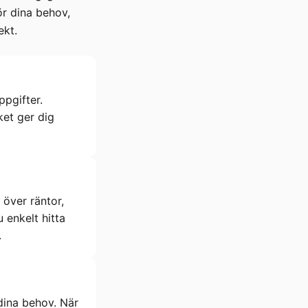
ör dina behov,
ekt.
pgifter.
ket ger dig
 över räntor,
 enkelt hitta
.
dina behov. När