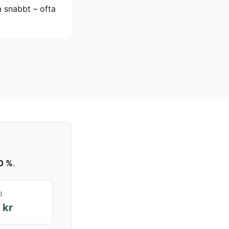
a snabbt – ofta
0 %
.
d
 kr