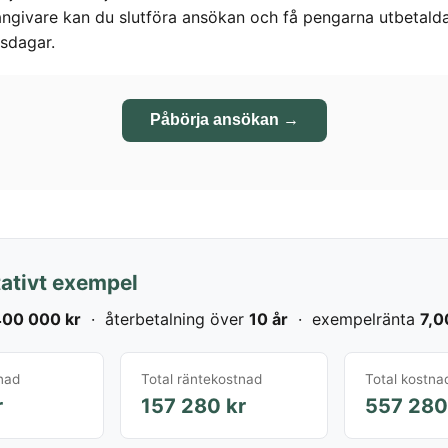
 långivare kan du slutföra ansökan och få pengarna utbetald
sdagar.
Påbörja ansökan →
ativt exempel
00 000 kr
· återbetalning över
10 år
· exempelränta
7,0
nad
Total räntekostnad
Total kostna
r
157 280 kr
557 280