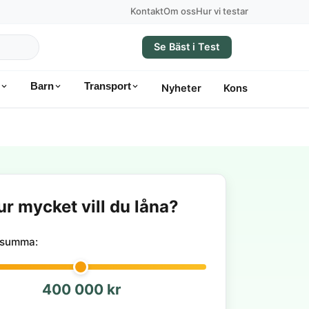
Kontakt
Om oss
Hur vi testar
Se Bäst i Test
Barn
Transport
Nyheter
Konsumentvägle
ur mycket vill du låna?
nesumma:
400 000 kr