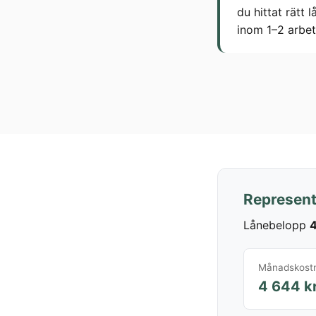
du hittat rätt
inom 1–2 arbet
Represent
Lånebelopp
4
Månadskost
4 644 k