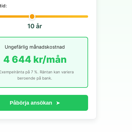
tid:
10 år
Ungefärlig månadskostnad
4 644 kr/mån
Exempelränta på 7 %. Räntan kan variera
beroende på bank.
Påbörja ansökan
➤