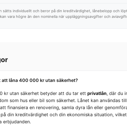
ån sätts individuellt och beror på din kreditvärdighet, lånebelopp och löp
 kan vara högre än den nominella när uppläggningsavgifter och aviavgifte
gor
 att låna 400 000 kr utan säkerhet?
0 kr utan säkerhet betyder att du tar ett
privatlån
, där du 
om som hus eller bil som säkerhet. Lånet kan användas till 
tt finansiera en renovering, samla dyra lån eller genomföra
på din kreditvärdighet och din ekonomiska situation, vilket 
ka erbjudanden.