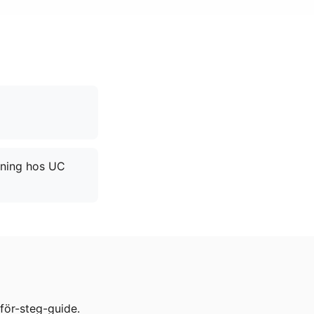
sning hos UC
för-steg-guide.