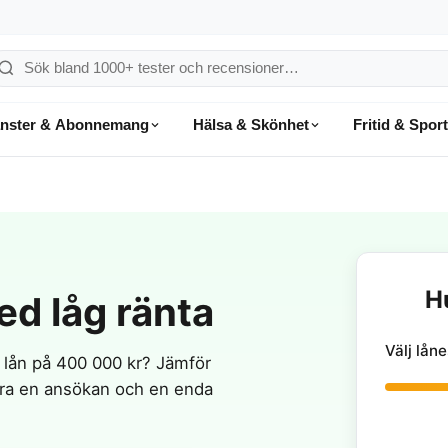
ök
å
änster & Abonnemang
Hälsa & Skönhet
Fritid & Sport
onsumentvalet
H
d låg ränta
Välj lå
t lån på 400 000 kr? Jämför
bara en ansökan och en enda