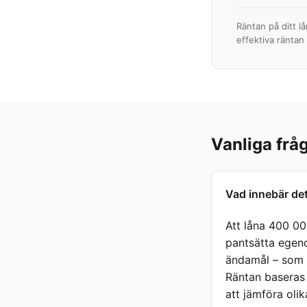
Räntan på ditt l
effektiva räntan
Vanliga frå
Vad innebär det
Att låna 400 00
pantsätta egend
ändamål – som a
Räntan baseras 
att jämföra oli