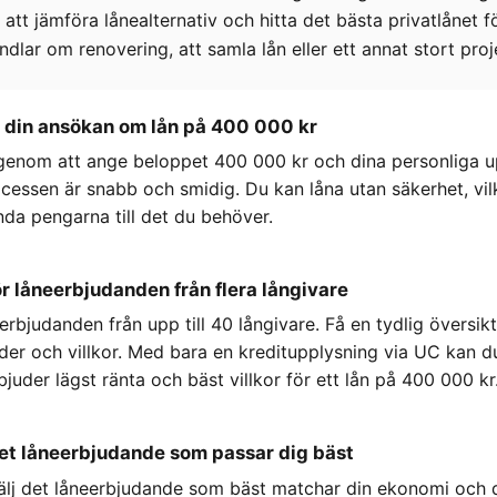
 att jämföra lånealternativ och hitta det bästa privatlånet f
dlar om renovering, att samla lån eller ett annat stort proj
a din ansökan om lån på 400 000 kr
 genom att ange beloppet 400 000 kr och dina personliga up
essen är snabb och smidig. Du kan låna utan säkerhet, vil
nda pengarna till det du behöver.
r låneerbjudanden från flera långivare
rbjudanden från upp till 40 långivare. Få en tydlig översikt
r och villkor. Med bara en kreditupplysning via UC kan du
juder lägst ränta och bäst villkor för ett lån på 400 000 kr
det låneerbjudande som passar dig bäst
älj det låneerbjudande som bäst matchar din ekonomi och 