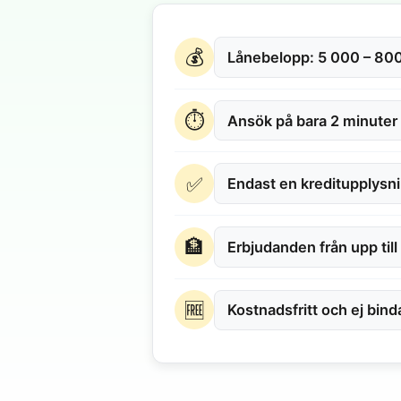
💰
Lånebelopp: 5 000 – 800
⏱
Ansök på bara 2 minuter
✅
Endast en kreditupplysn
🏦
Erbjudanden från upp till
🆓
Kostnadsfritt och ej bin