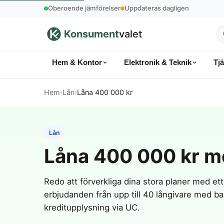
Oberoende jämförelser
Uppdateras dagligen
Konsument
valet
S
p
Hem & Kontor
Elektronik & Teknik
Tj
k
Hem
›
Lån
›
Låna 400 000 kr
Lån
Låna 400 000 kr me
Redo att förverkliga dina stora planer med et
erbjudanden från upp till 40 långivare med 
kreditupplysning via UC.