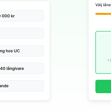
Välj låne
 000 kr
ing hos UC
* 
 40 långivare
dande