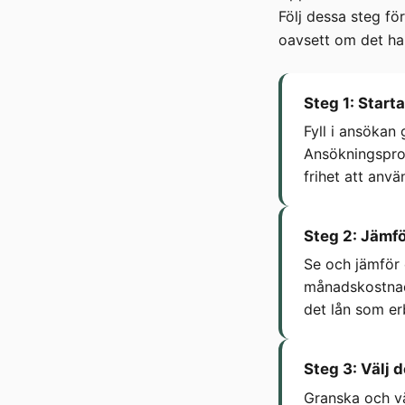
Följ dessa steg för
oavsett om det han
Steg 1: Start
Fyll i ansökan
Ansökningsproc
frihet att anvä
Steg 2: Jämfö
Se och jämför e
månadskostnade
det lån som erb
Steg 3: Välj 
Granska och v