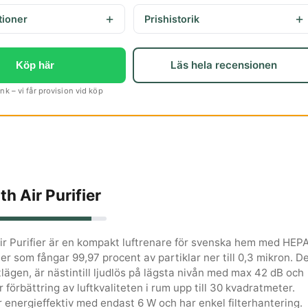
tioner
Prishistorik
Läs hela recensionen
Köp här
k – vi får provision vid köp
h Air Purifier
r Purifier är en kompakt luftrenare för svenska hem med HEP
lter som fångar 99,97 procent av partiklar ner till 0,3 mikron. D
ktlägen, är nästintill ljudlös på lägsta nivån med max 42 dB och
 förbättring av luftkvaliteten i rum upp till 30 kvadratmeter.
 energieffektiv med endast 6 W och har enkel filterhantering.