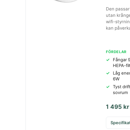
Den passar 
utan krånge
wifi-styrni
kan påverk
FÖRDELAR
Fångar 9
HEPA-fil
Låg ener
6W
Tyst dri
sovrum
1 495 kr
Specifika