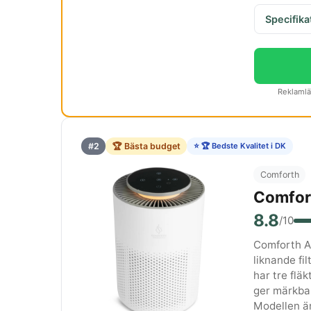
Specifika
Reklamlän
#2
🏆 Bästa budget
⭐ 🏆 Bedste Kvalitet i DK
Comforth
Comfort
8.8
/10
Comforth Ai
liknande fi
har tre flä
ger märkbar
Modellen är