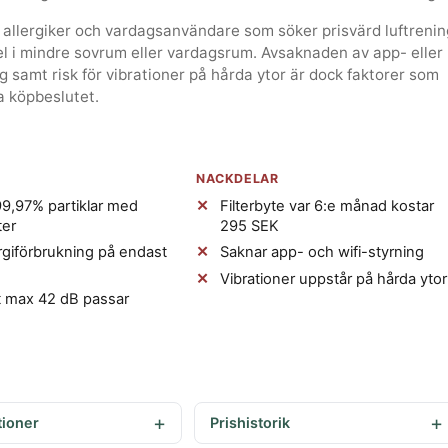
allergiker och vardagsanvändare som söker prisvärd luftrenin
l i mindre sovrum eller vardagsrum. Avsaknaden av app- eller
ng samt risk för vibrationer på hårda ytor är dock faktorer som
a köpbeslutet.
NACKDELAR
9,97% partiklar med
Filterbyte var 6:e månad kostar
ter
295 SEK
giförbrukning på endast
Saknar app- och wifi-styrning
Vibrationer uppstår på hårda ytor
ft max 42 dB passar
tioner
Prishistorik