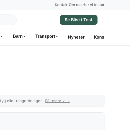
Kontakt
Om oss
Hur vi testar
Se Bäst i Test
Barn
Transport
Nyheter
Konsumentvägle
etyg eller rangordningen.
Så testar vi →