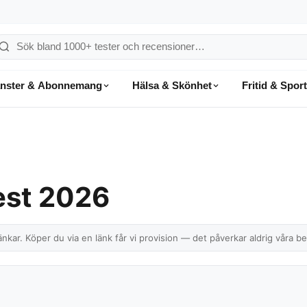
ök
å
änster & Abonnemang
Hälsa & Skönhet
Fritid & Sport
onsumentvalet
test 2026
nkar. Köper du via en länk får vi provision — det påverkar aldrig våra b