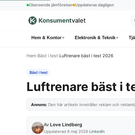
Oberoende jämförelser
Uppdateras dagligen
Konsument
valet
S
p
Hem & Kontor
Elektronik & Teknik
Tj
k
Hem
›
Bäst i test
›
Luftrenare bäst i test 2026
Bäst i test
Luftrenare bäst i 
Annons:
Den här artikeln innehåller reklam och reklamlä
Av
Love Lindberg
Uppdaterad 8 maj 2026
·
LinkedIn