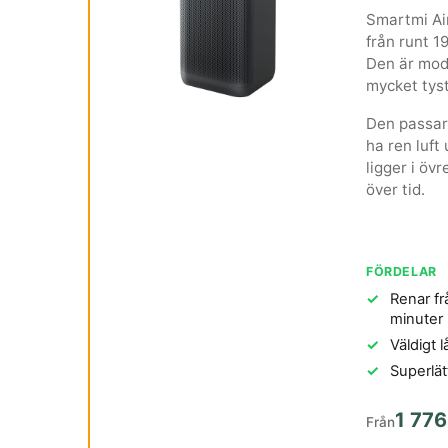
Smartmi Air
från runt 19
Den är mode
mycket tyst
Den passar 
ha ren luft
ligger i öv
över tid.
FÖRDELAR
Renar fr
minuter
Väldigt 
Superlätt
1 776
Från