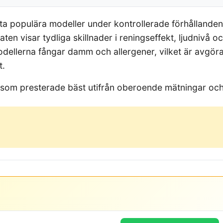
 åtta populära modeller under kontrollerade förhålland
taten visar tydliga skillnader i reningseffekt, ljudnivå 
l modellerna fångar damm och allergener, vilket är avgö
t.
 som presterade bäst utifrån oberoende mätningar och 