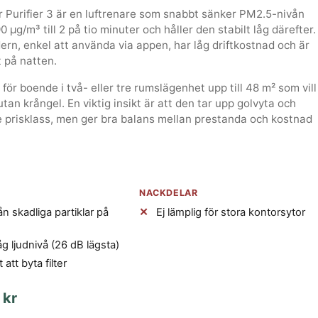
 Purifier 3 är en luftrenare som snabbt sänker PM2.5-nivån
0 µg/m³ till 2 på tio minuter och håller den stabilt låg därefter.
rn, enkel att använda via appen, har låg driftkostnad och är
 på natten.
för boende i två- eller tre rumslägenhet upp till 48 m² som vill
 utan krångel. En viktig insikt är att den tar upp golvyta och
re prisklass, men ger bra balans mellan prestanda och kostnad
NACKDELAR
ån skadliga partiklar på
Ej lämplig för stora kontorsytor
låg ljudnivå (26 dB lägsta)
 att byta filter
 kr