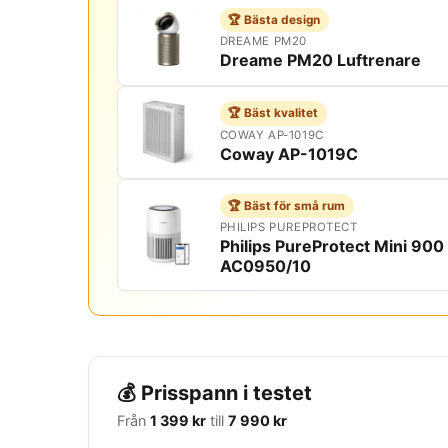
🏆 Bästa design
DREAME PM20
Dreame PM20 Luftrenare
🏆 Bäst kvalitet
COWAY AP-1019C
Coway AP-1019C
🏆 Bäst för små rum
PHILIPS PUREPROTECT
Philips PureProtect Mini 900
AC0950/10
💰 Prisspann i testet
Från
1 399 kr
till
7 990 kr