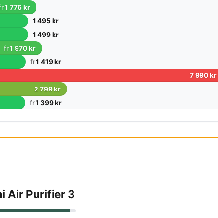
fr
1 776 kr
1 495 kr
1 499 kr
fr
1 970 kr
fr
1 419 kr
7 990 kr
2 799 kr
fr
1 399 kr
 Air Purifier 3