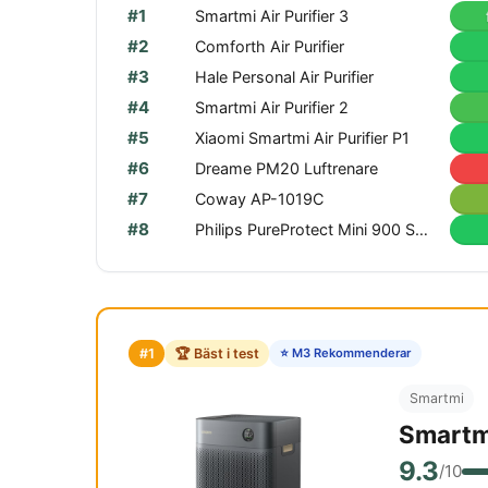
#1
Smartmi Air Purifier 3
#2
Comforth Air Purifier
#3
Hale Personal Air Purifier
#4
Smartmi Air Purifier 2
#5
Xiaomi Smartmi Air Purifier P1
#6
Dreame PM20 Luftrenare
#7
Coway AP-1019C
#8
Philips PureProtect Mini 900 Series AC0950/10
#1
🏆 Bäst i test
⭐ M3 Rekommenderar
Smartmi
Smartmi
9.3
/10