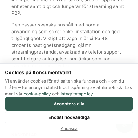
enheter samtidigt och fungerar för streaming samt
P2P.
Den passar svenska hushåll med normal
användning som söker enkel installation och god
tillgänglighet. Viktigt att väga in är cirka 48
procents hastighetsnedgång, ojämn
streamingprestanda, avsaknad av telefonsupport
samt tidigare anklagelser om läckor som kan
påverka förtroendet vid köp.
Cookies på Konsumentvalet
Vi använder cookies för att sajten ska fungera och – om du
tillåter – för anonym statistik och spårning av affiliate-klick. Läs
FÖRDELAR
mer i vår
cookie-policy
och
integritetspolicy
.
Stort serverutbud på över 6000
Acceptera alla
Upp till 10 olika enheter
Verifierad no-log policy
Endast nödvändiga
💬
Anpassa
NACKDELAR