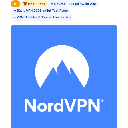
#1
🏆 Bäst i test
⭐ 4,5 av 5 i test på PC för Alla
⭐ Bästa VPN 2026 enligt TechRadar
⭐ ZDNET Editors' Choice Award 2025