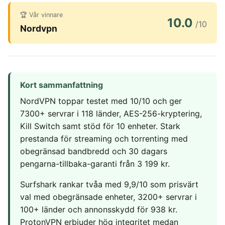
Hemlarm
Träningsklocka herr
Magnesium zink
Ergonomisk Kudde
Torktumlare
In ear hörlurar
TV 65 Tum
🏆 Vår vinnare
Övervakningssyst
10.0
Säng
Tvättmaskin
/10
Liten bluetooth högtalare
TV
Nordvpn
MASSAGE & VÄLBEFINNANDE
Enkelsäng
Multiroom högtalare
Utomhushögtalare
Fåtölj
Massagepistol
bluetooth
On ear hörlurar
Massagestol
Wifi högtalare
Partyhögtalare
Soundbar
KLIMAT
Kort sammanfattning
Subwoofer
Luftkylare
NordVPN toppar testet med 10/10 och ger
Luftrenare
7300+ servrar i 118 länder, AES-256-kryptering,
MOBIL & TILLBEHÖR
Luftvärmepump
Kill Switch samt stöd för 10 enheter. Stark
Mobiltelefon
prestanda för streaming och torrenting med
Satellittelefon
obegränsad bandbredd och 30 dagars
pengarna-tillbaka-garanti från 3 199 kr.
Surfshark rankar tvåa med 9,9/10 som prisvärt
val med obegränsade enheter, 3200+ servrar i
100+ länder och annonsskydd för 938 kr.
ProtonVPN erbjuder hög integritet medan