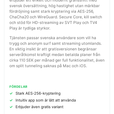
erbjuder ett enkelt och modernt gränssnitt med
svensk översättning, hög hastighet utan märkbar
fördröjning samt stark kryptering via AES-256,
ChaCha20 och WireGuard. Secure Core, kill switch
och stöd för HD-streaming av SVT Play och TV4
Play är tydliga styrkor.
Tjänsten passar svenska användare som vill ha
trygg och anonym surf samt streaming utomlands.
En viktig insikt är att gratisversionen begränsar
serveråtkomst kraftigt medan betalda planer från
cirka 110 SEK per månad ger full funktionalitet, även
om split tunneling saknas på Mac och iOS.
FÖRDELAR
Stark AES-256-kryptering
Intuitiv app som är lätt att använda
Erbjuder även gratis variant