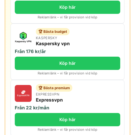
Köp här
Reklamlänk – vi får provision vid köp
🏆 Bästa budget
KASPERSKY
Kaspersky vpn
Från 176 kr/år
Köp här
Reklamlänk – vi får provision vid köp
🏆 Bästa premium
EXPRESSVPN
Expressvpn
Från 22 kr/mån
Köp här
Reklamlänk – vi får provision vid köp