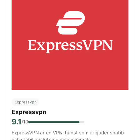
Expressvpn
Expressvpn
9.1
/10
ExpressVPN är en VPN-tjänst som erbjuder snabb
och stabil anslutning med minimala