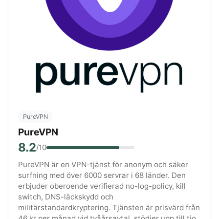
PureVPN
PureVPN
8.2
/10
PureVPN är en VPN-tjänst för anonym och säker
surfning med över 6000 servrar i 68 länder. Den
erbjuder oberoende verifierad no-log-policy, kill
switch, DNS-läckskydd och
militärstandardkryptering. Tjänsten är prisvärd från
46 kr per månad vid tvåårsavtal, stödjer upp till tio