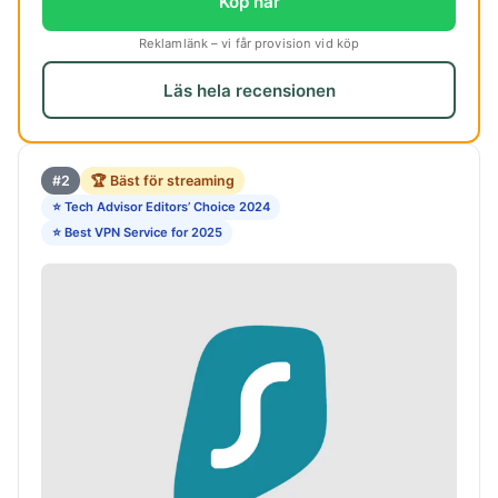
Köp här
Reklamlänk – vi får provision vid köp
Läs hela recensionen
#2
🏆 Bäst för streaming
⭐ Tech Advisor Editors’ Choice 2024
⭐ Best VPN Service for 2025