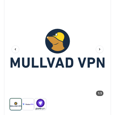
1
/
3