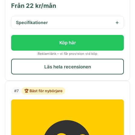
Från 22 kr/mån
Specifikationer
Köp här
Reklamlänk – vi får provision vid köp
Läs hela recensionen
#7
🏆 Bäst för nybörjare