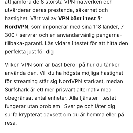
att jämföra de 8 största VPN-nätverken och
4-manna tält
Regnställ
Rakapparat
Progressiva linser
Bilbarnstol
Badtunna
Kompostkvarn
herr
Vattenrenare
Laddbox
FÖRSÄKRINGAR
vandring
GAMING
utvärderar deras prestanda, säkerhet och
5-manna tält
Rödljusterapi
Toriska linser
vandring
Cykelhjälm barn
Sommardäck
Vandringsskor
Konsumentvägledning
Hundförsäkring
Pop-up tält
Skäggtrimmer
hastighet. Vårt val av
VPN bäst i test
är
Gaming Dator
Trådlösa Gaming Hörlurar
6-manna tält
GPS Klocka barn
HUSHÅLLSAPPARATER
KÖK
dam
Kattförsäkring
Taktält
NordVPN
, som imponerar med sina 118 länder, 7
Gaming Headset
VR Headset
Abborrespö
Campingkudde
Robotdammsugare
Airfryer
Kockkniv
ACCESSOARER
Tält
UTELEK & AKTIVITETER
300+ servrar och en användarvänlig pengarna-
Gaming hörlursställ
Skaftdammsugare
Familjetält
Flugspö
Brödrost
Köksassistent
MEDIA & TELEKOM
Solglasögon
Tält budget
Berg studsmatta
Steamer
tillbaka-garanti. Läs vidare i testet för att hitta den
Gaming Laptop
Jaktkängor
Luftmadrass
Dubbel Airfryer
Liten airfryer
Bredband
Gungställning
Strykjärn
Vandringsbyxor
tält
perfekta just för dig
Gaming router
Campingbord
Mobilabonnemang
Elektrisk
Mikrovågsugn
KOSTTILLSKOTT
herr
Lekstuga
Pannlampa
Pizzaugn
Mobilt bredband
Gaming Skärm
Pizzaugn Gasol
Liten studsmatta
Ashwagandha
MSM
Vandringskängor
Vilken VPN som är bäst beror på hur du tänker
TV Abonnemang
Stavar
Elvisp
Gaming Tangentbord
Nedgrävd studsmatta
dam
Skärbräda
Berberine
NAD
använda den. Vill du ha högsta möjliga hastighet
vandring
Gjutjärnsgryta
Gamingbord
Oval studsmatta
Smashjärn
C vitamin
NMN
för streaming står sig NordVPN starkast, medan
Vandringsbyxor
Rektangulär studsmatta
Glassmaskin
Gamingmus
Stekbord
dam
Elektrolyter
Omega 3
Surfshark är ett mer prisvärt alternativ med
Stor studsmatta
Kaffebryggare
Gamingstol
Stekpanna
Kollagen
Probiotika
Studsmatta
obegränsat antal enheter. Alla tjänster i testet
Kaffemaskin
SPORT
Kosttillskott klimakteriet
Proteinpulver
fungerar utan problem i Sverige och låter dig
LJUD & BILD
Knivslip
Driver
Kreatin
Shilajit
surfa krypterat oavsett om du är hemma eller på
75 Tum TV
Trådlösa hörlurar
Golfklocka
Lions mane
Testosteron tillskott
resa.
SOVRUM
VITVAROR
SÄKERHET &
Bluetooth högtalare
TV 50 tum
Golfset
ÖVERVAKNING
Magnesium
Träningsklocka dam
Dubbelsäng
Diskmaskin
Boombox
TV 55 tum