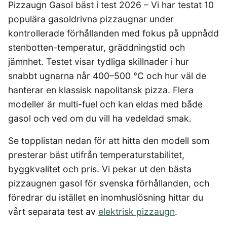
4-manna tält
Regnställ
Pizzaugn Gasol bäst i test 2026 – Vi har testat 10
Rakapparat
Progressiva linser
Bilbarnstol
Badtunna
Kompostkvarn
herr
Vattenrenare
Laddbox
FÖRSÄKRINGAR
vandring
GAMING
5-manna tält
Rödljusterapi
Toriska linser
populära gasoldrivna pizzaugnar under
vandring
Cykelhjälm barn
Sommardäck
Vandringsskor
Konsumentvägledning
Hundförsäkring
Pop-up tält
Skäggtrimmer
Gaming Dator
Trådlösa Gaming Hörlurar
6-manna tält
GPS Klocka barn
kontrollerade förhållanden med fokus på uppnådd
HUSHÅLLSAPPARATER
KÖK
dam
Kattförsäkring
Taktält
Gaming Headset
VR Headset
Abborrespö
stenbotten-temperatur, gräddningstid och
Campingkudde
Robotdammsugare
Airfryer
Kockkniv
ACCESSOARER
Tält
UTELEK & AKTIVITETER
Gaming hörlursställ
Skaftdammsugare
Familjetält
jämnhet. Testet visar tydliga skillnader i hur
Flugspö
Brödrost
Köksassistent
MEDIA & TELEKOM
Solglasögon
Tält budget
Berg studsmatta
Steamer
Gaming Laptop
Jaktkängor
snabbt ugnarna når 400–500 °C och hur väl de
Luftmadrass
Dubbel Airfryer
Liten airfryer
Bredband
Gungställning
Strykjärn
Vandringsbyxor
tält
Gaming router
Campingbord
Mobilabonnemang
hanterar en klassisk napolitansk pizza. Flera
Elektrisk
Mikrovågsugn
KOSTTILLSKOTT
herr
Lekstuga
Pannlampa
Pizzaugn
Mobilt bredband
Gaming Skärm
modeller är multi-fuel och kan eldas med både
Pizzaugn Gasol
Liten studsmatta
Ashwagandha
MSM
Vandringskängor
TV Abonnemang
Stavar
Elvisp
Gaming Tangentbord
gasol och ved om du vill ha vedeldad smak.
Nedgrävd studsmatta
dam
Skärbräda
Berberine
NAD
vandring
Gjutjärnsgryta
Gamingbord
Oval studsmatta
Smashjärn
C vitamin
NMN
Vandringsbyxor
Se topplistan nedan för att hitta den modell som
Rektangulär studsmatta
Glassmaskin
Gamingmus
Stekbord
dam
Elektrolyter
Omega 3
Stor studsmatta
presterar bäst utifrån temperaturstabilitet,
Kaffebryggare
Gamingstol
Stekpanna
Kollagen
Probiotika
Studsmatta
byggkvalitet och pris. Vi pekar ut den bästa
Kaffemaskin
SPORT
Kosttillskott klimakteriet
Proteinpulver
LJUD & BILD
pizzaugnen gasol för svenska förhållanden, och
Knivslip
Driver
Kreatin
Shilajit
föredrar du istället en inomhuslösning hittar du
75 Tum TV
Trådlösa hörlurar
Golfklocka
Lions mane
Testosteron tillskott
SOVRUM
VITVAROR
SÄKERHET &
vårt separata test av
elektrisk pizzaugn
.
Bluetooth högtalare
TV 50 tum
Golfset
ÖVERVAKNING
Magnesium
Träningsklocka dam
Dubbelsäng
Diskmaskin
Boombox
TV 55 tum