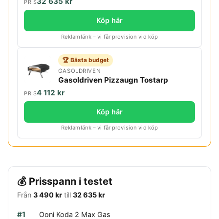
32 635 kr
PRIS
Köp här
Reklamlänk – vi får provision vid köp
🏆 Bästa budget
GASOLDRIVEN
Gasoldriven Pizzaugn Tostarp
4 112 kr
PRIS
Köp här
Reklamlänk – vi får provision vid köp
💰 Prisspann i testet
Från
3 490 kr
till
32 635 kr
#1
Ooni Koda 2 Max Gas