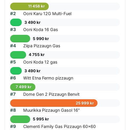
11 458 kr
#2
Ooni Karu 12G Multi-Fuel
3 490 kr
#3
Ooni Koda 16 Gas
5 990 kr
#4
Ziipa Pizzaugn Gas
4 755 kr
#5
Ooni Koda 12 gas
3 490 kr
#6
Witt Etna Fermo pizzaugn
7 499 kr
#7
Dome Gen 2 Pizzaugn Benvit
25 999 kr
#8
Muurikka Pizzaugn Gasol 16"
5 995 kr
#9
Clementi Family Gas Pizzaugn 60x60