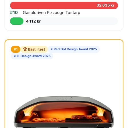
32 635 kr
#10
Gasoldriven Pizzaugn Tostarp
4 112 kr
#1
🏆 Bäst i test
⭐ Red Dot Design Award 2025
⭐ iF Design Award 2025