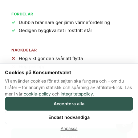
FÖRDELAR
Dubbla brännare ger jämn värmefördelning
Gedigen byggkvalitet i rostfritt stål
NACKDELAR
Hög vikt gör den svår att flytta
Hög prislapp
Cookies på Konsumentvalet
25 999 kr
Vi använder cookies för att sajten ska fungera och – om du
tillåter – för anonym statistik och spårning av affiliate-klick. Läs
mer i vår
cookie-policy
och
integritetspolicy
.
Specifikationer
Acceptera alla
Prishistorik
Endast nödvändiga
💬
Anpassa
Köp här