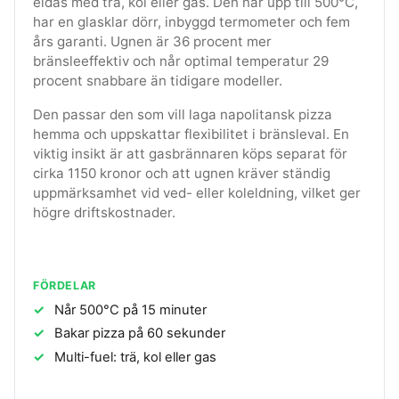
eldas med trä, kol eller gas. Den når upp till 500°C,
har en glasklar dörr, inbyggd termometer och fem
års garanti. Ugnen är 36 procent mer
bränsleeffektiv och når optimal temperatur 29
procent snabbare än tidigare modeller.
Den passar den som vill laga napolitansk pizza
hemma och uppskattar flexibilitet i bränsleval. En
viktig insikt är att gasbrännaren köps separat för
cirka 1150 kronor och att ugnen kräver ständig
uppmärksamhet vid ved- eller koleldning, vilket ger
högre driftskostnader.
FÖRDELAR
Når 500°C på 15 minuter
Bakar pizza på 60 sekunder
Multi-fuel: trä, kol eller gas