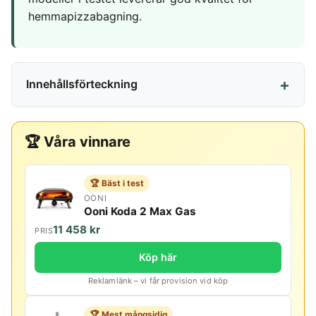
hemmapizzabagning.
Innehållsförteckning
🏆 Våra vinnare
🏆 Bäst i test
OONI
Ooni Koda 2 Max Gas
11 458 kr
PRIS
Köp här
Reklamlänk – vi får provision vid köp
🏆 Mest mångsidig