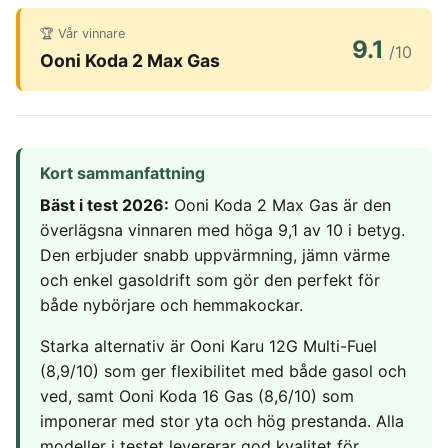
Hemlarm
Träningsklocka herr
Magnesium zink
Ergonomisk Kudde
Torktumlare
In ear hörlurar
TV 65 Tum
🏆 Vår vinnare
Övervakningssyst
Säng
Tvättmaskin
9.1
/10
Liten bluetooth högtalare
TV
Ooni Koda 2 Max Gas
MASSAGE & VÄLBEFINNANDE
Enkelsäng
Multiroom högtalare
Utomhushögtalare
Fåtölj
Massagepistol
bluetooth
On ear hörlurar
Massagestol
Wifi högtalare
Partyhögtalare
Soundbar
KLIMAT
Kort sammanfattning
Subwoofer
Luftkylare
Bäst i test 2026:
Ooni Koda 2 Max Gas är den
Luftrenare
överlägsna vinnaren med höga 9,1 av 10 i betyg.
MOBIL & TILLBEHÖR
Luftvärmepump
Den erbjuder snabb uppvärmning, jämn värme
Mobiltelefon
och enkel gasoldrift som gör den perfekt för
Satellittelefon
både nybörjare och hemmakockar.
Starka alternativ är Ooni Karu 12G Multi-Fuel
(8,9/10) som ger flexibilitet med både gasol och
ved, samt Ooni Koda 16 Gas (8,6/10) som
imponerar med stor yta och hög prestanda. Alla
modeller i testet levererar god kvalitet för