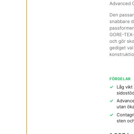
Advanced C
Den passar 
snabbare da
passformen 
GORE-TEX-m
och gör sko
gediget val
konstruktio
FÖRDELAR
Låg vikt
sidostö
Advanced
utan öka
Contagr
sten och