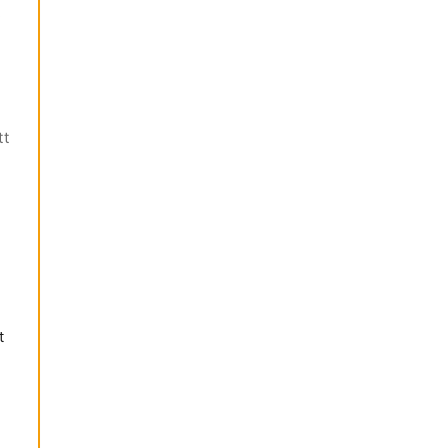
.
tt
t