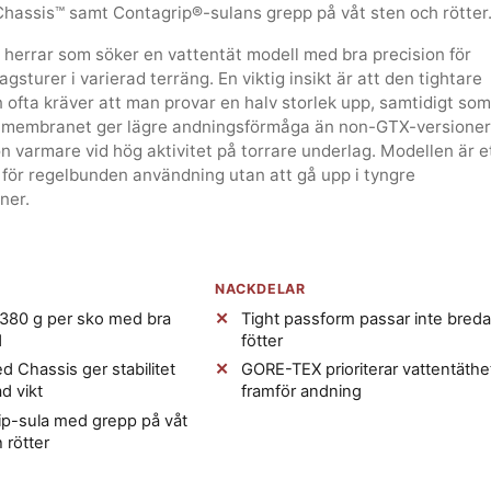
hassis™ samt Contagrip®-sulans grepp på våt sten och rötter
herrar som söker en vattentät modell med bra precision för
gsturer i varierad terräng. En viktig insikt är att den tightare
ofta kräver att man provar en halv storlek upp, samtidigt som
embranet ger lägre andningsförmåga än non-GTX-versioner
n varmare vid hög aktivitet på torrare underlag. Modellen är e
 för regelbunden användning utan att gå upp i tyngre
ner.
NACKDELAR
 380 g per sko med bra
Tight passform passar inte breda
d
fötter
 Chassis ger stabilitet
GORE-TEX prioriterar vattentäthe
d vikt
framför andning
ip-sula med grepp på våt
 rötter