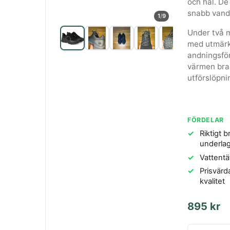
och häl. De
snabb vandr
1
/
9
Under två m
med utmärkt
andningsför
värmen bra,
utförslöpni
FÖRDELAR
Riktigt b
underla
Vattentä
Prisvärd
kvalitet
895 kr