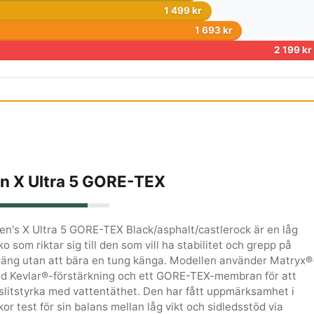
1 499 kr
1 693 kr
2 199 kr
n X Ultra 5 GORE-TEX
n's X Ultra 5 GORE-TEX Black/asphalt/castlerock är en låg
o som riktar sig till den som vill ha stabilitet och grepp på
rräng utan att bära en tung känga. Modellen använder Matryx®
d Kevlar®-förstärkning och ett GORE-TEX-membran för att
slitstyrka med vattentäthet. Den har fått uppmärksamhet i
or test för sin balans mellan låg vikt och sidledsstöd via