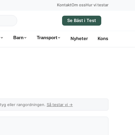
Kontakt
Om oss
Hur vi testar
Se Bäst i Test
Barn
Transport
Nyheter
Konsumentvägle
etyg eller rangordningen.
Så testar vi →