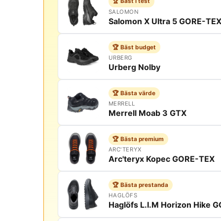
🏆 Bäst i test
SALOMON
Salomon X Ultra 5 GORE-TE
🏆 Bäst budget
URBERG
Urberg Nolby
🏆 Bästa värde
MERRELL
Merrell Moab 3 GTX
🏆 Bästa premium
ARC'TERYX
Arc'teryx Kopec GORE-TEX
🏆 Bästa prestanda
HAGLÖFS
Haglöfs L.I.M Horizon Hike