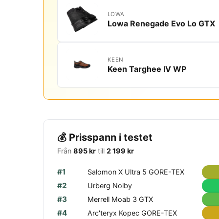
LOWA
Lowa Renegade Evo Lo GTX
KEEN
Keen Targhee IV WP
💰 Prisspann i testet
Från
895 kr
till
2 199 kr
#1
Salomon X Ultra 5 GORE-TEX
#2
Urberg Nolby
#3
Merrell Moab 3 GTX
#4
Arc'teryx Kopec GORE-TEX