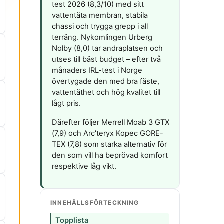
test 2026 (8,3/10) med sitt
vattentäta membran, stabila
chassi och trygga grepp i all
terräng. Nykomlingen Urberg
Nolby (8,0) tar andraplatsen och
utses till bäst budget – efter två
månaders IRL-test i Norge
övertygade den med bra fäste,
vattentäthet och hög kvalitet till
lågt pris.
Därefter följer Merrell Moab 3 GTX
(7,9) och Arc'teryx Kopec GORE-
TEX (7,8) som starka alternativ för
den som vill ha beprövad komfort
respektive låg vikt.
INNEHÅLLSFÖRTECKNING
Topplista