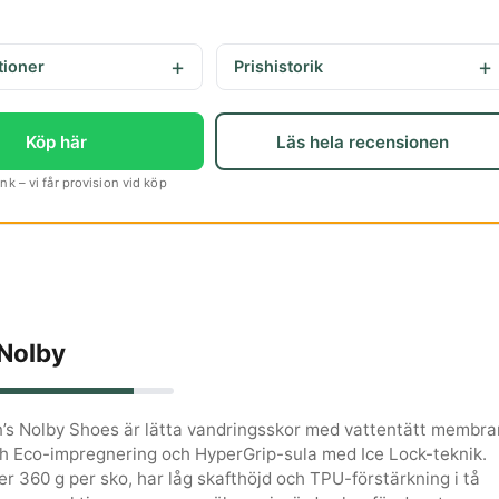
tioner
Prishistorik
Köp här
Läs hela recensionen
k – vi får provision vid köp
Nolby
’s Nolby Shoes är lätta vandringsskor med vattentätt membra
sh Eco-impregnering och HyperGrip-sula med Ice Lock-teknik.
r 360 g per sko, har låg skafthöjd och TPU-förstärkning i tå