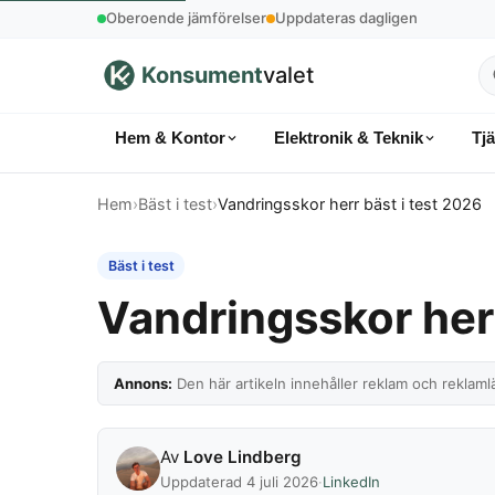
Oberoende jämförelser
Uppdateras dagligen
Konsument
valet
S
p
Hem & Kontor
Elektronik & Teknik
Tj
k
Hem
›
Bäst i test
›
Vandringsskor herr bäst i test 2026
Bäst i test
Vandringsskor herr
Annons:
Den här artikeln innehåller reklam och reklamlä
Av
Love Lindberg
Uppdaterad 4 juli 2026
·
LinkedIn