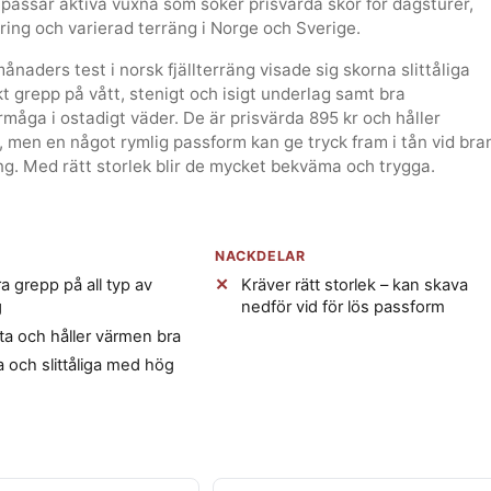
 passar aktiva vuxna som söker prisvärda skor för dagsturer,
ing och varierad terräng i Norge och Sverige.
ånaders test i norsk fjällterräng visade sig skorna slittåliga
 grepp på vått, stenigt och isigt underlag samt bra
måga i ostadigt väder. De är prisvärda 895 kr och håller
 men en något rymlig passform kan ge tryck fram i tån vid bra
ng. Med rätt storlek blir de mycket bekväma och trygga.
NACKDELAR
ra grepp på all typ av
Kräver rätt storlek – kan skava
g
nedför vid för lös passform
ta och håller värmen bra
a och slittåliga med hög