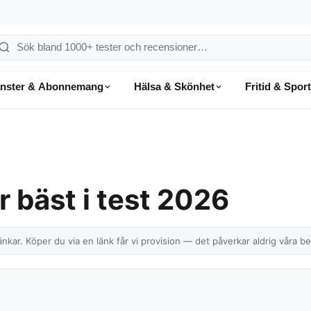
ök
å
änster & Abonnemang
Hälsa & Skönhet
Fritid & Sport
onsumentvalet
 bäst i test 2026
nkar. Köper du via en länk får vi provision — det påverkar aldrig våra b