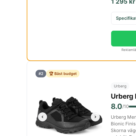
1 295 kr
Specifika
Reklamlän
#2
🏆 Bäst budget
Urberg
Urberg 
8.0
/10
Urberg Men
Bionic Fini
Skorna väge