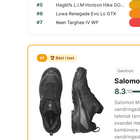
#5
Haglöfs L.I.M Horizon Hike GORE-TEX Low
#6
Lowa Renegade Evo Lo GTX
#7
Keen Targhee IV WP
#1
🏆 Bäst i test
Salomon
Salomo
8.3
/10
Salomon Me
vandringssk
teknisk te
ovandel me
kombinera 
vandringssk