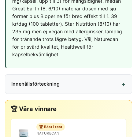
mg/kapsel, upp till 3) för mångsidighet, medan
Great Earth (8. 6/10) matchar dosen med sju
former plus Bioperine för bred effekt till 1. 39
kr/dag (100 tabletter). Star Nutrition (8/10) har
235 mg men ej vegan med allergirisker, lämplig
för tränande trots lägre betyg. Välj Naturecan
för prisvärd kvalitet, Healthwell för
kapselbekvämlighet.
Innehållsförteckning
🏆 Våra vinnare
🏆 Bäst i test
NATURECAN