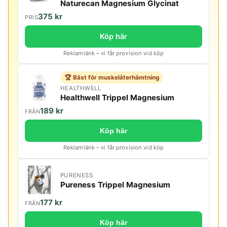
Naturecan Magnesium Glycinat
375 kr
PRIS
Köp här
Reklamlänk – vi får provision vid köp
🏆 Bäst för muskelåterhämtning
HEALTHWELL
Healthwell Trippel Magnesium
189 kr
FRÅN
Köp här
Reklamlänk – vi får provision vid köp
PURENESS
Pureness Trippel Magnesium
177 kr
FRÅN
Köp här