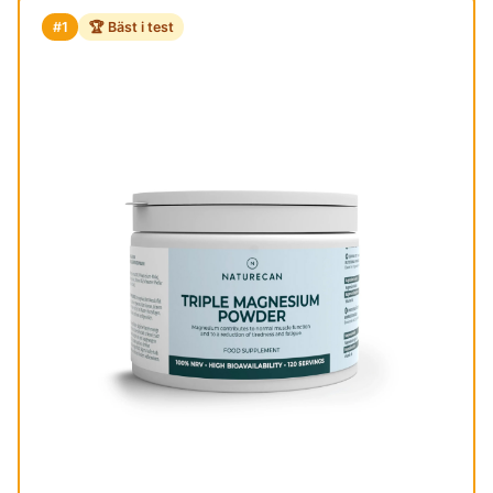
#1
🏆 Bäst i test