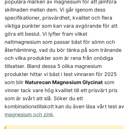
populära märken av magnesium för att jämföra
4-manna tält
Regnställ vandring
Rakapparat
Progressiva linser
Bilbarnstol
Badtunna
herr
Laddbox
FÖRSÄKRINGAR
GAMING
skillnaden mellan dem. Vi går igenom dess
5-manna tält
Pop-up tält
Rödljusterapi
Toriska linser
Cykelhjälm barn
Sommardäck
Vandringsskor
Konsumentvägledning
Hundförsäkring
Skäggtrimmer
specifikationer, prisvärdhet, kvalitet och flera
Gaming Dator
Trådlösa Gaming Hörlurar
6-manna tält
Taktält
GPS Klocka barn
HUSHÅLLSAPPARATER
KÖK
dam
Kattförsäkring
viktiga punkter som kan vara avgörande för att
Gaming Headset
VR Headset
Abborrespö
Tält
Robotdammsugare
Airfryer
Kockkniv
ACCESSOARER
UTELEK & AKTIVITETER
göra ett beslut. Vi lyfter fram vilket
Gaming hörlursställ
Skaftdammsugare
Familjetält
Tält budget
Brödrost
Köksassistent
MEDIA & TELEKOM
Solglasögon
Berg studsmatta
Steamer
nattmagnesium som passar bäst för sömn och
Gaming Laptop
Jaktkängor
Vandringsbyxor
Dubbel
Liten airfryer
Bredband
Gungställning
Strykjärn
herr
Airfryer
återhämtning, vad du bör tänka på som tränande
Gaming router
Campingbord
Mobilabonnemang
Mikrovågsugn
KOSTTILLSKOTT
Lekstuga
Vandringskängor
Elektrisk
Mobilt bredband
Gaming Skärm
och vilka produkter som är rena från onödiga
Pizzaugn
Liten studsmatta
Ashwagandha
NAD
dam
Pizzaugn
TV Abonnemang
Gasol
Gaming Tangentbord
tillsatser. Bland dessa 5 olika magnesium
Nedgrävd studsmatta
Berberine
NMN
Elvisp
Skärbräda
Gamingbord
produkter hittar vi bäst i test vinnaren för 2025
Oval studsmatta
SPORT
C vitamin
Omega 3
Gjutjärnsgryta
Rektangulär studsmatta
Smashjärn
Gamingmus
som blir
Naturecan Magnesium Glycinat
som
Driver
Kollagen
Probiotika
Glassmaskin
Stor studsmatta
Stekbord
Gamingstol
vinner tack vare hög kvalitet till ett prisvärt pris
Golfklocka
Kosttillskott klimakteriet
Proteinpulver
Studsmatta
Kaffebryggare
Golfset
Stekpanna
som är svårt att slå. Söker du ett
Kreatin
Shilajit
Kaffemaskin
LJUD & BILD
Träningsklocka dam
kombinationstillskott kan du även läsa vårt test av
Lions mane
Testosteron tillskott
Träningsklocka herr
Knivslip
75 Tum TV
Trådlösa hörlurar
magnesium och zink
.
Magnesium
Bluetooth högtalare
TV 50 tum
LIVSMEDEL
SOVRUM
VITVAROR
Magnesium zink
Boombox
TV 55 tum