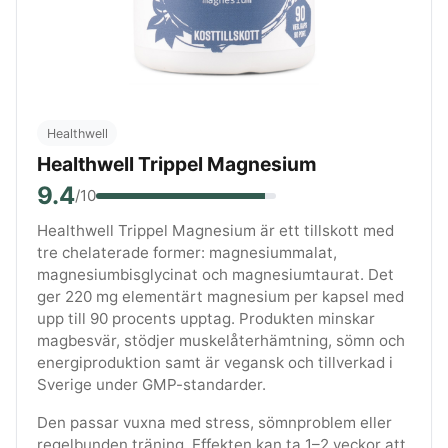
Healthwell
Healthwell Trippel Magnesium
9.4
/10
Healthwell Trippel Magnesium är ett tillskott med
tre chelaterade former: magnesiummalat,
magnesiumbisglycinat och magnesiumtaurat. Det
ger 220 mg elementärt magnesium per kapsel med
upp till 90 procents upptag. Produkten minskar
magbesvär, stödjer muskelåterhämtning, sömn och
energiproduktion samt är vegansk och tillverkad i
Sverige under GMP-standarder.
Den passar vuxna med stress, sömnproblem eller
regelbunden träning. Effekten kan ta 1–2 veckor att