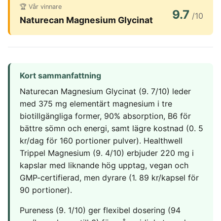
Frysta hamburgare
Dubbelsäng
Diskmaskin
🏆 Vår vinnare
MSM
9.7
In ear hörlurar
TV 65 Tum
/10
Ergonomisk
Torktumlare
Naturecan Magnesium Glycinat
Liten bluetooth högtalare
TV
Kudde
Tvättmaskin
MASSAGE & VÄLBEFINNANDE
Multiroom högtalare
Utomhushögtalare
Säng
Massagepistol
bluetooth
On ear hörlurar
Massagestol
SÄKERHET &
KONTOR
KLIMAT
Wifi högtalare
Partyhögtalare
ÖVERVAKNING
Kort sammanfattning
Ergonomisk
Luftkylare
Soundbar
Hemlarm
Kontorsstol
Luftrenare
Naturecan Magnesium Glycinat (9. 7/10) leder
Subwoofer
Övervakningssystem
Ergonomisk
Luftvärmepump
med 375 mg elementärt magnesium i tre
Ståmatta
biotillgängliga former, 90% absorption, B6 för
MOBIL & TILLBEHÖR
Höj och
bättre sömn och energi, samt lägre kostnad (0. 5
sänkbart
Mobiltelefon
skrivbord
kr/dag för 160 portioner pulver). Healthwell
Satellittelefon
Trippel Magnesium (9. 4/10) erbjuder 220 mg i
kapslar med liknande hög upptag, vegan och
GMP-certifierad, men dyrare (1. 89 kr/kapsel för
90 portioner).
Pureness (9. 1/10) ger flexibel dosering (94