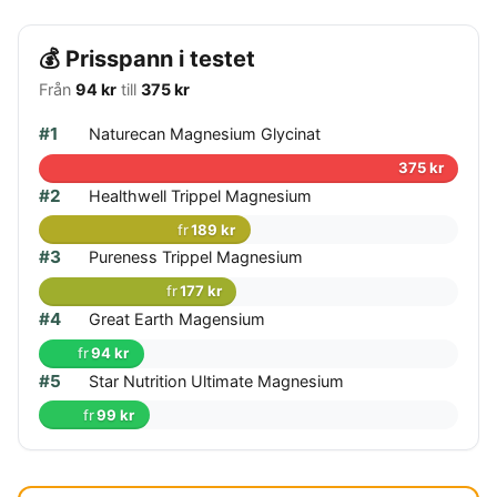
💰 Prisspann i testet
Från
94 kr
till
375 kr
#1
Naturecan Magnesium Glycinat
375 kr
#2
Healthwell Trippel Magnesium
fr
189 kr
#3
Pureness Trippel Magnesium
fr
177 kr
#4
Great Earth Magensium
fr
94 kr
#5
Star Nutrition Ultimate Magnesium
fr
99 kr