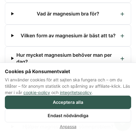
Vad är magnesium bra för?
Vilken form av magnesium är bäst att ta?
Hur mycket magnesium behöver man per
dag?
Cookies på Konsumentvalet
Vi använder cookies för att sajten ska fungera och – om du
Kan man få i sig för mycket magnesium?
tillåter – för anonym statistik och spårning av affiliate-klick. Läs
mer i vår
cookie-policy
och
integritetspolicy
.
Vilka livsmedel innehåller mycket
Acceptera alla
magnesium?
Endast nödvändiga
💬
Hjälper magnesium mot sömnproblem?
Anpassa