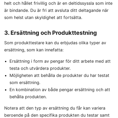
helt och hållet frivillig och är en deltidssyssla som inte
Frysta hamburgare
Dubbelsäng
Diskmaskin
MSM
In ear hörlurar
TV 65 Tum
Ergonomisk
Torktumlare
är bindande. Du är fri att avsluta ditt deltagande när
Liten bluetooth högtalare
TV
Kudde
Tvättmaskin
MASSAGE & VÄLBEFINNANDE
som helst utan skyldighet att fortsätta.
Multiroom högtalare
Utomhushögtalare
Säng
Massagepistol
bluetooth
On ear hörlurar
Massagestol
3. Ersättning och Produkttestning
SÄKERHET &
KONTOR
KLIMAT
Wifi högtalare
Partyhögtalare
ÖVERVAKNING
Ergonomisk
Luftkylare
Som produkttestare kan du erbjudas olika typer av
Soundbar
Hemlarm
Kontorsstol
Luftrenare
ersättning, som kan innefatta:
Subwoofer
Övervakningssystem
Ergonomisk
Luftvärmepump
Ståmatta
Ersättning i form av pengar för ditt arbete med att
MOBIL & TILLBEHÖR
Höj och
testa och utvärdera produkter.
sänkbart
Mobiltelefon
skrivbord
Möjligheten att behålla de produkter du har testat
Satellittelefon
som ersättning.
En kombination av både pengar ersättning och att
behålla produkten.
Notera att den typ av ersättning du får kan variera
beroende på den specifika produkten du testar samt