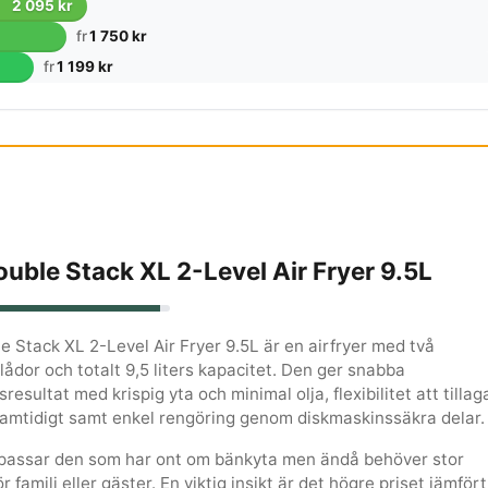
2 095 kr
fr
1 750 kr
fr
1 199 kr
ouble Stack XL 2-Level Air Fryer 9.5L
e Stack XL 2-Level Air Fryer 9.5L är en airfryer med två
lådor och totalt 9,5 liters kapacitet. Den ger snabba
resultat med krispig yta och minimal olja, flexibilitet att tillag
samtidigt samt enkel rengöring genom diskmaskinssäkra delar.
passar den som har ont om bänkyta men ändå behöver stor
r familj eller gäster. En viktig insikt är det högre priset jämfört