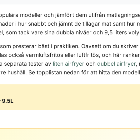
 populära modeller och jämfört dem utifrån matlagningse
llnader i hur snabbt och jämnt de tillagar mat samt hur
, som tack vare sina dubbla nivåer och 9,5 liters volym
s som presterar bäst i praktiken. Oavsett om du skriver a
as också varmluftsfritös eller luftfritös, och här ranka
ra separata tester av
liten airfryer
och
dubbel airfryer
,
örre hushåll. Se topplistan nedan för att hitta den mode
 9.5L