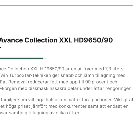
s Avance Collection XXL HD9650/90
r
nce Collection XXL HD9650/90 är en airfryer med 7,3 liters
Twin TurboStar-tekniken ger snabb och jämn tillagning med
, Fat Removal reducerar fett med upp till 90 procent och
-korgen med diskmaskinssäkra delar underlättar rengöringen.
familjer som vill laga hälsosam mat i stora portioner. Viktigt a
det höga priset jämfört med konkurrenter samt att endast en
sar samtidig tillagning av olika rätter.