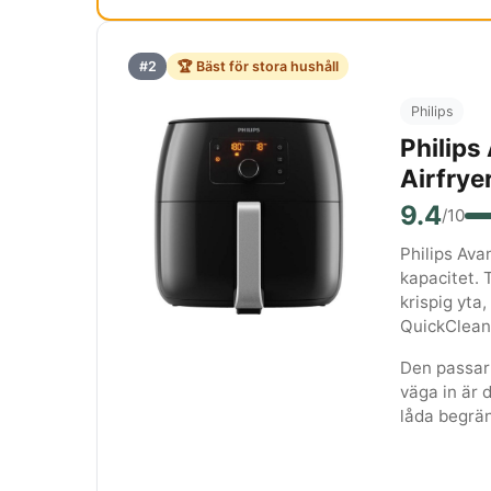
#2
🏆 Bäst för stora hushåll
Philips
Philip
Airfrye
9.4
/10
Philips Ava
kapacitet. 
krispig yta
QuickClean
Den passar 
väga in är 
låda begrän