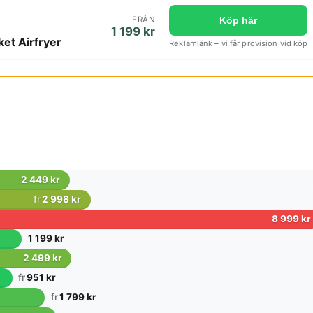
FRÅN
Köp här
1 199 kr
ket Airfryer
Reklamlänk – vi får provision vid köp
2 449 kr
fr
2 998 kr
8 999 kr
1 199 kr
2 499 kr
fr
951 kr
fr
1 799 kr