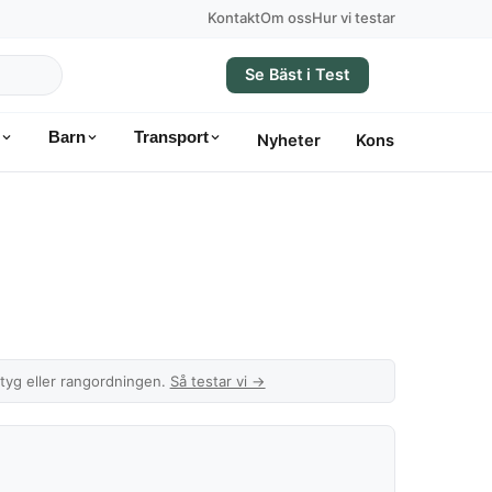
Kontakt
Om oss
Hur vi testar
Se Bäst i Test
Barn
Transport
Nyheter
Konsumentvägle
etyg eller rangordningen.
Så testar vi →