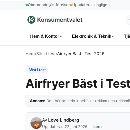
Oberoende jämförelser
Uppdateras dagligen
Konsument
valet
S
p
Hem & Kontor
Elektronik & Teknik
Tj
k
Hem
›
Bäst i test
›
Airfryer Bäst i Test 2026
Bäst i test
Airfryer Bäst i Te
Annons:
Den här artikeln innehåller reklam och reklamlä
Av
Love Lindberg
Uppdaterad 22 juni 2026
·
LinkedIn