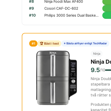
#8
Ninja Foodi Max AF400
#9
Cosori CAF-DC-602
#10
Philips 3000 Series Dual Basket Airfryer
#1
🏆 Bäst i test
⭐ Bästa airfryer enligt TechRadar
Ninja
Ninja D
9.5
/10
Ninja Doubl
stapelbara 
matlagnings
två rätter 
Produkten 
kapacitet fö