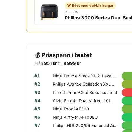
🏆 Bäst med dubbla korgar
PHILIPS
Philips 3000 Series Dual Bas
💰 Prisspann i testet
Från
951 kr
till
8 999 kr
#1
Ninja Double Stack XL 2-Level Air Fryer 9.5L
#2
Philips Avance Collection XXL HD9650/90 Airfryer
#3
Panetti PrimoChef Köksassistent
#4
Aiviq Premio Dual Airfryer 10L
#5
Ninja Foodi AF300
#6
Ninja Airfryer AF100EU
#7
Philips HD9270/96 Essential Airfryer XL