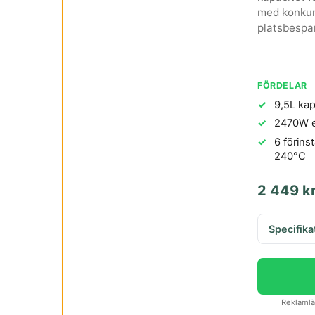
med konkurr
platsbespa
FÖRDELAR
9,5L kap
2470W ef
6 förins
240°C
2 449 k
Specifika
Reklamlän