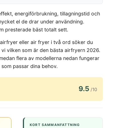
ffekt, energiförbrukning, tillagningstid och
 mycket el de drar under användning.
 presterade bäst totalt sett.
irfryer eller air fryer i två ord söker du
r vi vilken som är den bästa airfryern 2026.
 medan flera av modellerna nedan fungerar
ll som passar dina behov.
9.5
/10
KORT SAMMANFATTNING