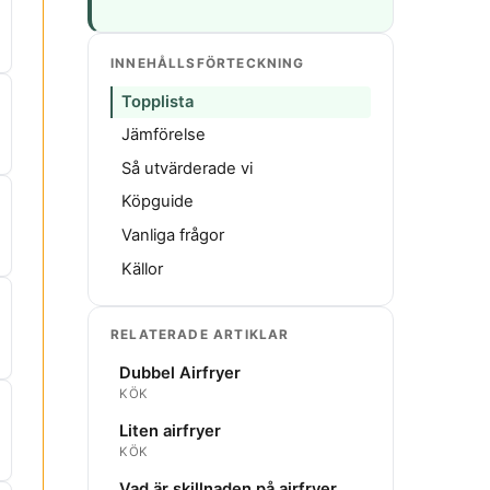
INNEHÅLLSFÖRTECKNING
Topplista
Jämförelse
Så utvärderade vi
Köpguide
Vanliga frågor
Källor
RELATERADE ARTIKLAR
Dubbel Airfryer
KÖK
Liten airfryer
KÖK
Vad är skillnaden på airfryer