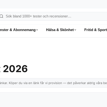
ök
å
änster & Abonnemang
Hälsa & Skönhet
Fritid & Sport
onsumentvalet
st 2026
nkar. Köper du via en länk får vi provision — det påverkar aldrig våra b