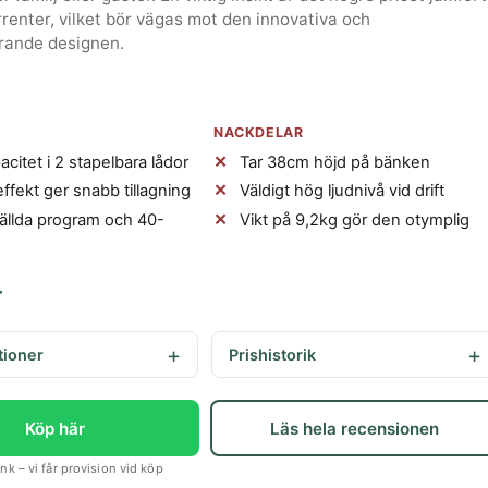
enter, vilket bör vägas mot den innovativa och
rande designen.
NACKDELAR
acitet i 2 stapelbara lådor
Tar 38cm höjd på bänken
fekt ger snabb tillagning
Väldigt hög ljudnivå vid drift
tällda program och 40-
Vikt på 9,2kg gör den otymplig
r
tioner
Prishistorik
Köp här
Läs hela recensionen
k – vi får provision vid köp