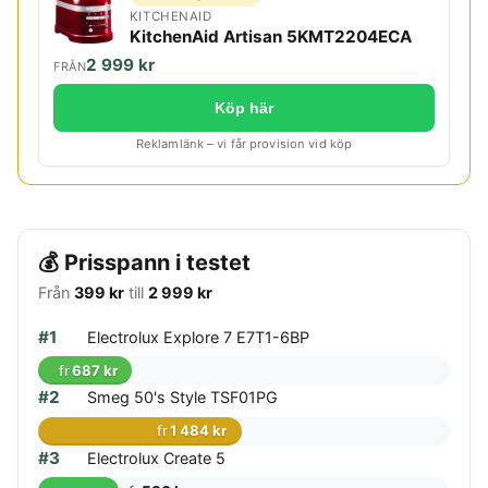
KITCHENAID
KitchenAid Artisan 5KMT2204ECA
2 999 kr
FRÅN
Köp här
Reklamlänk – vi får provision vid köp
💰 Prisspann i testet
Från
399 kr
till
2 999 kr
#1
Electrolux Explore 7 E7T1-6BP
fr
687 kr
#2
Smeg 50's Style TSF01PG
fr
1 484 kr
#3
Electrolux Create 5