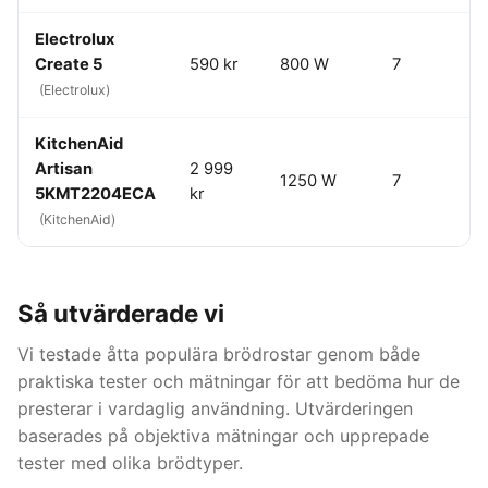
Electrolux
Create 5
590 kr
800 W
7
(Electrolux)
KitchenAid
Artisan
2 999
1250 W
7
5KMT2204ECA
kr
(KitchenAid)
Så utvärderade vi
Vi testade åtta populära brödrostar genom både
praktiska tester och mätningar för att bedöma hur de
presterar i vardaglig användning. Utvärderingen
baserades på objektiva mätningar och upprepade
tester med olika brödtyper.