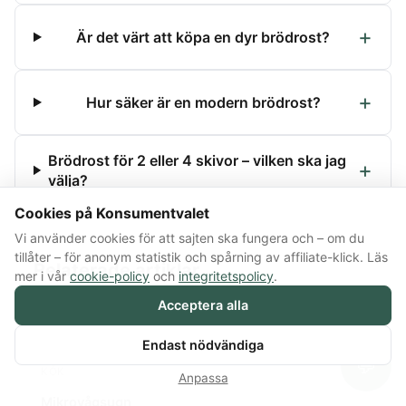
Är det värt att köpa en dyr brödrost?
Hur säker är en modern brödrost?
Brödrost för 2 eller 4 skivor – vilken ska jag
välja?
Cookies på Konsumentvalet
Vi använder cookies för att sajten ska fungera och – om du
tillåter – för anonym statistik och spårning av affiliate-klick. Läs
Relaterade artiklar
mer i vår
cookie-policy
och
integritetspolicy
.
Acceptera alla
Kaffebryggare
KÖK
Endast nödvändiga
Kaffemaskin
💬
KÖK
Anpassa
Mikrovågsugn