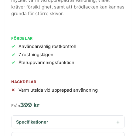
mycket varm vid upprepad användning, vilket
kräver försiktighet, samt att brödfacken kan kännas
grunda för större skivor.
FÖRDELAR
Användarvänlig rostkontroll
7 rostningslägen
Återuppvärmningsfunktion
NACKDELAR
Varm utsida vid upprepad användning
399 kr
Från
Specifikationer