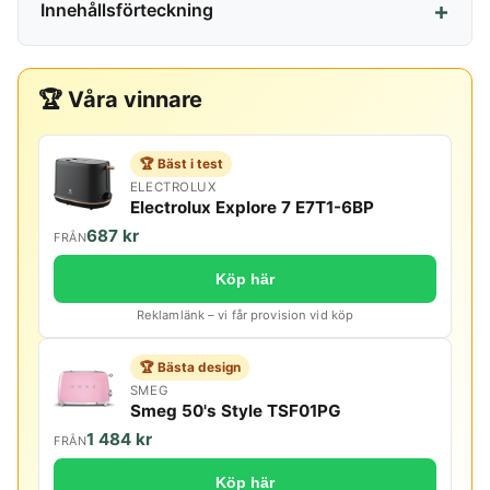
Innehållsförteckning
🏆 Våra vinnare
🏆 Bäst i test
ELECTROLUX
Electrolux Explore 7 E7T1-6BP
687 kr
FRÅN
Köp här
Reklamlänk – vi får provision vid köp
🏆 Bästa design
SMEG
Smeg 50's Style TSF01PG
1 484 kr
FRÅN
Köp här