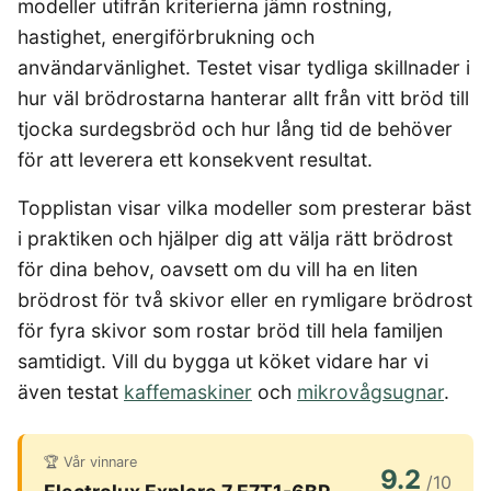
modeller utifrån kriterierna jämn rostning,
4-manna tält
Regnställ vandring
Rakapparat
Progressiva linser
Bilbarnstol
Badtunna
herr
Laddbox
FÖRSÄKRINGAR
GAMING
hastighet, energiförbrukning och
5-manna tält
Pop-up tält
Rödljusterapi
Toriska linser
Cykelhjälm barn
Sommardäck
Vandringsskor
Konsumentvägledning
Hundförsäkring
Skäggtrimmer
användarvänlighet. Testet visar tydliga skillnader i
Gaming Dator
Trådlösa Gaming Hörlurar
6-manna tält
Taktält
GPS Klocka barn
HUSHÅLLSAPPARATER
KÖK
dam
Kattförsäkring
hur väl brödrostarna hanterar allt från vitt bröd till
Gaming Headset
VR Headset
Abborrespö
Tält
Robotdammsugare
Airfryer
Kockkniv
ACCESSOARER
UTELEK & AKTIVITETER
tjocka surdegsbröd och hur lång tid de behöver
Gaming hörlursställ
Skaftdammsugare
Familjetält
Tält budget
Brödrost
Köksassistent
MEDIA & TELEKOM
Solglasögon
Berg studsmatta
Steamer
för att leverera ett konsekvent resultat.
Gaming Laptop
Jaktkängor
Vandringsbyxor
Dubbel
Liten airfryer
Bredband
Gungställning
Strykjärn
herr
Airfryer
Gaming router
Campingbord
Mobilabonnemang
Mikrovågsugn
KOSTTILLSKOTT
Lekstuga
Topplistan visar vilka modeller som presterar bäst
Vandringskängor
Elektrisk
Mobilt bredband
Gaming Skärm
Pizzaugn
Liten studsmatta
Ashwagandha
NAD
dam
i praktiken och hjälper dig att välja rätt brödrost
Pizzaugn
TV Abonnemang
Gasol
Gaming Tangentbord
Nedgrävd studsmatta
Berberine
NMN
för dina behov, oavsett om du vill ha en liten
Elvisp
Skärbräda
Gamingbord
Oval studsmatta
SPORT
C vitamin
Omega 3
brödrost för två skivor eller en rymligare brödrost
Gjutjärnsgryta
Rektangulär studsmatta
Smashjärn
Gamingmus
Driver
Kollagen
Probiotika
för fyra skivor som rostar bröd till hela familjen
Glassmaskin
Stor studsmatta
Stekbord
Gamingstol
Golfklocka
Kosttillskott klimakteriet
Proteinpulver
Studsmatta
samtidigt. Vill du bygga ut köket vidare har vi
Kaffebryggare
Golfset
Stekpanna
Kreatin
Shilajit
även testat
kaffemaskiner
och
mikrovågsugnar
.
Kaffemaskin
LJUD & BILD
Träningsklocka dam
Lions mane
Testosteron tillskott
Träningsklocka herr
Knivslip
75 Tum TV
Trådlösa hörlurar
Magnesium
Bluetooth högtalare
TV 50 tum
🏆 Vår vinnare
9.2
LIVSMEDEL
SOVRUM
VITVAROR
Magnesium zink
/10
Boombox
TV 55 tum