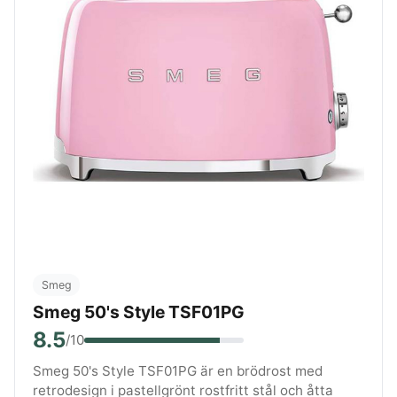
Smeg
Smeg 50's Style TSF01PG
8.5
/10
Smeg 50's Style TSF01PG är en brödrost med
retrodesign i pastellgrönt rostfritt stål och åtta