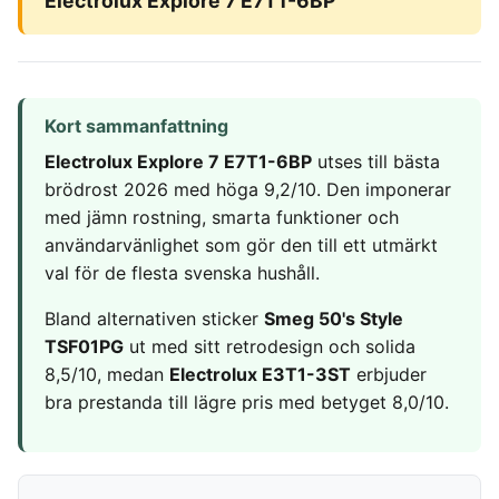
Electrolux Explore 7 E7T1-6BP
Frysta hamburgare
Dubbelsäng
Diskmaskin
MSM
In ear hörlurar
TV 65 Tum
Ergonomisk
Torktumlare
Liten bluetooth högtalare
TV
Kudde
Tvättmaskin
MASSAGE & VÄLBEFINNANDE
Multiroom högtalare
Utomhushögtalare
Säng
Massagepistol
bluetooth
On ear hörlurar
Kort sammanfattning
Massagestol
SÄKERHET &
KONTOR
KLIMAT
Wifi högtalare
Partyhögtalare
Electrolux Explore 7 E7T1-6BP
utses till bästa
ÖVERVAKNING
Ergonomisk
Luftkylare
Soundbar
brödrost 2026 med höga 9,2/10. Den imponerar
Hemlarm
Kontorsstol
Luftrenare
Subwoofer
med jämn rostning, smarta funktioner och
Övervakningssystem
Ergonomisk
Luftvärmepump
användarvänlighet som gör den till ett utmärkt
Ståmatta
MOBIL & TILLBEHÖR
Höj och
val för de flesta svenska hushåll.
sänkbart
Mobiltelefon
skrivbord
Bland alternativen sticker
Smeg 50's Style
Satellittelefon
TSF01PG
ut med sitt retrodesign och solida
8,5/10, medan
Electrolux E3T1-3ST
erbjuder
bra prestanda till lägre pris med betyget 8,0/10.