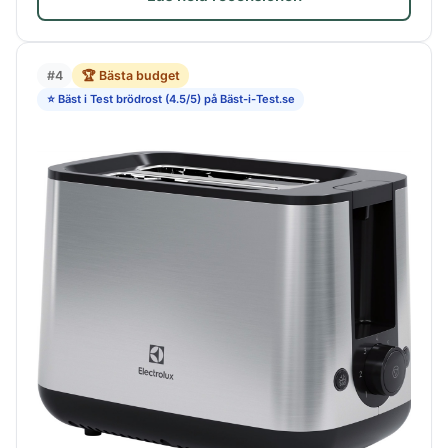
#4
🏆 Bästa budget
⭐ Bäst i Test brödrost (4.5/5) på Bäst-i-Test.se