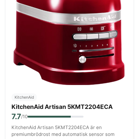
KitchenAid
KitchenAid Artisan 5KMT2204ECA
7.7
/10
KitchenAid Artisan 5KMT2204ECA är en
premiumbrödrost med automatisk sensor som