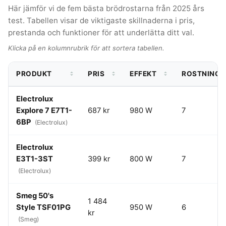
Här jämför vi de fem bästa brödrostarna från 2025 års
test. Tabellen visar de viktigaste skillnaderna i pris,
prestanda och funktioner för att underlätta ditt val.
Klicka på en kolumnrubrik för att sortera tabellen.
PRODUKT
PRIS
EFFEKT
ROSTNINGS
Electrolux
Explore 7 E7T1-
687 kr
980 W
7
6BP
(Electrolux)
Electrolux
E3T1-3ST
399 kr
800 W
7
(Electrolux)
Smeg 50's
1 484
Style TSF01PG
950 W
6
kr
(Smeg)