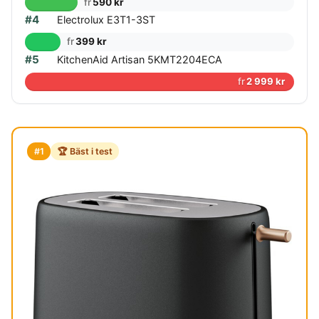
fr
590 kr
#4
Electrolux E3T1-3ST
fr
399 kr
#5
KitchenAid Artisan 5KMT2204ECA
fr
2 999 kr
#1
🏆 Bäst i test