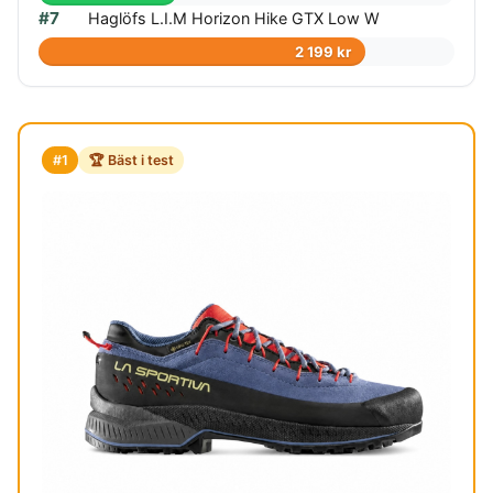
#7
Haglöfs L.I.M Horizon Hike GTX Low W
2 199 kr
#1
🏆 Bäst i test