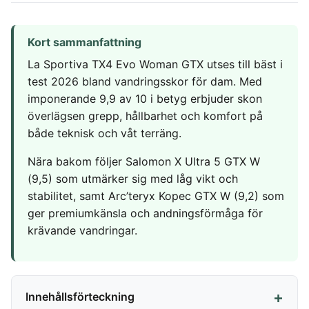
Frysta hamburgare
Dubbelsäng
Diskmaskin
MSM
In ear hörlurar
TV 65 Tum
Ergonomisk
Torktumlare
Liten bluetooth högtalare
TV
Kudde
Kort sammanfattning
Tvättmaskin
MASSAGE & VÄLBEFINNANDE
Multiroom högtalare
Utomhushögtalare
Säng
Massagepistol
La Sportiva TX4 Evo Woman GTX utses till bäst i
bluetooth
On ear hörlurar
Massagestol
test 2026 bland vandringsskor för dam. Med
SÄKERHET &
KONTOR
KLIMAT
Wifi högtalare
Partyhögtalare
imponerande 9,9 av 10 i betyg erbjuder skon
ÖVERVAKNING
Ergonomisk
Luftkylare
Soundbar
överlägsen grepp, hållbarhet och komfort på
Hemlarm
Kontorsstol
Luftrenare
både teknisk och våt terräng.
Subwoofer
Övervakningssystem
Ergonomisk
Luftvärmepump
Ståmatta
Nära bakom följer Salomon X Ultra 5 GTX W
MOBIL & TILLBEHÖR
Höj och
(9,5) som utmärker sig med låg vikt och
sänkbart
Mobiltelefon
stabilitet, samt Arc’teryx Kopec GTX W (9,2) som
skrivbord
Satellittelefon
ger premiumkänsla och andningsförmåga för
krävande vandringar.
Innehållsförteckning