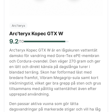
Arc'teryx
Arc'teryx Kopec GTX W
9.2
/10
Arc'teryx Kopec GTX W är en lågskuren vattentät
damsko för vandring med Gore-Tex ePE-membran
och Cordura-ovandel. Den väger 270 gram och ger
en lätt och direkt känsla på dagslånga turer i
blandad terräng. Skon har fotformad läst med
bredare framfot, Vibram Megagrip-sula samt kort
inkörningstid, vilket ger bra grepp på sten och grus
tillsammans med pålitlig vattentäthet även efter
upprepad användning.
Den passar aktiva vuxna som gör lätta
dagsvandringar på markerade stigar och vill ha låg