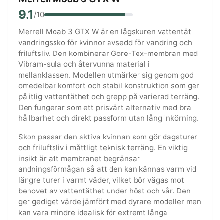
9.1
/10
Merrell Moab 3 GTX W är en lågskuren vattentät
vandringssko för kvinnor avsedd för vandring och
friluftsliv. Den kombinerar Gore-Tex-membran med
Vibram-sula och återvunna material i
mellanklassen. Modellen utmärker sig genom god
omedelbar komfort och stabil konstruktion som ger
pålitlig vattentäthet och grepp på varierad terräng.
Den fungerar som ett prisvärt alternativ med bra
hållbarhet och direkt passform utan lång inkörning.
Skon passar den aktiva kvinnan som gör dagsturer
och friluftsliv i måttligt teknisk terräng. En viktig
insikt är att membranet begränsar
andningsförmågan så att den kan kännas varm vid
längre turer i varmt väder, vilket bör vägas mot
behovet av vattentäthet under höst och vår. Den
ger gediget värde jämfört med dyrare modeller men
kan vara mindre idealisk för extremt långa