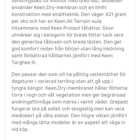
vandringssko för kvinnor med bred läst. Modellen
använder Keen.Dry-membran och en limfri
konstruktion med smältteknik. Den väger 421 gram
per sko och har en Keen.All Terrain-sula
tillsammans med Keen.Protect tåhättor. Skon
utmärker sig i kategorin för breda fötter tack vare
den generösa tåboxen och breda lästen. Den ger
god komfort redan från början utan lång inkörning
samt förbättrad hållbarhet jämfört med Keen
Targhee III.
Den passar den som vill ha pålitlig vattentäthet för
dagsturer i varierad terräng utan att gå upp i
tyngre kängor. Keen.Dry-membranet håller fötterna
torra i regn och våt vegetation men ger begränsad
andningsförmåga som märks i varmt väder. Greppet
fungerar bra på asfalt och skogsstig men kan vara
mediokert på våta stenar. Den högre vikten jämfört
med många lätta modeller är en aspekt att väga in
vid köp.