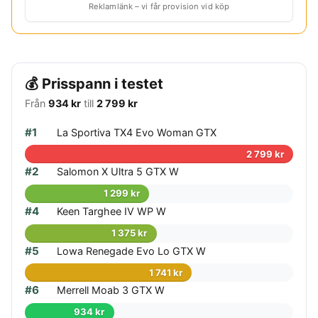
Reklamlänk – vi får provision vid köp
💰 Prisspann i testet
Från
934 kr
till
2 799 kr
#1
La Sportiva TX4 Evo Woman GTX
2 799 kr
#2
Salomon X Ultra 5 GTX W
1 299 kr
#4
Keen Targhee IV WP W
1 375 kr
#5
Lowa Renegade Evo Lo GTX W
1 741 kr
#6
Merrell Moab 3 GTX W
934 kr