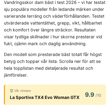
4-manna tält
Regnställ vandring
Vandringsskor dam bäst i test 2026 – vi har testat
Rakapparat
Progressiva linser
Bilbarnstol
Badtunna
herr
Laddbox
FÖRSÄKRINGAR
GAMING
5-manna tält
Pop-up tält
Rödljusterapi
Toriska linser
sju populära modeller från ledande märken under
Cykelhjälm barn
Sommardäck
Vandringsskor
Konsumentvägledning
Hundförsäkring
Skäggtrimmer
Gaming Dator
Trådlösa Gaming Hörlurar
6-manna tält
Taktält
GPS Klocka barn
varierande terräng och väderförhållanden. Testet
HUSHÅLLSAPPARATER
KÖK
dam
Kattförsäkring
Gaming Headset
VR Headset
Abborrespö
Tält
utvärderade vattentäthet, grepp, vikt, hållbarhet
Robotdammsugare
Airfryer
Kockkniv
ACCESSOARER
UTELEK & AKTIVITETER
Gaming hörlursställ
Skaftdammsugare
Familjetält
Tält budget
och komfort över längre sträckor. Resultaten
Brödrost
Köksassistent
MEDIA & TELEKOM
Solglasögon
Berg studsmatta
Steamer
Gaming Laptop
Jaktkängor
Vandringsbyxor
visar tydliga skillnader i hur skorna presterar vid
Dubbel
Liten airfryer
Bredband
Gungställning
Strykjärn
herr
Airfryer
Gaming router
Campingbord
Mobilabonnemang
fukt, ojämn mark och daglig användning.
Mikrovågsugn
KOSTTILLSKOTT
Lekstuga
Vandringskängor
Elektrisk
Mobilt bredband
Gaming Skärm
Pizzaugn
Liten studsmatta
Ashwagandha
NAD
dam
Pizzaugn
Den modell som presterade bäst totalt får högst
TV Abonnemang
Gasol
Gaming Tangentbord
Nedgrävd studsmatta
Berberine
NMN
Elvisp
betyg och toppar vår lista. Scrolla ner för att se
Skärbräda
Gamingbord
Oval studsmatta
SPORT
C vitamin
Omega 3
Gjutjärnsgryta
hela topplistan med detaljerade resultat och
Rektangulär studsmatta
Smashjärn
Gamingmus
Driver
Kollagen
Probiotika
Glassmaskin
Stor studsmatta
jämförelser.
Stekbord
Gamingstol
Golfklocka
Kosttillskott klimakteriet
Proteinpulver
Studsmatta
Kaffebryggare
Golfset
Stekpanna
Kreatin
Shilajit
Kaffemaskin
LJUD & BILD
Träningsklocka dam
🏆 Vår vinnare
Lions mane
Testosteron tillskott
9.9
Träningsklocka herr
Knivslip
/10
75 Tum TV
Trådlösa hörlurar
La Sportiva TX4 Evo Woman GTX
Magnesium
Bluetooth högtalare
TV 50 tum
LIVSMEDEL
SOVRUM
VITVAROR
Magnesium zink
Boombox
TV 55 tum