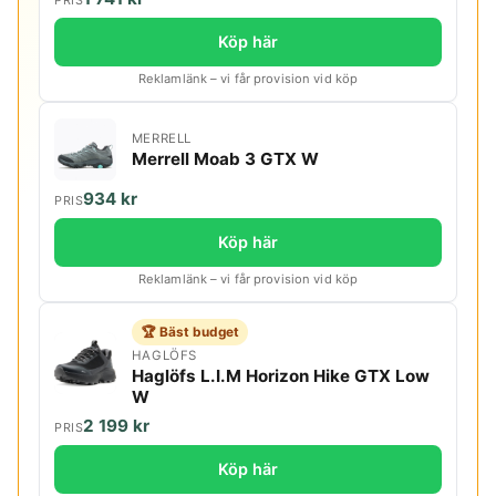
Köp här
Reklamlänk – vi får provision vid köp
MERRELL
Merrell Moab 3 GTX W
934 kr
PRIS
Köp här
Reklamlänk – vi får provision vid köp
🏆 Bäst budget
HAGLÖFS
Haglöfs L.I.M Horizon Hike GTX Low
W
2 199 kr
PRIS
Köp här