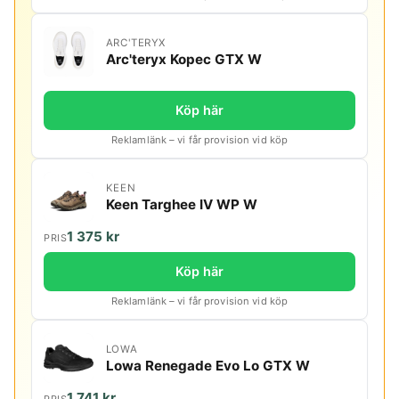
ARC'TERYX
Arc'teryx Kopec GTX W
Köp här
Reklamlänk – vi får provision vid köp
KEEN
Keen Targhee IV WP W
1 375 kr
PRIS
Köp här
Reklamlänk – vi får provision vid köp
LOWA
Lowa Renegade Evo Lo GTX W
1 741 kr
PRIS