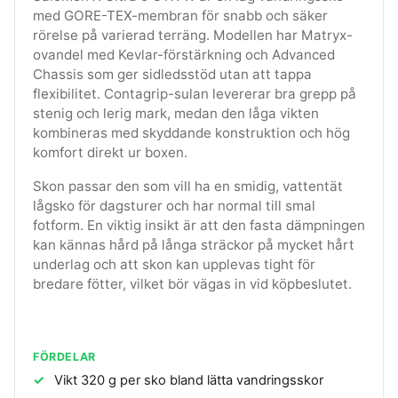
med GORE-TEX-membran för snabb och säker
rörelse på varierad terräng. Modellen har Matryx-
ovandel med Kevlar-förstärkning och Advanced
Chassis som ger sidledsstöd utan att tappa
flexibilitet. Contagrip-sulan levererar bra grepp på
stenig och lerig mark, medan den låga vikten
kombineras med skyddande konstruktion och hög
komfort direkt ur boxen.
Skon passar den som vill ha en smidig, vattentät
lågsko för dagsturer och har normal till smal
fotform. En viktig insikt är att den fasta dämpningen
kan kännas hård på långa sträckor på mycket hårt
underlag och att skon kan upplevas tight för
bredare fötter, vilket bör vägas in vid köpbeslutet.
FÖRDELAR
Vikt 320 g per sko bland lätta vandringsskor