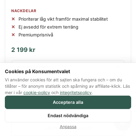
NACKDELAR
Prioriterar låg vikt framför maximal stabilitet
Ej avsedd för extrem terräng
Premiumprisnivå
2 199 kr
Specifikationer
Cookies på Konsumentvalet
Vi använder cookies för att sajten ska fungera och – om du
Prishistorik
tillåter – för anonym statistik och spårning av affiliate-klick. Läs
mer i vår
cookie-policy
och
integritetspolicy
.
Acceptera alla
Köp här
Reklamlänk – vi får provision vid köp
Endast nödvändiga
💬
Anpassa
Läs hela recensionen