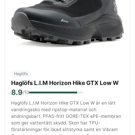
Haglöfs
Haglöfs L.I.M Horizon Hike GTX Low W
8.9
/10
Haglöfs L.I.M Horizon Hike GTX Low W är en lätt
vandringssko med ripstop-material och
andningsbart, PFAS-fritt GORE-TEX ePE-membran
som ger vattentätt skydd. Skon har TPU-
förstärkningar för ökad slitstyrka samt en Vibram