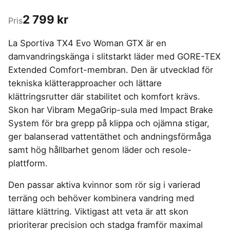
4-manna tält
Regnställ vandring
Rakapparat
Progressiva linser
Bilbarnstol
Badtunna
herr
Laddbox
FÖRSÄKRINGAR
GAMING
2 799 kr
5-manna tält
Pop-up tält
Rödljusterapi
Toriska linser
Pris
Cykelhjälm barn
Sommardäck
Vandringsskor
Konsumentvägledning
Hundförsäkring
Skäggtrimmer
Gaming Dator
Trådlösa Gaming Hörlurar
6-manna tält
Taktält
GPS Klocka barn
HUSHÅLLSAPPARATER
KÖK
dam
Kattförsäkring
La Sportiva TX4 Evo Woman GTX är en
Gaming Headset
VR Headset
Abborrespö
Tält
Robotdammsugare
Airfryer
Kockkniv
ACCESSOARER
damvandringskänga i slitstarkt läder med GORE-TEX
UTELEK & AKTIVITETER
Gaming hörlursställ
Skaftdammsugare
Familjetält
Tält budget
Brödrost
Köksassistent
MEDIA & TELEKOM
Extended Comfort-membran. Den är utvecklad för
Solglasögon
Berg studsmatta
Steamer
Gaming Laptop
Jaktkängor
Vandringsbyxor
Dubbel
Liten airfryer
Bredband
tekniska klätterapproacher och lättare
Gungställning
Strykjärn
herr
Airfryer
Gaming router
Campingbord
Mobilabonnemang
Mikrovågsugn
KOSTTILLSKOTT
Lekstuga
klättringsrutter där stabilitet och komfort krävs.
Vandringskängor
Elektrisk
Mobilt bredband
Gaming Skärm
Pizzaugn
Liten studsmatta
Ashwagandha
NAD
Skon har Vibram MegaGrip-sula med Impact Brake
dam
Pizzaugn
TV Abonnemang
Gasol
Gaming Tangentbord
Nedgrävd studsmatta
System för bra grepp på klippa och ojämna stigar,
Berberine
NMN
Elvisp
Skärbräda
Gamingbord
Oval studsmatta
SPORT
ger balanserad vattentäthet och andningsförmåga
C vitamin
Omega 3
Gjutjärnsgryta
Rektangulär studsmatta
Smashjärn
Gamingmus
Driver
samt hög hållbarhet genom läder och resole-
Kollagen
Probiotika
Glassmaskin
Stor studsmatta
Stekbord
Gamingstol
Golfklocka
plattform.
Kosttillskott klimakteriet
Proteinpulver
Studsmatta
Kaffebryggare
Golfset
Stekpanna
Kreatin
Shilajit
Kaffemaskin
Den passar aktiva kvinnor som rör sig i varierad
LJUD & BILD
Träningsklocka dam
Lions mane
Testosteron tillskott
Träningsklocka herr
terräng och behöver kombinera vandring med
Knivslip
75 Tum TV
Trådlösa hörlurar
Magnesium
lättare klättring. Viktigast att veta är att skon
Bluetooth högtalare
TV 50 tum
LIVSMEDEL
SOVRUM
VITVAROR
Magnesium zink
prioriterar precision och stadga framför maximal
Boombox
TV 55 tum