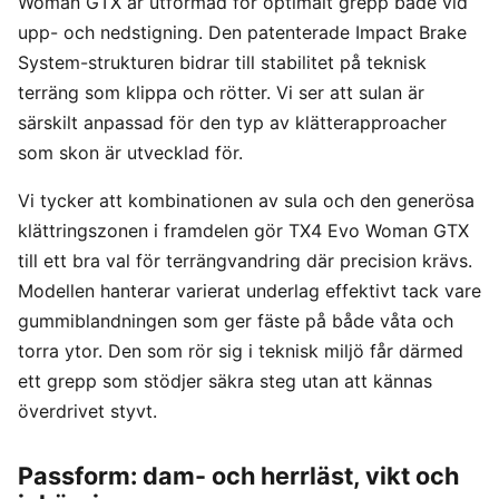
Woman GTX är utformad för optimalt grepp både vid
upp- och nedstigning. Den patenterade Impact Brake
System-strukturen bidrar till stabilitet på teknisk
terräng som klippa och rötter. Vi ser att sulan är
särskilt anpassad för den typ av klätterapproacher
som skon är utvecklad för.
Vi tycker att kombinationen av sula och den generösa
klättringszonen i framdelen gör TX4 Evo Woman GTX
till ett bra val för terrängvandring där precision krävs.
Modellen hanterar varierat underlag effektivt tack vare
gummiblandningen som ger fäste på både våta och
torra ytor. Den som rör sig i teknisk miljö får därmed
ett grepp som stödjer säkra steg utan att kännas
överdrivet styvt.
Passform: dam- och herrläst, vikt och