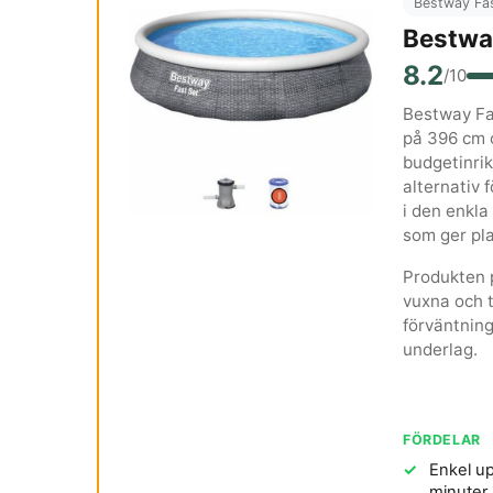
Bestway Fa
Bestwa
8.2
/10
Bestway Fa
på 396 cm o
budgetinri
alternativ 
i den enkl
som ger pla
Produkten p
vuxna och 
förväntnin
underlag.
FÖRDELAR
Enkel u
minuter