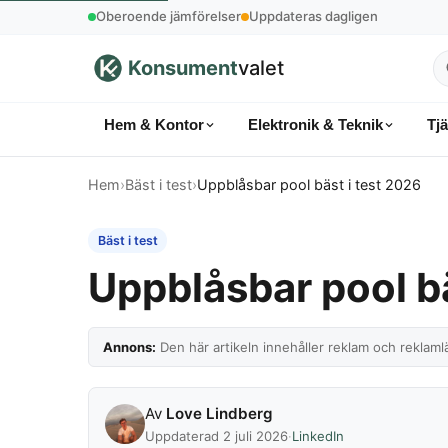
Oberoende jämförelser
Uppdateras dagligen
Konsument
valet
S
p
Hem & Kontor
Elektronik & Teknik
Tj
k
Hem
›
Bäst i test
›
Uppblåsbar pool bäst i test 2026
Bäst i test
Uppblåsbar pool bä
Annons:
Den här artikeln innehåller reklam och reklamlä
Av
Love Lindberg
Uppdaterad 2 juli 2026
·
LinkedIn