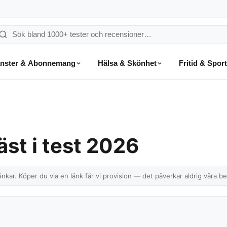
ök
å
änster & Abonnemang
Hälsa & Skönhet
Fritid & Sport
onsumentvalet
st i test 2026
nkar. Köper du via en länk får vi provision — det påverkar aldrig våra b