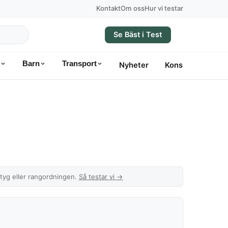
Kontakt
Om oss
Hur vi testar
Se Bäst i Test
Barn
Transport
Nyheter
Konsumentvägle
etyg eller rangordningen.
Så testar vi →