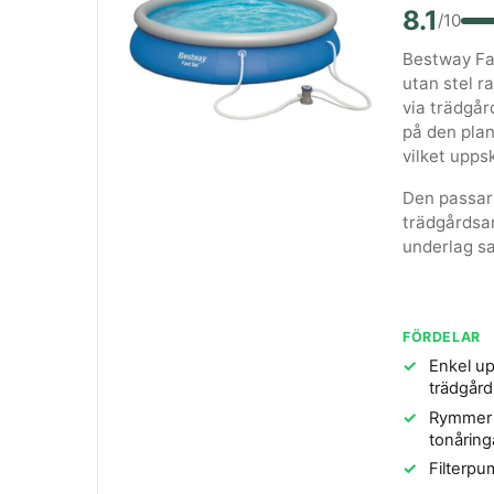
8.1
/10
Bestway Fa
utan stel r
via trädgår
på den plan
vilket upps
Den passar 
trädgårdsan
underlag sa
FÖRDELAR
Enkel u
trädgård
Rymmer 
tonåring
Filterpu