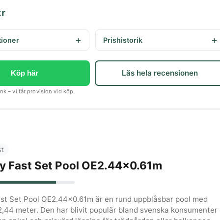
kr
tioner
Prishistorik
Läs hela recensionen
Köp här
k – vi får provision vid köp
st
y Fast Set Pool OE2.44x0.61m
st Set Pool OE2.44x0.61m är en rund uppblåsbar pool med
,44 meter. Den har blivit populär bland svenska konsumenter