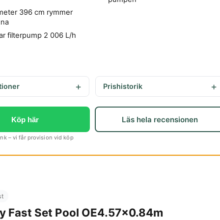
ameter 396 cm rymmer
xna
ar filterpump 2 006 L/h
tioner
Prishistorik
Läs hela recensionen
Köp här
k – vi får provision vid köp
st
y Fast Set Pool OE4.57x0.84m