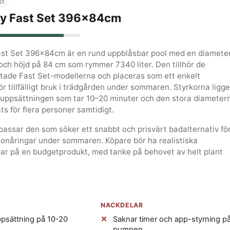
st
y Fast Set 396x84cm
st Set 396x84cm är en rund uppblåsbar pool med en diamete
ch höjd på 84 cm som rymmer 7340 liter. Den tillhör de
ktade Fast Set-modellerna och placeras som ett enkelt
för tillfälligt bruk i trädgården under sommaren. Styrkorna ligge
a uppsättningen som tar 10–20 minuter och den stora diameter
ts för flera personer samtidigt.
assar den som söker ett snabbt och prisvärt badalternativ fö
tonåringar under sommaren. Köpare bör ha realistiska
gar på en budgetprodukt, med tanke på behovet av helt plant
NACKDELAR
ppsättning på 10-20
Saknar timer och app-styrning p
pumpen