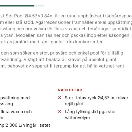
st Set Pool Ø4.57x0.84m är en rund uppblåsbar trädgårdspoo
am eller stålstöd. Ägarrecensioner framhåller enkel uppsättnin
dsslang och bra volym för flera vuxna och tonåringar samtidigt
a ytan. Modellen kan tas ner och packas ihop efter säsongen,
kattas jämfört med ram-pooler från konkurrenter.
den som söker en stor, prisvärd och enkel pool för tillfällig
vändning. Viktigt att beakta är kravet på absolut plant
mt behovet av separat filterpump för att hålla vattnet rent.
NACKDELAR
ppsättning med
Stort fotavtryck Ø4,57 m kräver
sslang
rejäl gård
flera vuxna och
Lång fyllningstid pga stor
ar
vattenvolym
mp 2 006 L/h ingår i setet