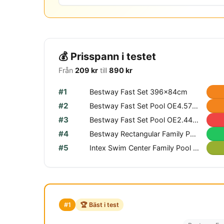
💰 Prisspann i testet
Från
209 kr
till
890 kr
#1
Bestway Fast Set 396x84cm
#2
Bestway Fast Set Pool OE4.57x0.84m
#3
Bestway Fast Set Pool OE2.44x0.61m
#4
Bestway Rectangular Family Pool 2.01x1.5x0.51m
#5
Intex Swim Center Family Pool 2.62x1.75x0.56m
#1
🏆 Bäst i test