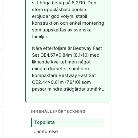
sitt höga betyg på 8,2/10. Den
stora uppblåsbara poolen
erbjuder god volym, stabil
konstruktion och enkel montering
som uppskattas av svenska
familjer.
Nära efterföljare är Bestway Fast
Set OE4.57x0.84m (8,1/10) med
liknande kvalitet men något
mindre diameter, samt den
kompaktare Bestway Fast Set
OE2.44x0.61m (7,9/10) som
passar mindre trädgårdar utmärkt.
INNEHÅLLSFÖRTECKNING
Topplista
Jämförelse