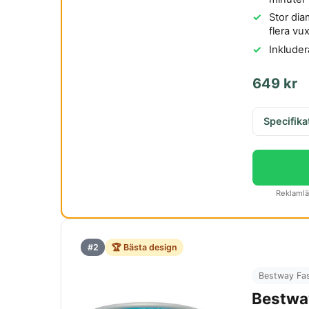
Stor di
flera vu
Inkluder
649 kr
Specifika
Reklamlän
#2
🏆 Bästa design
Bestway Fa
Bestwa