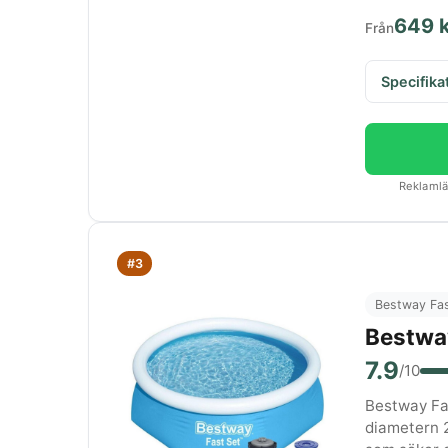
649 
Från
Specifika
Reklamlän
#3
Bestway Fa
Bestwa
7.9
/10
Bestway Fa
diametern 2