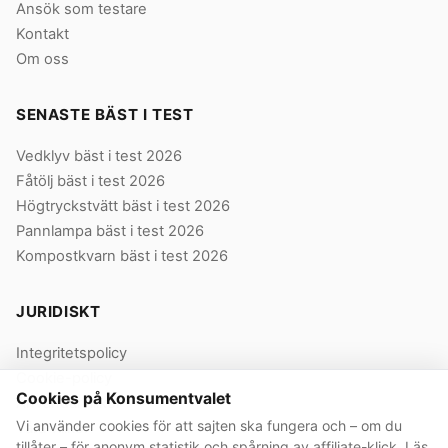
Ansök som testare
Kontakt
Om oss
SENASTE BÄST I TEST
Vedklyv bäst i test 2026
Fåtölj bäst i test 2026
Högtryckstvätt bäst i test 2026
Pannlampa bäst i test 2026
Kompostkvarn bäst i test 2026
JURIDISKT
Integritetspolicy
Cookie-policy
Cookies på Konsumentvalet
Användarvillkor
Vi använder cookies för att sajten ska fungera och – om du
Våra villkor
tillåter – för anonym statistik och spårning av affiliate-klick. Läs