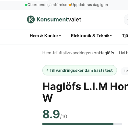
Oberoende jämförelser
Uppdateras dagligen
Konsument
valet
S
p
Hem & Kontor
Elektronik & Teknik
Tj
k
Hem
›
friluftsliv
›
vandringsskor
›
Haglöfs L.I.M
Till
vandringsskor dam bäst i test
Ha
Haglöfs L.I.M Ho
W
8.9
/10