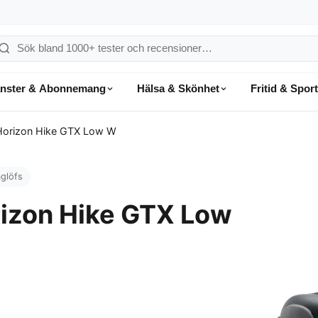
ök
å
änster & Abonnemang
Hälsa & Skönhet
Fritid & Sport
onsumentvalet
 Horizon Hike GTX Low W
glöfs
rizon Hike GTX Low