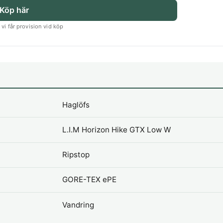
Köp här
vi får provision vid köp
Haglöfs
L.I.M Horizon Hike GTX Low W
Ripstop
GORE-TEX ePE
Vandring