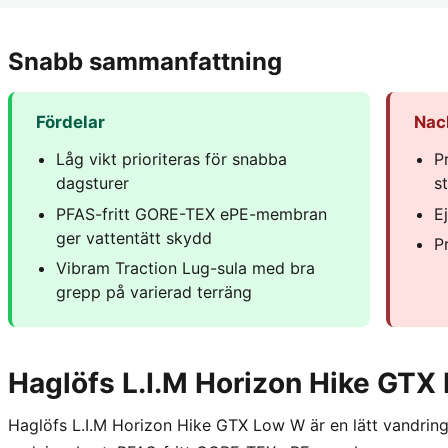
Snabb sammanfattning
Fördelar
Nac
Låg vikt prioriteras för snabba
P
dagsturer
st
PFAS-fritt GORE-TEX ePE-membran
E
ger vattentätt skydd
P
Vibram Traction Lug-sula med bra
grepp på varierad terräng
Haglöfs L.I.M Horizon Hike GTX
Haglöfs L.I.M Horizon Hike GTX Low W är en lätt vandrin