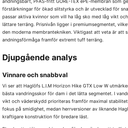
andningsbart, PFAS-fritt GORE-TEX ePE-membran som ger
förstärkningar för ökad slitstyrka och är utvecklad för s
passar aktiva kvinnor som vill ha låg sko med låg vikt o
lättare terräng. Prisnivån ligger i premiumsegmentet, vilk
den moderna membrantekniken. Viktigast att veta är att sk
andningsförmåga framför extremt tuff terräng.
Djupgående analys
Vinnare och snabbval
Vi ser att Haglöfs L.I.M Horizon Hike GTX Low W utmärker 
bästa vandringsskor för dam i det lätta segmentet. I van
vikt och väderskydd prioriteras framför maximal stabilit
fokus på smidighet, medan herrversioner av liknande Haglö
kraftigare konstruktion för bredare läst.