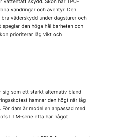
 vattentätt skydd. Skon har TPU-
nabba vandringar och äventyr. Den
ch bra väderskydd under dagsturer och
et speglar den höga hållbarheten och
on prioriterar låg vikt och
sig som ett starkt alternativ bland
dringsskotest hamnar den högt när låg
et. För dam är modellen anpassad med
fs L.I.M-serie ofta har något