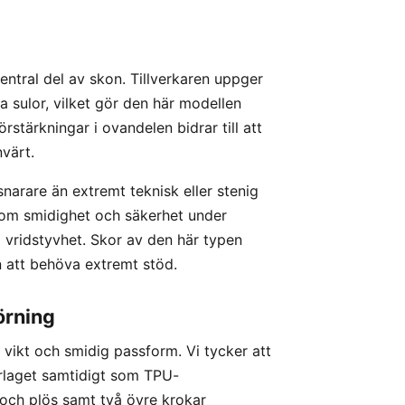
entral del av skon. Tillverkaren uppger
la sulor, vilket gör den här modellen
rstärkningar i ovandelen bidrar till att
nvärt.
snarare än extremt teknisk eller stenig
 om smidighet och säkerhet under
al vridstyvhet. Skor av den här typen
n att behöva extremt stöd.
örning
vikt och smidig passform. Vi tycker att
erlaget samtidigt som TPU-
l och plös samt två övre krokar