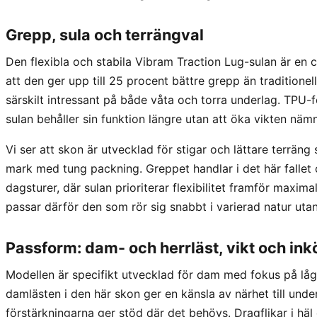
Grepp, sula och terrängval
Den flexibla och stabila Vibram Traction Lug-sulan är en c
att den ger upp till 25 procent bättre grepp än traditionel
särskilt intressant på både våta och torra underlag. TPU-fö
sulan behåller sin funktion längre utan att öka vikten näm
Vi ser att skon är utvecklad för stigar och lättare terräng 
mark med tung packning. Greppet handlar i det här fallet
dagsturer, där sulan prioriterar flexibilitet framför maxim
passar därför den som rör sig snabbt i varierad natur uta
Passform: dam- och herrläst, vikt och ink
Modellen är specifikt utvecklad för dam med fokus på låg 
damlästen i den här skon ger en känsla av närhet till und
förstärkningarna ger stöd där det behövs. Dragflikar i hä