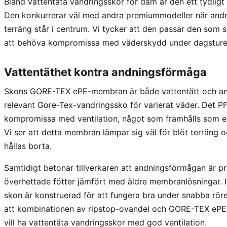
Bland vattentäta vandringsskor för dam är den ett tydligt
Den konkurrerar väl med andra premiummodeller när and
terräng står i centrum. Vi tycker att den passar den som
att behöva kompromissa med väderskydd under dagsture
Vattentäthet kontra andningsförmåga
Skons GORE-TEX ePE-membran är både vattentätt och andni
relevant Gore-Tex-vandringssko för varierat väder. Det PF
kompromissa med ventilation, något som framhålls som 
Vi ser att detta membran lämpar sig väl för blöt terräng o
hållas borta.
Samtidigt betonar tillverkaren att andningsförmågan är pri
överhettade fötter jämfört med äldre membranlösningar. I 
skon är konstruerad för att fungera bra under snabba röre
att kombinationen av ripstop-ovandel och GORE-TEX ePE 
vill ha vattentäta vandringsskor med god ventilation.