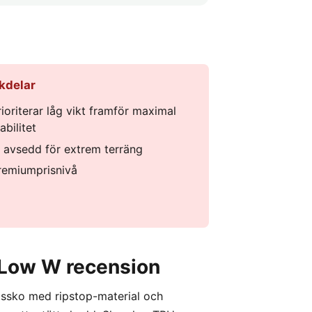
kdelar
rioriterar låg vikt framför maximal
abilitet
j avsedd för extrem terräng
remiumprisnivå
 Low W recension
gssko med ripstop-material och