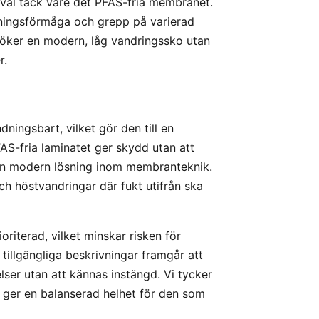
 val tack vare det PFAS-fria membranet.
ningsförmåga och grepp på varierad
 söker en modern, låg vandringssko utan
r.
ngsbart, vilket gör den till en
AS-fria laminatet ger skydd utan att
en modern lösning inom membranteknik.
ch höstvandringar där fukt utifrån ska
oriterad, vilket minskar risken för
tillgängliga beskrivningar framgår att
lser utan att kännas instängd. Vi tycker
ger en balanserad helhet för den som