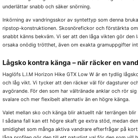
underlättar snabb och säker snörning.
Inkörning av vandringsskor av syntettyp som denna bruka
ripstop-konstruktionen. Skosnörefickor och förstärkta områ
snabbt känns bekväm. Vi ser att den låga vikten gör den l
orsaka onödig trötthet, även om exakta gramuppgifter int
Lågsko kontra känga – när räcker en van
Haglöfs L.I.M Horizon Hike GTX Low W är en tydlig lågsko
och låg vikt. Vi tycker att den räcker väl för dagsturer oc
avgörande. För den som har vältränade anklar och rör sig 
svalare och mer flexibelt alternativ än en högre känga.
Valet mellan sko och känga blir aktuellt när terrängen bli
I sådana fall kan ett högre skaft ge extra stöd, medan de
smidighet som många aktiva vandrare efterfrågar på korta
låga profilen gör den till ett naturligt val för den som vill