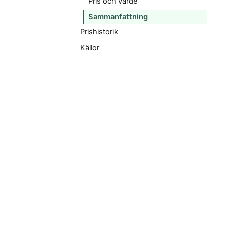
Pris och värde
Sammanfattning
Prishistorik
Källor