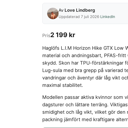
Av
Love Lindberg
Uppdaterad 7 juli 2026
·
LinkedIn
2 199 kr
Pris
Haglöfs L.I.M Horizon Hike GTX Low W
material och andningsbart, PFAS-fri
skydd. Skon har TPU-förstärkningar fö
Lug-sula med bra grepp på varierad t
vandringar och äventyr där låg vikt o
maximal stabilitet.
Modellen passar aktiva kvinnor som v
dagsturer och lättare terräng. Viktigast
smidighet och låg vikt, vilket gör den
packning jämfört med kraftigare altern