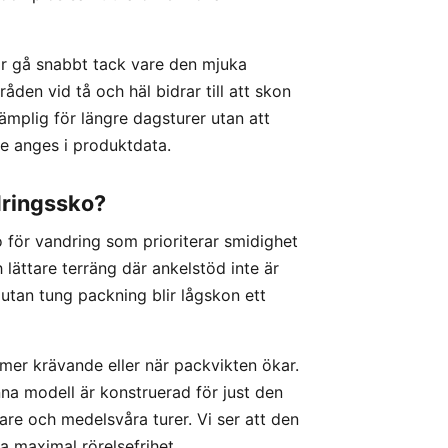
r gå snabbt tack vare den mjuka
den vid tå och häl bidrar till att skon
ämplig för längre dagsturer utan att
e anges i produktdata.
dringssko?
 för vandring som prioriterar smidighet
h lättare terräng där ankelstöd inte är
utan tung packning blir lågskon ett
r mer krävande eller när packvikten ökar.
nna modell är konstruerad för just den
re och medelsvåra turer. Vi ser att den
 ha maximal rörelsefrihet.