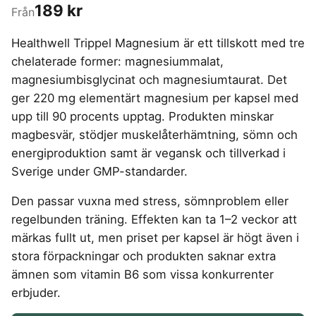
4-manna tält
Regnställ vandring
189 kr
Rakapparat
Progressiva linser
Från
Bilbarnstol
Badtunna
herr
Laddbox
FÖRSÄKRINGAR
GAMING
5-manna tält
Pop-up tält
Rödljusterapi
Toriska linser
Cykelhjälm barn
Sommardäck
Vandringsskor
Konsumentvägledning
Hundförsäkring
Skäggtrimmer
Healthwell Trippel Magnesium är ett tillskott med tre
Gaming Dator
Trådlösa Gaming Hörlurar
6-manna tält
Taktält
GPS Klocka barn
HUSHÅLLSAPPARATER
KÖK
dam
Kattförsäkring
chelaterade former: magnesiummalat,
Gaming Headset
VR Headset
Abborrespö
Tält
Robotdammsugare
Airfryer
Kockkniv
ACCESSOARER
UTELEK & AKTIVITETER
magnesiumbisglycinat och magnesiumtaurat. Det
Gaming hörlursställ
Skaftdammsugare
Familjetält
Tält budget
Brödrost
Köksassistent
MEDIA & TELEKOM
Solglasögon
ger 220 mg elementärt magnesium per kapsel med
Berg studsmatta
Steamer
Gaming Laptop
Jaktkängor
Vandringsbyxor
Dubbel
Liten airfryer
Bredband
Gungställning
upp till 90 procents upptag. Produkten minskar
Strykjärn
herr
Airfryer
Gaming router
Campingbord
Mobilabonnemang
Mikrovågsugn
KOSTTILLSKOTT
Lekstuga
magbesvär, stödjer muskelåterhämtning, sömn och
Vandringskängor
Elektrisk
Mobilt bredband
Gaming Skärm
Pizzaugn
Liten studsmatta
Ashwagandha
NAD
dam
energiproduktion samt är vegansk och tillverkad i
Pizzaugn
TV Abonnemang
Gasol
Gaming Tangentbord
Nedgrävd studsmatta
Berberine
NMN
Sverige under GMP-standarder.
Elvisp
Skärbräda
Gamingbord
Oval studsmatta
SPORT
C vitamin
Omega 3
Gjutjärnsgryta
Rektangulär studsmatta
Smashjärn
Den passar vuxna med stress, sömnproblem eller
Gamingmus
Driver
Kollagen
Probiotika
Glassmaskin
Stor studsmatta
regelbunden träning. Effekten kan ta 1–2 veckor att
Stekbord
Gamingstol
Golfklocka
Kosttillskott klimakteriet
Proteinpulver
Studsmatta
Kaffebryggare
märkas fullt ut, men priset per kapsel är högt även i
Golfset
Stekpanna
Kreatin
Shilajit
Kaffemaskin
LJUD & BILD
Träningsklocka dam
stora förpackningar och produkten saknar extra
Lions mane
Testosteron tillskott
Träningsklocka herr
Knivslip
ämnen som vitamin B6 som vissa konkurrenter
75 Tum TV
Trådlösa hörlurar
Magnesium
erbjuder.
Bluetooth högtalare
TV 50 tum
LIVSMEDEL
SOVRUM
VITVAROR
Magnesium zink
Boombox
TV 55 tum