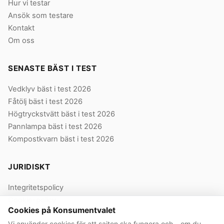
Hur vi testar
Ansök som testare
Kontakt
Om oss
SENASTE BÄST I TEST
Vedklyv bäst i test 2026
Fåtölj bäst i test 2026
Högtryckstvätt bäst i test 2026
Pannlampa bäst i test 2026
Kompostkvarn bäst i test 2026
JURIDISKT
Integritetspolicy
Cookie-policy
Cookies på Konsumentvalet
Användarvillkor
Vi använder cookies för att sajten ska fungera och – om du