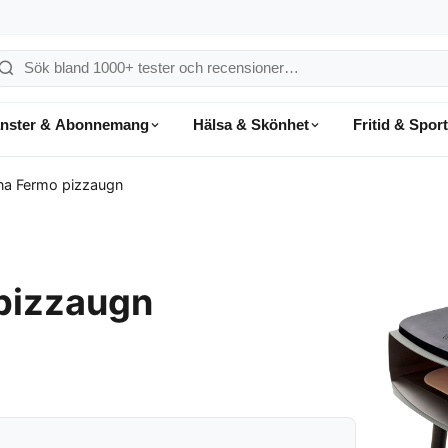
ök
å
änster & Abonnemang
Hälsa & Skönhet
Fritid & Sport
onsumentvalet
tna Fermo pizzaugn
 pizzaugn