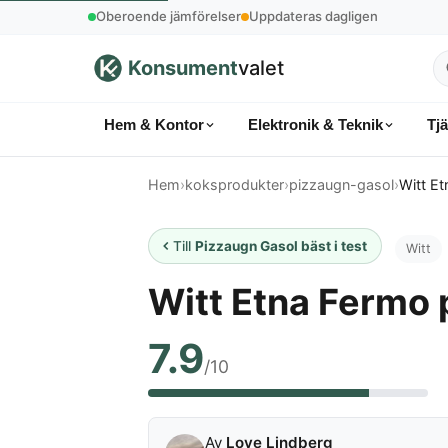
Oberoende jämförelser
Uppdateras dagligen
Konsument
valet
S
p
Hem & Kontor
Elektronik & Teknik
Tj
k
Hem
›
koksprodukter
›
pizzaugn-gasol
›
Witt E
Till
Pizzaugn Gasol bäst i test
Witt
Witt Etna Fermo
7.9
/10
Av
Love Lindberg