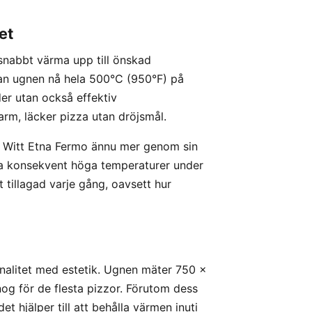
et
snabbt värma upp till önskad
an ugnen nå hela 500°C (950°F) på
der utan också effektiv
arm, läcker pizza utan dröjsmål.
 Witt Etna Fermo ännu mer genom sin
lla konsekvent höga temperaturer under
 tillagad varje gång, oavsett hur
onalitet med estetik. Ugnen mäter 750 x
g för de flesta pizzor. Förutom dess
t hjälper till att behålla värmen inuti