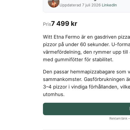
Uppdaterad 7 juli 2026
·
LinkedIn
7 499 kr
Pris
Witt Etna Fermo är en gasdriven pizz
pizzor på under 60 sekunder. U-forma
värmefördelning, den rymmer upp till 
med gummifötter för stabilitet.
Den passar hemmapizzabagare som vill
sammankomster. Gasförbrukningen är
3–4 pizzor i vindiga förhållanden, vil
utomhus.
Reklamlänk – 