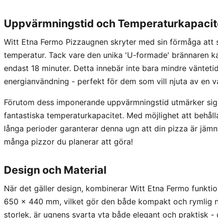
Uppvärmningstid och Temperaturkapacit
Witt Etna Fermo Pizzaugnen skryter med sin förmåga att 
temperatur. Tack vare den unika 'U-formade' brännaren k
endast 18 minuter. Detta innebär inte bara mindre vänteti
energianvändning - perfekt för dem som vill njuta av en v
Förutom dess imponerande uppvärmningstid utmärker sig
fantastiska temperaturkapacitet. Med möjlighet att behå
långa perioder garanterar denna ugn att din pizza är jämnt
många pizzor du planerar att göra!
Design och Material
När det gäller design, kombinerar Witt Etna Fermo funkti
650 x 440 mm, vilket gör den både kompakt och rymlig no
storlek, är ugnens svarta yta både elegant och praktisk - de