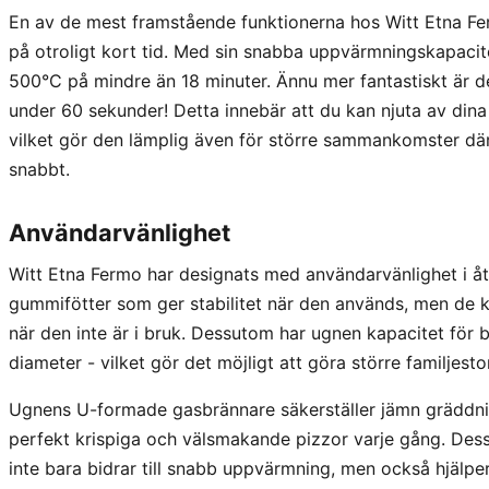
En av de mest framstående funktionerna hos Witt Etna Fe
på otroligt kort tid. Med sin snabba uppvärmningskapacit
500°C på mindre än 18 minuter. Ännu mer fantastiskt är det
under 60 sekunder! Detta innebär att du kan njuta av din
vilket gör den lämplig även för större sammankomster där
snabbt.
Användarvänlighet
Witt Etna Fermo har designats med användarvänlighet i å
gummifötter som ger stabilitet när den används, men de k
när den inte är i bruk. Dessutom har ugnen kapacitet för b
diameter - vilket gör det möjligt att göra större familjest
Ugnens U-formade gasbrännare säkerställer jämn gräddning 
perfekt krispiga och välsmakande pizzor varje gång. Dess
inte bara bidrar till snabb uppvärmning, men också hjälper t