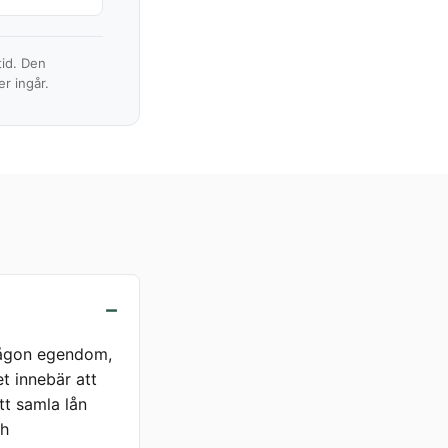
tid. Den
r ingår.
 någon egendom,
ket innebär att
tt samla lån
ch