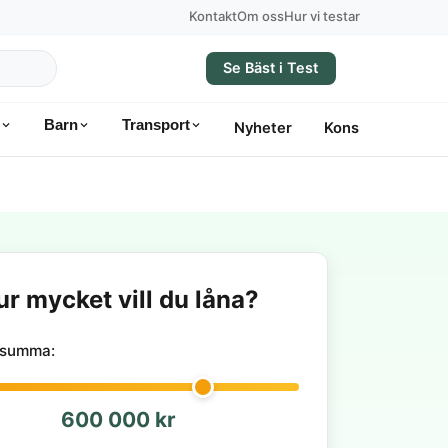
Kontakt
Om oss
Hur vi testar
Se Bäst i Test
Barn
Transport
Nyheter
Konsumentvägle
ur mycket vill du låna?
nesumma:
600 000 kr