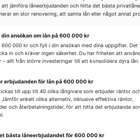
r att jämföra låneerbjudanden och hitta det bästa privatlåne
erar en stor renovering, att samla lån eller något annat pro
a din ansökan om lån på 600 000 kr
600 000 kr och fyll i din ansökan med dina uppgifter. Det 
cka in och kräver ingen säkerhet. Du har friheten att använd
– allt från större investeringar till att konsolidera dyra lån.
r erbjudanden för lån på 600 000 kr
ckas till upp till 40 olika långivare som erbjuder räntor och 
Jämför enkelt olika alternativ, inklusive effektiva räntor,
r och återbetalningstider, för att hitta det erbjudande so
i.
det bästa låneerbjudandet för 600 000 kr