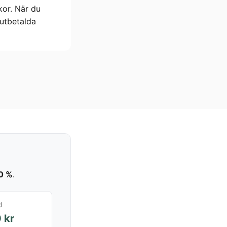
kor. När du
 utbetalda
0 %
.
d
 kr