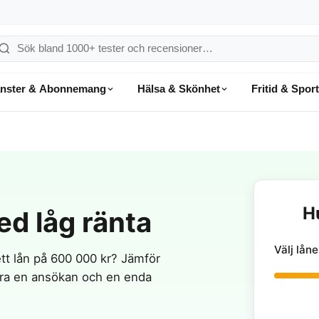
ök
å
änster & Abonnemang
Hälsa & Skönhet
Fritid & Sport
onsumentvalet
H
d låg ränta
Välj lå
ett lån på 600 000 kr? Jämför
bara en ansökan och en enda