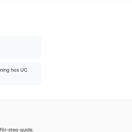
sning hos UC
för-steg-guide.