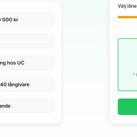
Välj låne
 000 kr
ing hos UC
* 
 40 långivare
dande