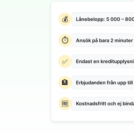
💰
Lånebelopp: 5 000 – 800
⏱
Ansök på bara 2 minuter
✅
Endast en kreditupplysn
🏦
Erbjudanden från upp till
🆓
Kostnadsfritt och ej bin