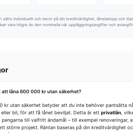
ån sätts individuellt och beror på din kreditvärdighet, lånebelopp och löp
 kan vara högre än den nominella när uppläggningsavgifter och aviavgifte
gor
 att låna 600 000 kr utan säkerhet?
0 kr utan säkerhet betyder att du inte behöver pantsätta
ller bil, för att få lånet beviljat. Detta är ett
privatlån
, vil
engarna till valfritt ändamål – till exempel renoveringar, a
 ett större projekt. Räntan baseras på din kreditvärdighet o