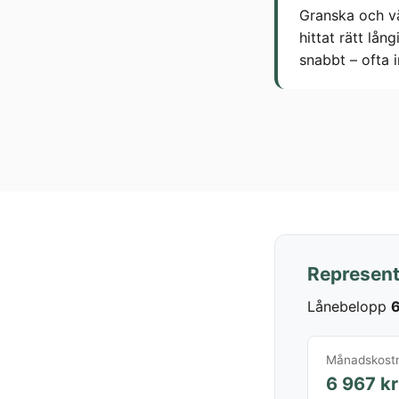
Granska och vä
hittat rätt lån
snabbt – ofta 
Represent
Lånebelopp
6
Månadskost
6 967 kr