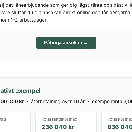
lj det låneerbjudande som ger dig lägst ränta och bäst vill
givare slutför du din ansökan direkt online och får pengarna
inom 1–2 arbetsdagar.
Påbörja ansökan →
ativt exempel
00 000 kr
· återbetalning över
10 år
· exempelränta
7,0
nad
Total räntekostnad
Total kostna
236 040 kr
836 040