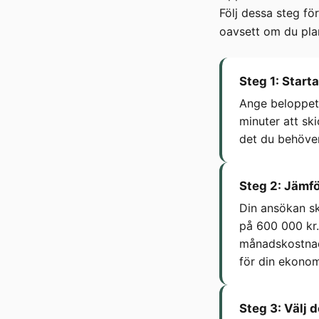
Följ dessa steg fö
oavsett om du plan
Steg 1: Start
Ange beloppet 
minuter att ski
det du behöver 
Steg 2: Jämfö
Din ansökan ski
på 600 000 kr. 
månadskostnade
för din ekonom
Steg 3: Välj 