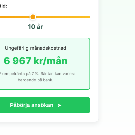
tid:
10 år
Ungefärlig månadskostnad
6 967 kr/mån
Exempelränta på 7 %. Räntan kan variera
beroende på bank.
Påbörja ansökan
➤