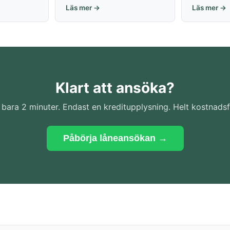
Läs mer →
Läs mer →
Klart att ansöka?
 bara 2 minuter. Endast en kreditupplysning. Helt kostnadsfr
Påbörja låneansökan →