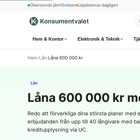
Oberoende jämförelser
Uppdateras dagligen
Konsument
valet
S
p
Hem & Kontor
Elektronik & Teknik
Tj
k
Hem
›
Lån
›
Låna 600 000 kr
Lån
Låna 600 000 kr me
Redo att förverkliga dina största planer med 
erbjudanden från upp till 40 långivare med 
kreditupplysning via UC.