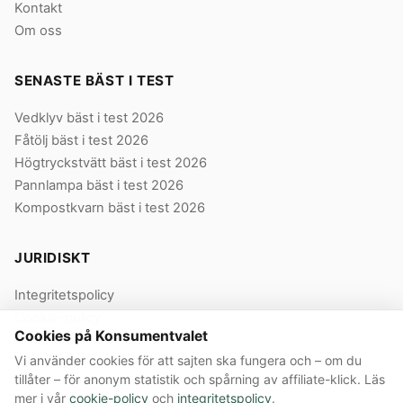
Kontakt
Om oss
SENASTE BÄST I TEST
Vedklyv bäst i test 2026
Fåtölj bäst i test 2026
Högtryckstvätt bäst i test 2026
Pannlampa bäst i test 2026
Kompostkvarn bäst i test 2026
JURIDISKT
Integritetspolicy
Cookie-policy
Cookies på Konsumentvalet
Användarvillkor
Vi använder cookies för att sajten ska fungera och – om du
Våra villkor
tillåter – för anonym statistik och spårning av affiliate-klick. Läs
mer i vår
cookie-policy
och
integritetspolicy
.