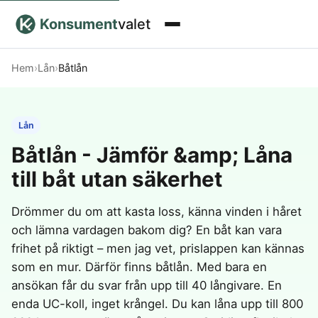
Konsument
valet
Hem & Kontor
Hem
›
Lån
›
Båtlån
Elektronik & Teknik
HUS & TRÄDGÅRD
Åkgräsklippare
Kolgrill
Pool
Lån
Tjänster & Abonnemang
DATOR & TILLBEHÖR
FOTO & TEKNIK
Bastutält
Kontaktgrill
Uppblåsbar pool
Båtlån - Jämför &amp; Låna
5G Router mobilt bredband
3D-skrivare
Bevattningssystem
Batteridriven
Vedeldad
Hälsa & Skönhet
DIGITALA TJÄNSTER
till båt utan säkerhet
Curved skärm
Actionkamera
lövblås
badtunna
Elgrill
Ergonomisk Mus
Digitalkamera
VPN
Bensindriven
Spabad
Gasolgrill
Fritid & Sport
SKÖNHETSAPPARATER
SYN
Ergonomisk Musmatta
Drönare
Drömmer du om att kasta loss, känna vinden i håret
lövblås
Uppblåsbar
Gräsklippare
Ergonomiskt Tangentbord
Gopro kamera
EL
Eltandborste
Blåljus glasögon
och lämna vardagen bakom dig? En båt kan vara
Lövblås
spabad
Barn
Kylplatta laptop
Polaroid kamera
FRILUFTSLIV
Grästrimmer
Epilator
Färgade linser
Elavtal
frihet på riktigt – men jag vet, prislappen kan kännas
Ogräsbrännare
Utekök
Laptop
Systemkamera
Hårfön
Linser
Grill
1-manna tält
Campingstol
Vandringsryggsäck
som en mur. Därför finns båtlån. Med bara en
Poolrobot
Pergola
Laserskrivare
Transport
SÄKERHET & TRANSPORT
IPL hårborttagning
Linsetui
HOSTING
Handgräsklippare
2-manna tält
Fiskespö
Vandringskängor
ansökan får du svar från upp till 40 långivare. En
Router mobilt bredband
Portabel grill
Weber grill
LED Mask
Linspincett
herr
Babyskydd
Webbhotell
Kamado grill
3-manna tält
Kajak
enda UC-koll, inget krångel. Du kan låna upp till 800
Skrivare
Plattång
Linsvätska
Robotgräsklippare
Nyheter
TRANSPORTMEDEL
Barnvagn
Vandringsskor