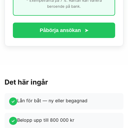
* Exempelränta på 7 %. Räntan kan variera
beroende på bank.
Påbörja ansökan
➤
Det här ingår
Lån för båt — ny eller begagnad
Belopp upp till 800 000 kr