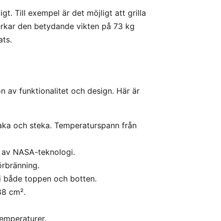
. Till exempel är det möjligt att grilla
verkar den betydande vikten på 73 kg
ats.
 av funktionalitet och design. Här är
, baka och steka. Temperaturspann från
ad av NASA-teknologi.
örbränning.
r i både toppen och botten.
88 cm².
emperaturer.