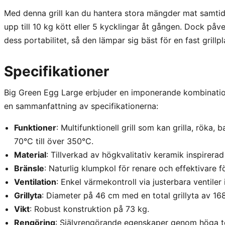
Med denna grill kan du hantera stora mängder mat samtidigt
upp till 10 kg kött eller 5 kycklingar åt gången. Dock på
dess portabilitet, så den lämpar sig bäst för en fast grillpl
Specifikationer
Big Green Egg Large erbjuder en imponerande kombination
en sammanfattning av specifikationerna:
Funktioner
: Multifunktionell grill som kan grilla, röka
70°C till över 350°C.
Material
: Tillverkad av högkvalitativ keramik inspirer
Bränsle
: Naturlig klumpkol för renare och effektivare f
Ventilation
: Enkel värmekontroll via justerbara ventile
Grillyta
: Diameter på 46 cm med en total grillyta av 16
Vikt
: Robust konstruktion på 73 kg.
Rengöring
: Självrengörande egenskaper genom höga t