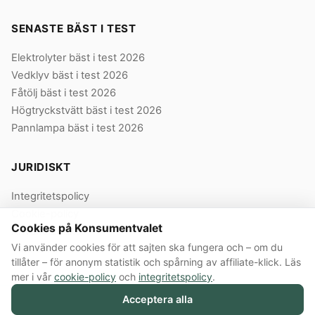
SENASTE BÄST I TEST
Elektrolyter bäst i test 2026
Vedklyv bäst i test 2026
Fåtölj bäst i test 2026
Högtryckstvätt bäst i test 2026
Pannlampa bäst i test 2026
JURIDISKT
Integritetspolicy
Cookie-policy
Cookies på Konsumentvalet
Användarvillkor
Vi använder cookies för att sajten ska fungera och – om du
Våra villkor
tillåter – för anonym statistik och spårning av affiliate-klick. Läs
mer i vår
cookie-policy
och
integritetspolicy
.
Acceptera alla
© 2026 Konsumentvalet Sverige AB · Org.nr 559474-8914 · Bergendorffsgatan