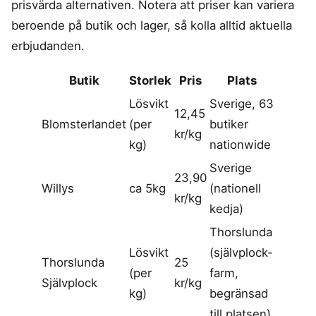
prisvärda alternativen. Notera att priser kan variera
beroende på butik och lager, så kolla alltid aktuella
erbjudanden.
Butik
Storlek
Pris
Plats
Lösvikt
Sverige, 63
12,45
Blomsterlandet
(per
butiker
kr/kg
kg)
nationwide
Sverige
23,90
Willys
ca 5kg
(nationell
kr/kg
kedja)
Thorslunda
Lösvikt
(självplock-
Thorslunda
25
(per
farm,
Självplock
kr/kg
kg)
begränsad
till platsen)