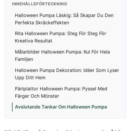
INNEHÅLLSFÖRTECKNING
Hemlarm
Träningsklocka herr
Magnesium zink
Ergonomisk Kudde
Torktumlare
In ear hörlurar
TV 65 Tum
Övervakningssyst
Säng
Tvättmaskin
Halloween Pumpa Läskig: Så Skapar Du Den
Liten bluetooth högtalare
TV
MASSAGE & VÄLBEFINNANDE
Enkelsäng
Perfekta Skräckeffekten
Multiroom högtalare
Utomhushögtalare
Fåtölj
Massagepistol
bluetooth
On ear hörlurar
Rita Halloween Pumpa: Steg För Steg För
Massagestol
Wifi högtalare
Partyhögtalare
Kreativa Resultat
Soundbar
KLIMAT
Målarbilder Halloween Pumpa: Kul För Hela
Subwoofer
Luftkylare
Familjen
Luftrenare
Halloween Pumpa Dekoration: Idéer Som Lyser
MOBIL & TILLBEHÖR
Luftvärmepump
Upp Ditt Hem
Mobiltelefon
Satellittelefon
Pärlplattor Halloween Pumpa: Pyssel Med
Färger Och Mönster
Avslutande Tankar Om Halloween Pumpa