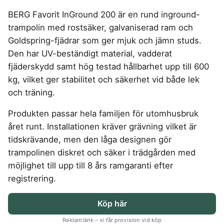
4-manna tält
Regnställ
Rakapparat
Progressiva linser
Bilbarnstol
Badtunna
Garageinredning
herr
Vattenrenare
Laddbox
FÖRSÄKRINGAR
vandring
BERG Favorit InGround 200 är en rund inground-
GAMING
5-manna tält
Rödljusterapi
Toriska linser
vandring
Cykelhjälm barn
Sommardäck
Vandringsskor
Konsumentvägledning
Hundförsäkring
trampolin med rostsäker, galvaniserad ram och
Pop-up tält
Skäggtrimmer
Gaming Dator
Trådlösa Gaming Hörlurar
6-manna tält
GPS Klocka barn
HUSHÅLLSAPPARATER
KÖK
dam
Kattförsäkring
Goldspring-fjädrar som ger mjuk och jämn studs.
Taktält
Gaming Headset
VR Headset
Abborrespö
Campingkudde
Robotdammsugare
Airfryer
Kockkniv
ACCESSOARER
Den har UV-beständigt material, vadderat
Tält
UTELEK & AKTIVITETER
Gaming hörlursställ
Skaftdammsugare
Familjetält
Flugspö
Brödrost
Köksassistent
MEDIA & TELEKOM
fjäderskydd samt hög testad hållbarhet upp till 600
Solglasögon
Tält budget
Berg studsmatta
Steamer
Gaming Laptop
Jaktkängor
Luftmadrass
Dubbel Airfryer
Liten airfryer
Bredband
kg, vilket ger stabilitet och säkerhet vid både lek
Gungställning
Strykjärn
Vandringsbyxor
tält
Gaming router
Campingbord
Mobilabonnemang
Elektrisk
Mikrovågsugn
KOSTTILLSKOTT
och träning.
herr
Lekstuga
Pannlampa
Pizzaugn
Mobilt bredband
Gaming Skärm
Pizzaugn Gasol
Liten studsmatta
Ashwagandha
MSM
Vandringskängor
TV Abonnemang
Produkten passar hela familjen för utomhusbruk
Stavar
Elvisp
Gaming Tangentbord
Nedgrävd studsmatta
dam
Skärbräda
Berberine
NAD
vandring
året runt. Installationen kräver grävning vilket är
Gjutjärnsgryta
Gamingbord
Oval studsmatta
Smashjärn
C vitamin
NMN
Vandringsbyxor
tidskrävande, men den låga designen gör
Rektangulär studsmatta
Glassmaskin
Gamingmus
Stekbord
dam
Elektrolyter
Omega 3
Stor studsmatta
trampolinen diskret och säker i trädgården med
Kaffebryggare
Gamingstol
Stekpanna
Kollagen
Probiotika
Studsmatta
möjlighet till upp till 8 års ramgaranti efter
Kaffemaskin
SPORT
Kosttillskott klimakteriet
Proteinpulver
registrering.
LJUD & BILD
Knivslip
Driver
Kreatin
Shilajit
75 Tum TV
Trådlösa hörlurar
Golfklocka
Köp här
Lions mane
Testosteron tillskott
SOVRUM
VITVAROR
SÄKERHET &
Bluetooth högtalare
TV 50 tum
Golfset
ÖVERVAKNING
Magnesium
Träningsklocka dam
Reklamlänk – vi får provision vid köp
Dubbelsäng
Diskmaskin
Boombox
TV 55 tum