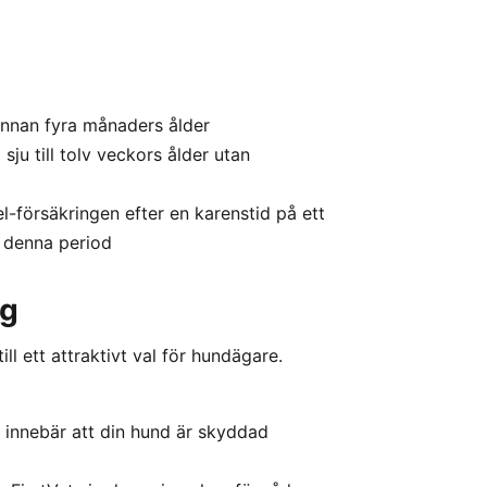
 innan fyra månaders ålder
sju till tolv veckors ålder utan
l-försäkringen efter en karenstid på ett
r denna period
ng
l ett attraktivt val för hundägare.
et innebär att din hund är skyddad