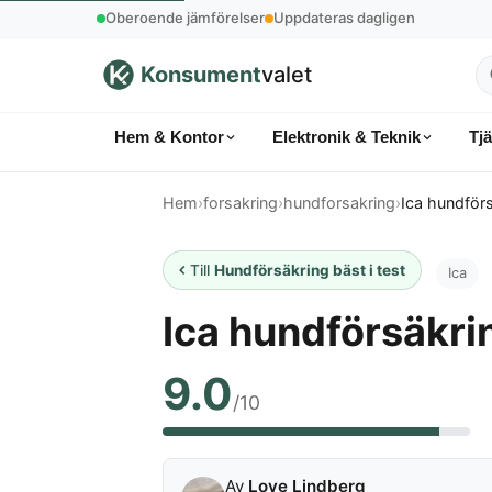
Oberoende jämförelser
Uppdateras dagligen
Konsument
valet
S
p
Hem & Kontor
Elektronik & Teknik
Tj
k
Hem
›
forsakring
›
hundforsakring
›
Ica hundför
Till
Hundförsäkring bäst i test
Ica
Ica hundförsäkri
9.0
/10
Av
Love Lindberg