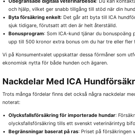
Obegränsade digitala veterinärbesök
: Du kan kontakta
och hjälp, vilket ger snabb tillgång till stöd när din hun
Byta försäkring enkelt
: Det går att byta till ICA hundf
sjuk tidigare, förutsatt att den är helt återställd.
Bonusprogram
: Som ICA-kund tjänar du bonuspoäng p
upp till 500 kronor extra bonus om du har tre eller fle
Vi på Konsumentvalet uppskattar dessa förmåner som utfo
ekonomisk nytta för både hunden och ägaren.
Nackdelar Med ICA Hundförsäkr
Trots många fördelar finns det också några nackdelar me
noterat:
Olycksfallsförsäkring för importerade hundar
: Försäk
olycksfallsförsäkring tills ett svenskt veterinärintyg bif
Begränsningar baserat på ras
: Priset på försäkringen