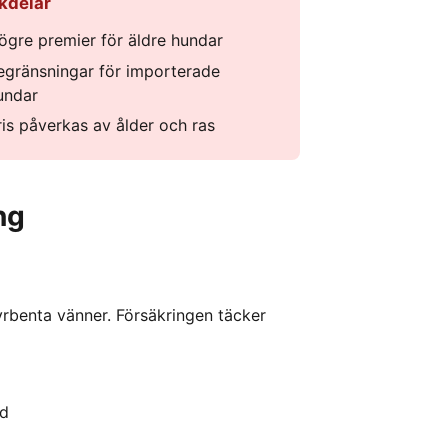
kdelar
ögre premier för äldre hundar
egränsningar för importerade
undar
ris påverkas av ålder och ras
ng
rbenta vänner. Försäkringen täcker
ad