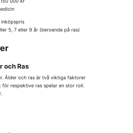
 150 000 kr
medicin
 inköpspris
er 5, 7 eller 9 år (beroende på ras)
er
r och Ras
. Ålder och ras är två viktiga faktorer
för respektive ras spelar en stor roll.
.