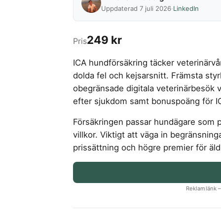
Uppdaterad 7 juli 2026
·
LinkedIn
249 kr
Pris
ICA hundförsäkring täcker veterinärvår
dolda fel och kejsarsnitt. Främsta styr
obegränsade digitala veterinärbesök vi
efter sjukdom samt bonuspoäng för I
Försäkringen passar hundägare som prio
villkor. Viktigt att väga in begränsni
prissättning och högre premier för äld
Reklamlänk – 