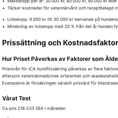
Maxbelopp per år: 30 000 kr, 60 000 kr, 90 000 kr eller
Täcker kostnader för veterinärvård och receptbelagd 
Livbelopp: 6 000 kr till 30 000 kr beroende på hundens
Minskning av livbelopp med 20 % från det år hunden fyll
Prissättning och Kostnadsfaktor
Hur Priset Påverkas av Faktorer som Ålde
Prisnivån för ICA hundförsäkring påverkas av flera faktorer
eftersom veterinärmedicinsk erfarenhet och skadestatistik 
Exempelvis är försäkringen särskilt prisvärd för blandraser
Vårat Test
Ca pris 218-233 SEK i månaden