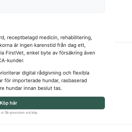
d, receptbelagd medicin, rehabilitering,
korna är ingen karenstid från dag ett,
a FirstVet, enkel byte av försäkring även
CA-kunder.
riterar digital rådgivning och flexibla
ngar för importerade hundar, rasbaserad
re hundar innan beslut tas.
Köp här
vi får provision vid köp