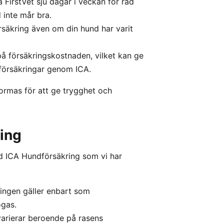
 FirstVet sju dagar i veckan för råd
d inte mår bra.
örsäkring även om din hund har varit
å försäkringskostnaden, vilket kan ge
r försäkringar genom ICA.
rmas för att ge trygghet och
ing
d ICA Hundförsäkring som vi har
ringen gäller enbart som
ogas.
 varierar beroende på rasens