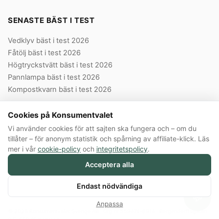
SENASTE BÄST I TEST
Vedklyv bäst i test 2026
Fåtölj bäst i test 2026
Högtryckstvätt bäst i test 2026
Pannlampa bäst i test 2026
Kompostkvarn bäst i test 2026
Cookies på Konsumentvalet
JURIDISKT
Vi använder cookies för att sajten ska fungera och – om du
Integritetspolicy
tillåter – för anonym statistik och spårning av affiliate-klick. Läs
mer i vår
cookie-policy
och
integritetspolicy
.
Cookie-policy
Användarvillkor
Acceptera alla
Våra villkor
Endast nödvändiga
💬
Anpassa
© 2026 Konsumentvalet Sverige AB · Org.nr 559474-8914 · Bergendorffsgatan