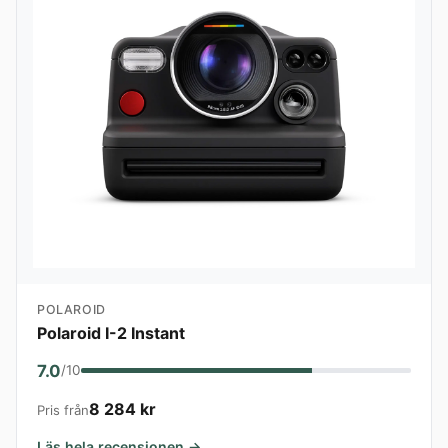
POLAROID
Polaroid I-2 Instant
7.0
/10
8 284 kr
Pris från
Läs hela recensionen →