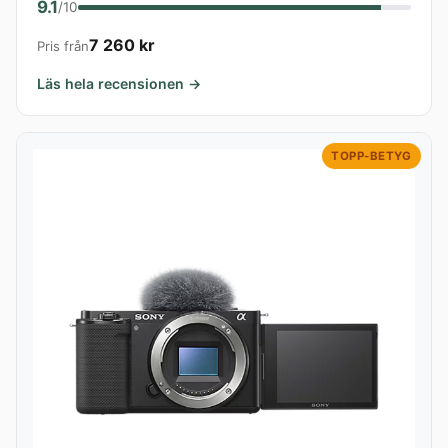
9.1
/10
7 260 kr
Pris från
Läs hela recensionen →
TOPP-BETYG