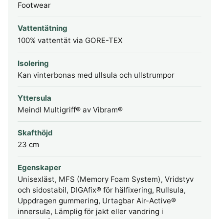
Footwear
Vattentätning
100% vattentät via GORE-TEX
Isolering
Kan vinterbonas med ullsula och ullstrumpor
Yttersula
Meindl Multigriff® av Vibram®
Skafthöjd
23 cm
Egenskaper
Unisexläst, MFS (Memory Foam System), Vridstyv
och sidostabil, DIGAfix® för hälfixering, Rullsula,
Uppdragen gummering, Urtagbar Air-Active®
innersula, Lämplig för jakt eller vandring i