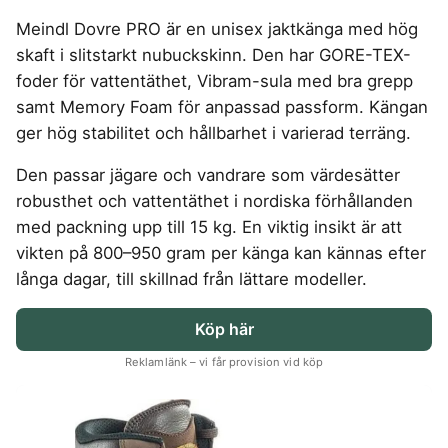
4-manna tält
Regnställ vandring
Rakapparat
Progressiva linser
Bilbarnstol
Badtunna
herr
Laddbox
FÖRSÄKRINGAR
Meindl Dovre PRO är en unisex jaktkänga med hög
GAMING
5-manna tält
Pop-up tält
Rödljusterapi
Toriska linser
Cykelhjälm barn
Sommardäck
Vandringsskor
Konsumentvägledning
Hundförsäkring
skaft i slitstarkt nubuckskinn. Den har GORE-TEX-
Skäggtrimmer
Gaming Dator
Trådlösa Gaming Hörlurar
6-manna tält
Taktält
GPS Klocka barn
HUSHÅLLSAPPARATER
KÖK
dam
Kattförsäkring
foder för vattentäthet, Vibram-sula med bra grepp
Gaming Headset
VR Headset
Abborrespö
Tält
Robotdammsugare
Airfryer
Kockkniv
ACCESSOARER
samt Memory Foam för anpassad passform. Kängan
UTELEK & AKTIVITETER
Gaming hörlursställ
Skaftdammsugare
Familjetält
Tält budget
Brödrost
Köksassistent
MEDIA & TELEKOM
ger hög stabilitet och hållbarhet i varierad terräng.
Solglasögon
Berg studsmatta
Steamer
Gaming Laptop
Jaktkängor
Vandringsbyxor
Dubbel
Liten airfryer
Bredband
Gungställning
Strykjärn
herr
Airfryer
Gaming router
Den passar jägare och vandrare som värdesätter
Campingbord
Mobilabonnemang
Mikrovågsugn
KOSTTILLSKOTT
Lekstuga
Vandringskängor
Elektrisk
Mobilt bredband
robusthet och vattentäthet i nordiska förhållanden
Gaming Skärm
Pizzaugn
Liten studsmatta
Ashwagandha
NAD
dam
Pizzaugn
TV Abonnemang
med packning upp till 15 kg. En viktig insikt är att
Gasol
Gaming Tangentbord
Nedgrävd studsmatta
Berberine
NMN
Elvisp
vikten på 800–950 gram per känga kan kännas efter
Skärbräda
Gamingbord
Oval studsmatta
SPORT
C vitamin
Omega 3
Gjutjärnsgryta
långa dagar, till skillnad från lättare modeller.
Rektangulär studsmatta
Smashjärn
Gamingmus
Driver
Kollagen
Probiotika
Glassmaskin
Stor studsmatta
Stekbord
Gamingstol
Golfklocka
Kosttillskott klimakteriet
Proteinpulver
Studsmatta
Köp här
Kaffebryggare
Golfset
Stekpanna
Kreatin
Shilajit
Kaffemaskin
LJUD & BILD
Träningsklocka dam
Reklamlänk – vi får provision vid köp
Lions mane
Testosteron tillskott
Träningsklocka herr
Knivslip
75 Tum TV
Trådlösa hörlurar
Magnesium
Bluetooth högtalare
TV 50 tum
LIVSMEDEL
SOVRUM
VITVAROR
Magnesium zink
Boombox
TV 55 tum