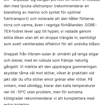
den med tjocka ullstrumpor (rekommenderar en
blandning av merino och syntet för optimal
fukttransport) och noterade att den håller fötterna
torra och varma, även i regniga förhållanden. GORE-
TEX-fodret lever upp till hypen; vi vadade genom
blöta diken utan att en droppe trängde in, samtidigt
som svett ventilerades effektivt för att undvika blåsor.
Greppet från Vibram-sulan är utmärkt på leriga stigar
och stenar, med en rullsula som främjar naturlig
gångstil. Vi märkte att den uppdragna gummeringen
skyddar tårna väl mot stötar, vilket är praktiskt vid
jakt där du ofta stöter emot grenar eller rötter. På
vintern, med ullinlägg, klarar den kalla temperaturer
ner till -10°C utan problem, men för extrema
köldgrader rekommenderar vi att komplettera med
extra isolering.