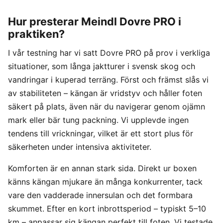
Hur presterar Meindl Dovre PRO i
praktiken?
I vår testning har vi satt Dovre PRO på prov i verkliga
situationer, som långa jaktturer i svensk skog och
vandringar i kuperad terräng. Först och främst slås vi
av stabiliteten – kängan är vridstyv och håller foten
säkert på plats, även när du navigerar genom ojämn
mark eller bär tung packning. Vi upplevde ingen
tendens till vrickningar, vilket är ett stort plus för
säkerheten under intensiva aktiviteter.
Komforten är en annan stark sida. Direkt ur boxen
känns kängan mjukare än många konkurrenter, tack
vare den vadderade innersulan och det formbara
skummet. Efter en kort inbrottsperiod – typiskt 5–10
km – anpassar sig kängan perfekt till foten. Vi testade