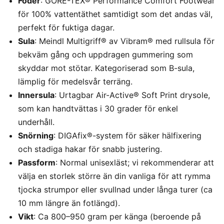
Foder
: GORE-TEX® Performance Comfort Footwear
för 100% vattentäthet samtidigt som det andas väl,
perfekt för fuktiga dagar.
Sula
: Meindl Multigriff® av Vibram® med rullsula för
bekväm gång och uppdragen gummering som
skyddar mot stötar. Kategoriserad som B-sula,
lämplig för medelsvår terräng.
Innersula
: Urtagbar Air-Active® Soft Print drysole,
som kan handtvättas i 30 grader för enkel
underhåll.
Snörning
: DIGAfix®-system för säker hälfixering
och stadiga hakar för snabb justering.
Passform
: Normal unisexläst; vi rekommenderar att
välja en storlek större än din vanliga för att rymma
tjocka strumpor eller svullnad under långa turer (ca
10 mm längre än fotlängd).
Vikt
: Ca 800–950 gram per känga (beroende på