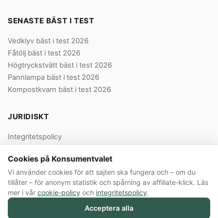
SENASTE BÄST I TEST
Vedklyv bäst i test 2026
Fåtölj bäst i test 2026
Högtryckstvätt bäst i test 2026
Pannlampa bäst i test 2026
Kompostkvarn bäst i test 2026
JURIDISKT
Integritetspolicy
Cookie-policy
Cookies på Konsumentvalet
Användarvillkor
Vi använder cookies för att sajten ska fungera och – om du
Våra villkor
tillåter – för anonym statistik och spårning av affiliate-klick. Läs
mer i vår
cookie-policy
och
integritetspolicy
.
Acceptera alla
© 2026 Konsumentvalet Sverige AB · Org.nr 559474-8914 · Bergendorffsgatan