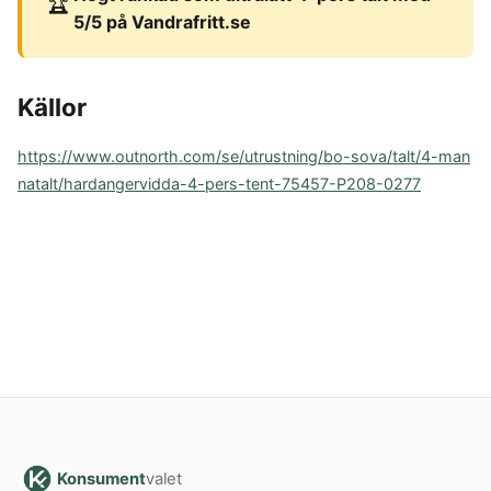
🏆
5/5 på Vandrafritt.se
Källor
https://www.outnorth.com/se/utrustning/bo-sova/talt/4-man
natalt/hardangervidda-4-pers-tent-75457-P208-0277
Konsument
valet