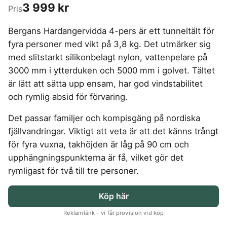
4-manna tält
Regnställ vandring
3 999 kr
Rakapparat
Progressiva linser
Pris
Bilbarnstol
Badtunna
herr
Laddbox
FÖRSÄKRINGAR
GAMING
5-manna tält
Pop-up tält
Rödljusterapi
Toriska linser
Cykelhjälm barn
Sommardäck
Vandringsskor
Konsumentvägledning
Hundförsäkring
Skäggtrimmer
Bergans Hardangervidda 4-pers är ett tunneltält för
Gaming Dator
Trådlösa Gaming Hörlurar
6-manna tält
Taktält
GPS Klocka barn
HUSHÅLLSAPPARATER
KÖK
dam
Kattförsäkring
fyra personer med vikt på 3,8 kg. Det utmärker sig
Gaming Headset
VR Headset
Abborrespö
Tält
Robotdammsugare
Airfryer
Kockkniv
ACCESSOARER
UTELEK & AKTIVITETER
med slitstarkt silikonbelagt nylon, vattenpelare på
Gaming hörlursställ
Skaftdammsugare
Familjetält
Tält budget
Brödrost
Köksassistent
MEDIA & TELEKOM
Solglasögon
3000 mm i ytterduken och 5000 mm i golvet. Tältet
Berg studsmatta
Steamer
Gaming Laptop
Jaktkängor
Vandringsbyxor
Dubbel
Liten airfryer
Bredband
Gungställning
är lätt att sätta upp ensam, har god vindstabilitet
Strykjärn
herr
Airfryer
Gaming router
Campingbord
Mobilabonnemang
Mikrovågsugn
KOSTTILLSKOTT
Lekstuga
och rymlig absid för förvaring.
Vandringskängor
Elektrisk
Mobilt bredband
Gaming Skärm
Pizzaugn
Liten studsmatta
Ashwagandha
NAD
dam
Pizzaugn
TV Abonnemang
Gasol
Gaming Tangentbord
Det passar familjer och kompisgäng på nordiska
Nedgrävd studsmatta
Berberine
NMN
Elvisp
Skärbräda
Gamingbord
Oval studsmatta
fjällvandringar. Viktigt att veta är att det känns trångt
SPORT
C vitamin
Omega 3
Gjutjärnsgryta
Rektangulär studsmatta
Smashjärn
för fyra vuxna, takhöjden är låg på 90 cm och
Gamingmus
Driver
Kollagen
Probiotika
Glassmaskin
Stor studsmatta
upphängningspunkterna är få, vilket gör det
Stekbord
Gamingstol
Golfklocka
Kosttillskott klimakteriet
Proteinpulver
Studsmatta
Kaffebryggare
rymligast för två till tre personer.
Golfset
Stekpanna
Kreatin
Shilajit
Kaffemaskin
LJUD & BILD
Träningsklocka dam
Lions mane
Testosteron tillskott
Träningsklocka herr
Knivslip
Köp här
75 Tum TV
Trådlösa hörlurar
Magnesium
Bluetooth högtalare
TV 50 tum
Reklamlänk – vi får provision vid köp
LIVSMEDEL
SOVRUM
VITVAROR
Magnesium zink
Boombox
TV 55 tum