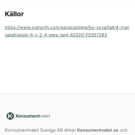
Källor
https://www.outnorth.com/se/utrustning/bo-sova/talt/4-man
natalt/wiglo-lt-v-2-4-pers-tent-82020-FS357283
Konsument
valet
Konsumentvalet Sverige AB driver
Konsumentvalet.se
och