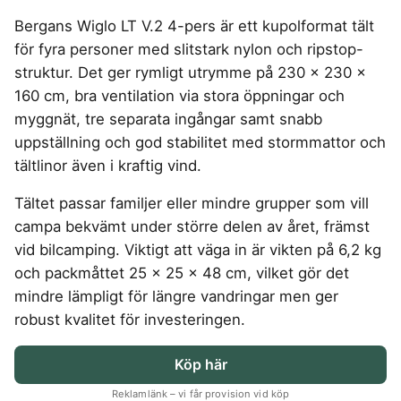
4-manna tält
Regnställ
Rakapparat
Progressiva linser
Bilbarnstol
Badtunna
Garageinredning
herr
Vattenrenare
Laddbox
FÖRSÄKRINGAR
vandring
Bergans Wiglo LT V.2 4-pers är ett kupolformat tält
GAMING
5-manna tält
Rödljusterapi
Toriska linser
vandring
Cykelhjälm barn
Sommardäck
Vandringsskor
Konsumentvägledning
Hundförsäkring
för fyra personer med slitstark nylon och ripstop-
Pop-up tält
Skäggtrimmer
Gaming Dator
Trådlösa Gaming Hörlurar
6-manna tält
GPS Klocka barn
HUSHÅLLSAPPARATER
KÖK
dam
Kattförsäkring
struktur. Det ger rymligt utrymme på 230 x 230 x
Taktält
Gaming Headset
VR Headset
Abborrespö
Campingkudde
Robotdammsugare
Airfryer
Kockkniv
ACCESSOARER
160 cm, bra ventilation via stora öppningar och
Tält
UTELEK & AKTIVITETER
Gaming hörlursställ
Skaftdammsugare
Familjetält
Flugspö
Brödrost
Köksassistent
MEDIA & TELEKOM
myggnät, tre separata ingångar samt snabb
Solglasögon
Tält budget
Berg studsmatta
Steamer
Gaming Laptop
Jaktkängor
Luftmadrass
Dubbel Airfryer
Liten airfryer
Bredband
uppställning och god stabilitet med stormmattor och
Gungställning
Strykjärn
Vandringsbyxor
tält
Gaming router
Campingbord
Mobilabonnemang
Elektrisk
Mikrovågsugn
KOSTTILLSKOTT
tältlinor även i kraftig vind.
herr
Lekstuga
Pannlampa
Pizzaugn
Mobilt bredband
Gaming Skärm
Pizzaugn Gasol
Liten studsmatta
Ashwagandha
MSM
Vandringskängor
TV Abonnemang
Tältet passar familjer eller mindre grupper som vill
Stavar
Elvisp
Gaming Tangentbord
Nedgrävd studsmatta
dam
Skärbräda
Berberine
NAD
vandring
campa bekvämt under större delen av året, främst
Gjutjärnsgryta
Gamingbord
Oval studsmatta
Smashjärn
C vitamin
NMN
Vandringsbyxor
vid bilcamping. Viktigt att väga in är vikten på 6,2 kg
Rektangulär studsmatta
Glassmaskin
Gamingmus
Stekbord
dam
Elektrolyter
Omega 3
Stor studsmatta
och packmåttet 25 x 25 x 48 cm, vilket gör det
Kaffebryggare
Gamingstol
Stekpanna
Kollagen
Probiotika
Studsmatta
mindre lämpligt för längre vandringar men ger
Kaffemaskin
SPORT
Kosttillskott klimakteriet
Proteinpulver
robust kvalitet för investeringen.
LJUD & BILD
Knivslip
Driver
Kreatin
Shilajit
75 Tum TV
Trådlösa hörlurar
Golfklocka
Köp här
Lions mane
Testosteron tillskott
SOVRUM
VITVAROR
SÄKERHET &
Bluetooth högtalare
TV 50 tum
Golfset
ÖVERVAKNING
Magnesium
Träningsklocka dam
Reklamlänk – vi får provision vid köp
Dubbelsäng
Diskmaskin
Boombox
TV 55 tum