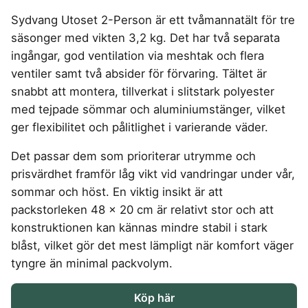
4-manna tält
Regnställ
Rakapparat
Progressiva linser
Bilbarnstol
Badtunna
Kompostkvarn
herr
Vattenrenare
Laddbox
FÖRSÄKRINGAR
vandring
Sydvang Utoset 2-Person är ett tvåmannatält för tre
GAMING
5-manna tält
Rödljusterapi
Toriska linser
vandring
Cykelhjälm barn
Sommardäck
Vandringsskor
Konsumentvägledning
Hundförsäkring
säsonger med vikten 3,2 kg. Det har två separata
Pop-up tält
Skäggtrimmer
Gaming Dator
Trådlösa Gaming Hörlurar
6-manna tält
GPS Klocka barn
HUSHÅLLSAPPARATER
KÖK
dam
Kattförsäkring
ingångar, god ventilation via meshtak och flera
Taktält
Gaming Headset
VR Headset
Abborrespö
Campingkudde
Robotdammsugare
Airfryer
Kockkniv
ACCESSOARER
ventiler samt två absider för förvaring. Tältet är
Tält
UTELEK & AKTIVITETER
Gaming hörlursställ
Skaftdammsugare
Familjetält
Flugspö
Brödrost
Köksassistent
MEDIA & TELEKOM
snabbt att montera, tillverkat i slitstark polyester
Solglasögon
Tält budget
Berg studsmatta
Steamer
Gaming Laptop
Jaktkängor
Luftmadrass
Dubbel Airfryer
Liten airfryer
Bredband
med tejpade sömmar och aluminiumstänger, vilket
Gungställning
Strykjärn
Vandringsbyxor
tält
Gaming router
Campingbord
Mobilabonnemang
Elektrisk
Mikrovågsugn
KOSTTILLSKOTT
ger flexibilitet och pålitlighet i varierande väder.
herr
Lekstuga
Pannlampa
Pizzaugn
Mobilt bredband
Gaming Skärm
Pizzaugn Gasol
Liten studsmatta
Ashwagandha
MSM
Vandringskängor
TV Abonnemang
Det passar dem som prioriterar utrymme och
Stavar
Elvisp
Gaming Tangentbord
Nedgrävd studsmatta
dam
Skärbräda
Berberine
NAD
vandring
prisvärdhet framför låg vikt vid vandringar under vår,
Gjutjärnsgryta
Gamingbord
Oval studsmatta
Smashjärn
C vitamin
NMN
Vandringsbyxor
sommar och höst. En viktig insikt är att
Rektangulär studsmatta
Glassmaskin
Gamingmus
Stekbord
dam
Elektrolyter
Omega 3
Stor studsmatta
packstorleken 48 x 20 cm är relativt stor och att
Kaffebryggare
Gamingstol
Stekpanna
Kollagen
Probiotika
Studsmatta
konstruktionen kan kännas mindre stabil i stark
Kaffemaskin
SPORT
Kosttillskott klimakteriet
Proteinpulver
blåst, vilket gör det mest lämpligt när komfort väger
LJUD & BILD
Knivslip
Driver
Kreatin
Shilajit
tyngre än minimal packvolym.
75 Tum TV
Trådlösa hörlurar
Golfklocka
Lions mane
Testosteron tillskott
SOVRUM
VITVAROR
SÄKERHET &
Bluetooth högtalare
TV 50 tum
Golfset
Köp här
ÖVERVAKNING
Magnesium
Träningsklocka dam
Dubbelsäng
Diskmaskin
Boombox
TV 55 tum