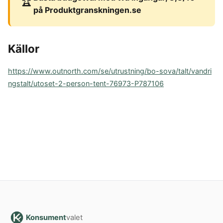
🏆
på Produktgranskningen.se
Källor
https://www.outnorth.com/se/utrustning/bo-sova/talt/vandri
ngstalt/utoset-2-person-tent-76973-P787106
Konsument
valet