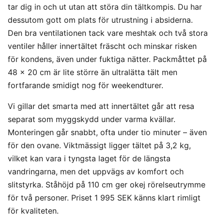
tar dig in och ut utan att störa din tältkompis. Du har
dessutom gott om plats för utrustning i absiderna.
Den bra ventilationen tack vare meshtak och två stora
ventiler håller innertältet fräscht och minskar risken
för kondens, även under fuktiga nätter. Packmåttet på
48 x 20 cm är lite större än ultralätta tält men
fortfarande smidigt nog för weekendturer.
Vi gillar det smarta med att innertältet går att resa
separat som myggskydd under varma kvällar.
Monteringen går snabbt, ofta under tio minuter – även
för den ovane. Viktmässigt ligger tältet på 3,2 kg,
vilket kan vara i tyngsta laget för de längsta
vandringarna, men det uppvägs av komfort och
slitstyrka. Ståhöjd på 110 cm ger okej rörelseutrymme
för två personer. Priset 1 995 SEK känns klart rimligt
för kvaliteten.