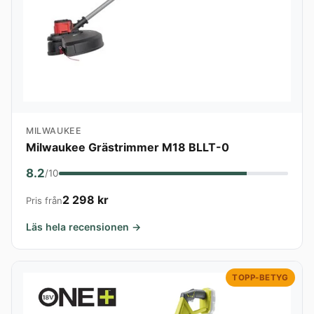
MILWAUKEE
Milwaukee Grästrimmer M18 BLLT-0
8.2
/10
2 298 kr
Pris från
Läs hela recensionen →
TOPP-BETYG