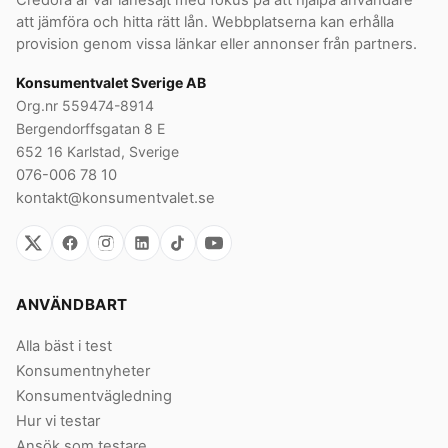
Credora är vår lånesajt med fokus på att hjälpa användare
att jämföra och hitta rätt lån. Webbplatserna kan erhålla
provision genom vissa länkar eller annonser från partners.
Konsumentvalet Sverige AB
Org.nr 559474-8914
Bergendorffsgatan 8 E
652 16 Karlstad, Sverige
076-006 78 10
kontakt@konsumentvalet.se
ANVÄNDBART
Alla bäst i test
Konsumentnyheter
Konsumentvägledning
Hur vi testar
Ansök som testare