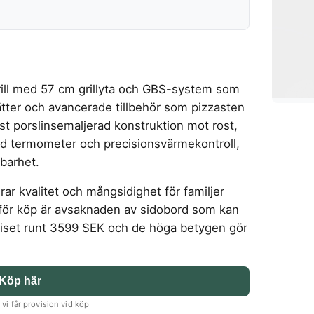
ill med 57 cm grillyta och GBS-system som
lrätter och avancerade tillbehör som pizzasten
t porslinsemaljerad konstruktion mot rost,
 termometer och precisionsvärmekontroll,
lbarhet.
rar kvalitet och mångsidighet för familjer
t inför köp är avsaknaden av sidobord som kan
riset runt 3599 SEK och de höga betygen gör
Köp här
vi får provision vid köp