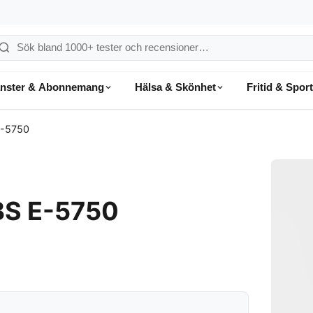
ök
å
änster & Abonnemang
Hälsa & Skönhet
Fritid & Sport
onsumentvalet
E-5750
BS E-5750