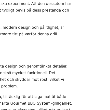
nariska experiment. Att den dessutom har
tt tydligt bevis på dess prestanda och
, modern design och pålitlighet, är
mare titt på varför denna grill
a design och genomtänkta detaljer.
n också mycket funktionell. Det
rhet och skyddar mot rost, vilket vi
t problem.
tillräcklig för att laga mat åt både
marta Gourmet BBQ System-grillgallret.
 eller pizzasten, vilket gör grillen till