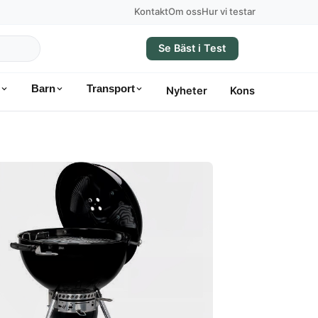
Kontakt
Om oss
Hur vi testar
Se Bäst i Test
Barn
Transport
Nyheter
Konsumentvägle