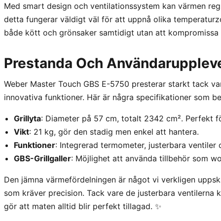
Med smart design och ventilationssystem kan värmen regl
detta fungerar väldigt väl för att uppnå olika temperaturzone
både kött och grönsaker samtidigt utan att kompromissa p
Prestanda Och Användarupplev
Weber Master Touch GBS E-5750 presterar starkt tack va
innovativa funktioner. Här är några specifikationer som bel
Grillyta
: Diameter på 57 cm, totalt 2342 cm². Perfekt fö
Vikt
: 21 kg, gör den stadig men enkel att hantera.
Funktioner
: Integrerad termometer, justerbara ventile
GBS-Grillgaller
: Möjlighet att använda tillbehör som wo
Den jämna värmefördelningen är något vi verkligen uppskatt
som kräver precision. Tack vare de justerbara ventilerna k
gör att maten alltid blir perfekt tillagad. ✨