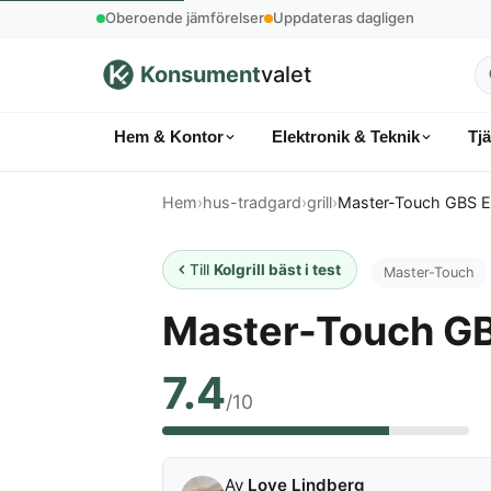
Oberoende jämförelser
Uppdateras dagligen
Konsument
valet
S
p
Hem & Kontor
Elektronik & Teknik
Tj
k
Hem
›
hus-tradgard
›
grill
›
Master-Touch GBS 
Till
Kolgrill bäst i test
Master-Touch
Master-Touch G
7.4
/10
Av
Love Lindberg