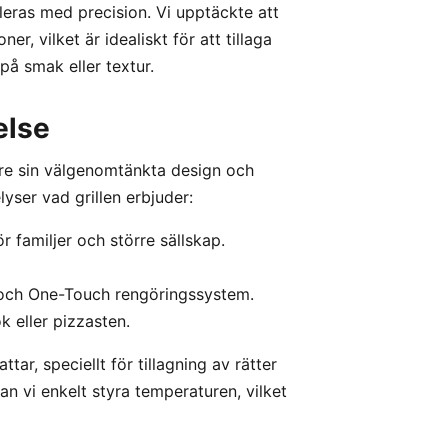
eras med precision. Vi upptäckte att
r, vilket är idealiskt för att tillaga
å smak eller textur.
else
re sin välgenomtänkta design och
yser vad grillen erbjuder:
r familjer och större sällskap.
r och One-Touch rengöringssystem.
k eller pizzasten.
ar, speciellt för tillagning av rätter
an vi enkelt styra temperaturen, vilket