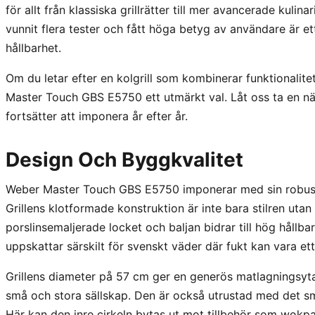
för allt från klassiska grillrätter till mer avancerade kuli
vunnit flera tester och fått höga betyg av användare är e
hållbarhet.
Om du letar efter en kolgrill som kombinerar funktionalitet
Master Touch GBS E5750 ett utmärkt val. Låt oss ta en när
fortsätter att imponera år efter år.
Design Och Byggkvalitet
Weber Master Touch GBS E5750 imponerar med sin robust
Grillens klotformade konstruktion är inte bara stilren uta
porslinsemaljerade locket och baljan bidrar till hög hållba
uppskattar särskilt för svenskt väder där fukt kan vara et
Grillens diameter på 57 cm ger en generös matlagningsyta, 
små och stora sällskap. Den är också utrustad med det s
Här kan den inre cirkeln bytas ut mot tillbehör som wokpanna