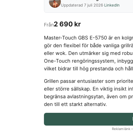
Uppdaterad 7 juli 2026
·
LinkedIn
2 690 kr
Från
Master-Touch GBS E-5750 är en kolgr
gör den flexibel för både vanliga gril
eller wok. Den utmärker sig med robus
One-Touch rengöringssystem, inbyggd
vilket bidrar till hög prestanda och hål
Grillen passar entusiaster som priorite
eller större sällskap. En viktig insik
begränsa avlastningsytan, även om p
den till ett starkt alternativ.
Reklamlänk – 