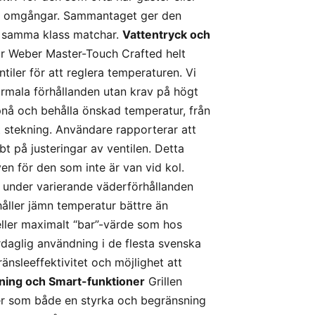
lera omgångar. Sammantaget ger den
 i samma klass matchar.
Vattentryck och
v är Weber Master-Touch Crafted helt
iler för att reglera temperaturen. Vi
normala förhållanden utan krav på högt
ppnå och behålla önskad temperatur, från
ekt stekning. Användare rapporterar att
bt på justeringar av ventilen. Detta
ven för den som inte är van vid kol.
 under varierande väderförhållanden
håller jämn temperatur bättre än
 eller maximalt “bar”-värde som hos
daglig användning i de flesta svenska
ränsleeffektivitet och möjlighet att
rning och Smart-funktioner
Grillen
ser som både en styrka och begränsning