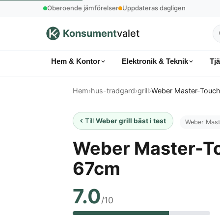
Oberoende jämförelser
Uppdateras dagligen
Konsument
valet
S
p
Hem & Kontor
Elektronik & Teknik
Tj
k
Hem
›
hus-tradgard
›
grill
›
Weber Master-Touch 
Till
Weber grill bäst i test
Weber Mast
Weber Master-Tou
67cm
7.0
/10