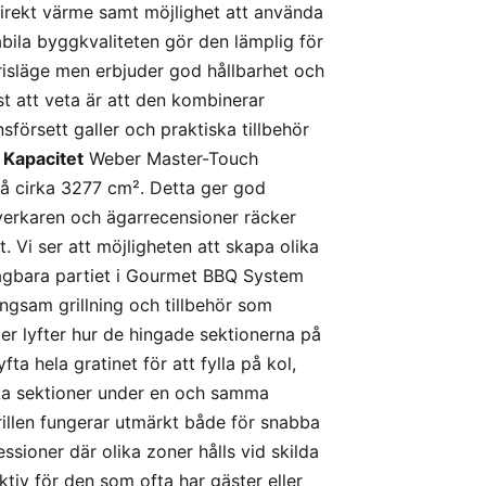
ndirekt värme samt möjlighet att använda
abila byggkvaliteten gör den lämplig för
risläge men erbjuder god hållbarhet och
t att veta är att den kombinerar
försett galler och praktiska tillbehör
 Kapacitet
Weber Master-Touch
på cirka 3277 cm². Detta ger god
llverkaren och ägarrecensioner räcker
t. Vi ser att möjligheten att skapa olika
tagbara partiet i Gourmet BBQ System
ngsam grillning och tillbehör som
er lyfter hur de hingade sektionerna på
ta hela gratinet för att fylla på kol,
lika sektioner under en och samma
grillen fungerar utmärkt både för snabba
sioner där olika zoner hålls vid skilda
ktiv för den som ofta har gäster eller