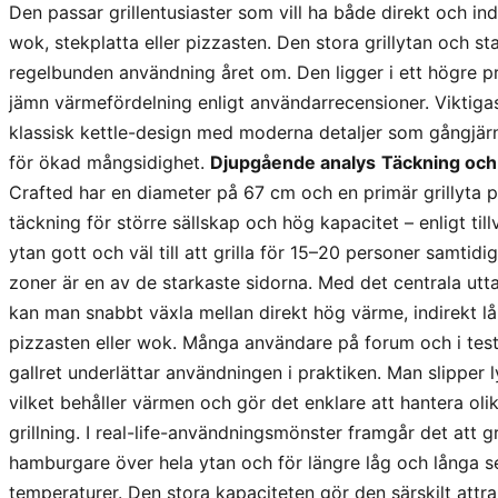
Den passar grillentusiaster som vill ha både direkt och i
wok, stekplatta eller pizzasten. Den stora grillytan och st
regelbunden användning året om. Den ligger i ett högre p
jämn värmefördelning enligt användarrecensioner. Viktigas
klassisk kettle-design med moderna detaljer som gångjärns
för ökad mångsidighet.
Djupgående analys
Täckning och
Crafted har en diameter på 67 cm och en primär grillyta 
täckning för större sällskap och hög kapacitet – enligt ti
ytan gott och väl till att grilla för 15–20 personer samtidig
zoner är en av de starkaste sidorna. Med det centrala ut
kan man snabbt växla mellan direkt hög värme, indirekt lå
pizzasten eller wok. Många användare på forum och i test
gallret underlättar användningen i praktiken. Man slipper lyf
vilket behåller värmen och gör det enklare att hantera o
grillning. I real-life-användningsmönster framgår det att 
hamburgare över hela ytan och för längre låg och långa ses
temperaturer. Den stora kapaciteten gör den särskilt attra