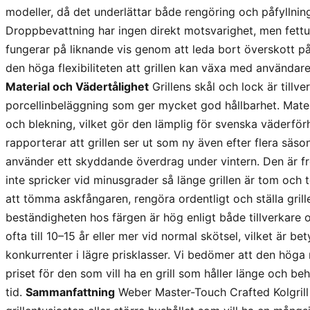
modeller, då det underlättar både rengöring och påfyllnin
Droppbevattning har ingen direkt motsvarighet, men fet
fungerar på liknande vis genom att leda bort överskott på
den höga flexibiliteten att grillen kan växa med användar
Material och Vädertålighet
Grillens skål och lock är tillv
porcellinbeläggning som ger mycket god hållbarhet. Mater
och blekning, vilket gör den lämplig för svenska väderför
rapporterar att grillen ser ut som ny även efter flera säs
använder ett skyddande överdrag under vintern. Den är fr
inte spricker vid minusgrader så länge grillen är tom och
att tömma askfångaren, rengöra ordentligt och ställa grill
beständigheten hos färgen är hög enligt både tillverkare
ofta till 10–15 år eller mer vid normal skötsel, vilket är b
konkurrenter i lägre prisklasser. Vi bedömer att den höga
priset för den som vill ha en grill som håller länge och b
tid.
Sammanfattning
Weber Master-Touch Crafted Kolgrill