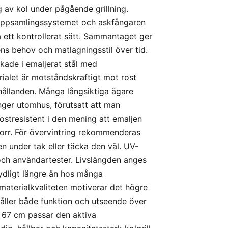
g av kol under pågående grillning.
tuppsamlingssystemet och askfångaren
 ett kontrollerat sätt. Sammantaget ger
ens behov och matlagningsstil över tid.
erkade i emaljerat stål med
ialet är motståndskraftigt mot rost
hållanden. Många långsiktiga ägare
onger utomhus, förutsatt att man
ostresistent i den mening att emaljen
 torr. För övervintring rekommenderas
en under tak eller täcka den väl. UV-
 och användartester. Livslängden anges
etydligt längre än hos många
 materialkvaliteten motiverar det högre
ehåller både funktion och utseende över
 67 cm passar den aktiva