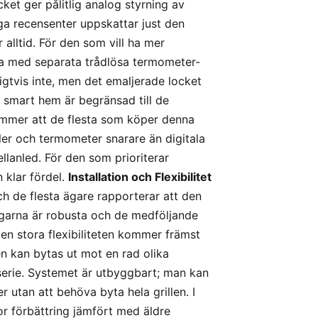
et ger pålitlig analog styrning av
ga recensenter uppskattar just den
alltid. För den som vill ha mer
ra med separata trådlösa termometer-
igtvis inte, men det emaljerade locket
d smart hem är begränsad till de
ommer att de flesta som köper denna
iler och termometer snarare än digitala
llanled. För den som prioriterar
 klar fördel.
Installation och Flexibilitet
h de flesta ägare rapporterar att den
ingarna är robusta och de medföljande
Den stora flexibiliteten kommer främst
 kan bytas ut mot en rad olika
isserie. Systemet är utbyggbart; man kan
er utan att behöva byta hela grillen. I
or förbättring jämfört med äldre