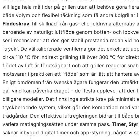
vill laga hela måltider på grillen utan att behöva göra f
både volym och flexibel täckning som få andra kolgrillar
Flödeskrav
Till skillnad från gas- eller eldrivna alternati
beroende av naturligt luftflöde genom botten- och lockvent
ser i recensioner att den ger stabil prestanda redan vid 
“tryck”. De välkalibrerade ventilerna gör det enkelt att u
cirka 110 °C för indirekt grillning till över 300 °C för dir
flödet av luft är förutsägbart och att grillen reagerar snab
motsvarar i praktiken ett “flöde” som är lätt att hantera ä
Enligt omdömen från svenska ägare fungerar den utmärkt
där vind kan påverka draget – de flesta upplever att den 
billigare modeller. Det finns inga strikta krav på minimalt
tryckberoende system, vilket gör den kompatibel med var
trädgårdar. Den effektiva luftregleringen bidrar till både b
variera matlagningssätten under samma pass.
Timer, Sty
saknar inbyggd digital timer och app-styrning, något vi 