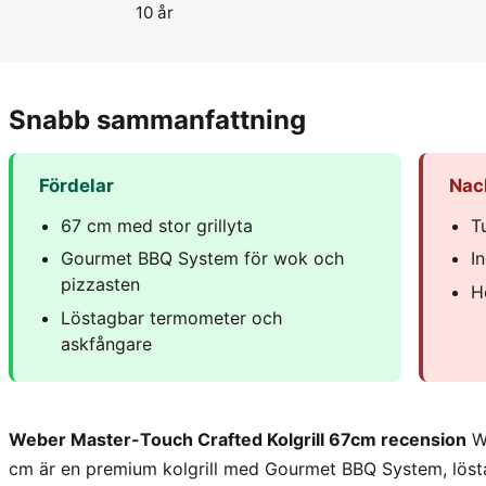
10 år
Snabb sammanfattning
Fördelar
Nac
67 cm med stor grillyta
T
Gourmet BBQ System för wok och
I
pizzasten
H
Löstagbar termometer och
askfångare
Weber Master-Touch Crafted Kolgrill 67cm recension
We
cm är en premium kolgrill med Gourmet BBQ System, löst