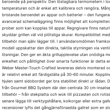
beroende på perspektiv. Den löstagbara termometern i lock
temperaturen och är enkel att kalibrera och rengöra. Mån
bristande beroendet av appar och batterier – den fungerar 
avancerad schemaläggning finns möjlighet att komplette
prober som kan kopplas till appar. Regngivare finns naturl
skyddar grillen väl vid plötsliga skurar. Kompatibilitet me
tillbehör man själv lägger till. I användaromdömen framk
modell uppskattar den direkta, taktila styrningen via vent
lösningar. Den ger en äkta grillupplevelse utan onödiga me
enkelhet och pålitlighet över smarta funktioner är detta en
Weber Master-Touch Crafted levereras delvis monterad oc
är relativt enkel att färdigställa på 30–60 minuter. Koppl
hjulen samt sidobordet ger bra stabilitet direkt ur lådan. 
från Gourmet BBQ System där den centrala 30 cm-insatsen
tillbehör – från stekplatta och wok till pizzasten och rot
senare lägga till verktygshållare, kolkorgar eller extra gall
recensioner lyfts det gångjärnsförsedda gallret som en st