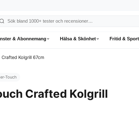
ök
å
änster & Abonnemang
Hälsa & Skönhet
Fritid & Sport
onsumentvalet
Crafted Kolgrill 67cm
er-Touch
ch Crafted Kolgrill