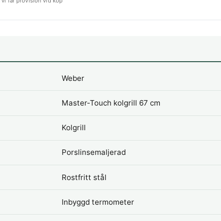
vi får provision vid köp
Weber
Master-Touch kolgrill 67 cm
Kolgrill
Porslinsemaljerad
Rostfritt stål
Inbyggd termometer