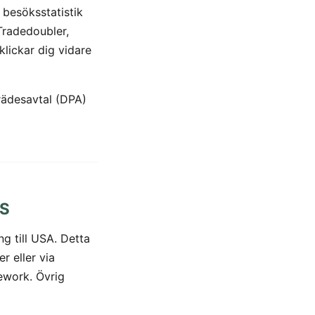
besöksstatistik
Tradedoubler,
lickar dig vidare
rädesavtal (DPA)
ES
g till USA. Detta
r eller via
ework. Övrig