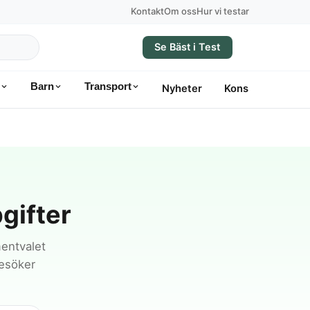
Kontakt
Om oss
Hur vi testar
Se Bäst i Test
Barn
Transport
Nyheter
Konsumentvägle
gifter
mentvalet
besöker