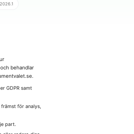
2026.1
ur
 och behandlar
umentvalet.se.
ljer GDPR samt
 främst för analys,
je part.