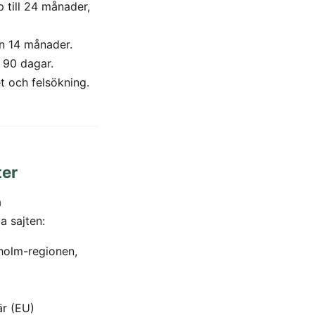
 till 24 månader,
n 14 månader.
 90 dagar.
t och felsökning.
ter
a
a sajten:
holm-regionen,
är (EU)