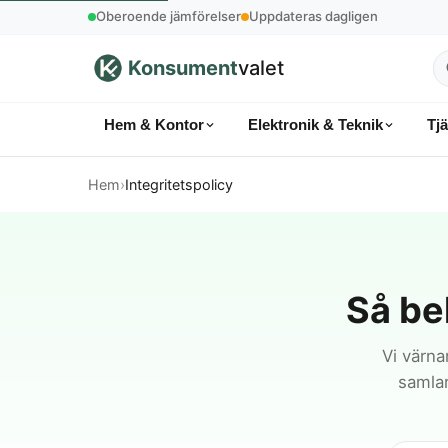
Oberoende jämförelser
Uppdateras dagligen
Konsument
valet
S
p
Hem & Kontor
Elektronik & Teknik
Tj
k
Hem
›
Integritetspolicy
Så be
Vi värna
samlar