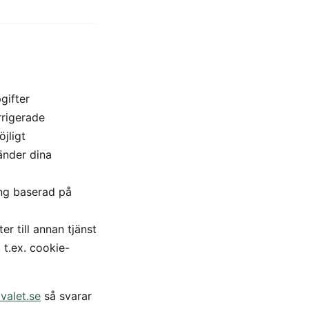
gifter
rrigerade
jligt
änder dina
ng baserad på
er till annan tjänst
 t.ex. cookie-
alet.se
så svarar