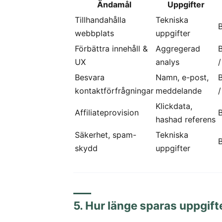
Ändamål
Uppgifter
Tillhandahålla
Tekniska
B
webbplats
uppgifter
Förbättra innehåll &
Aggregerad
B
UX
analys
Besvara
Namn, e-post,
B
kontaktförfrågningar
meddelande
/
Klickdata,
Affiliateprovision
B
hashad referens
Säkerhet, spam-
Tekniska
B
skydd
uppgifter
5. Hur länge sparas uppgif