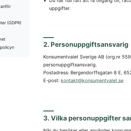
Du har full rätt att få tillgång till, rät
tanför
uppgifter.
eter (GDPR)
het
2. Personuppgiftsansvarig
 policyn
Konsumentvalet Sverige AB (org.nr 559
personuppgiftsansvarig.
Postadress: Bergendorffsgatan 8 E, 652
E-post:
kontakt@konsumentvalet.se
3. Vilka personuppgifter sam
När du besöker eller använder konsumen