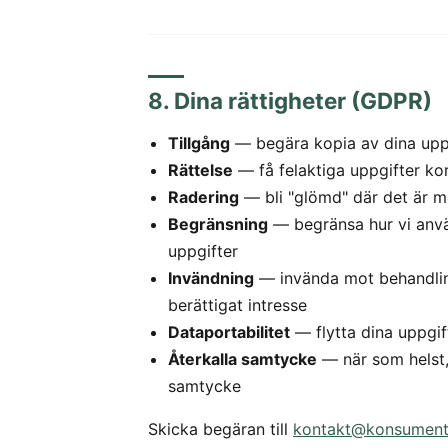
8. Dina rättigheter (GDPR)
Tillgång
— begära kopia av dina upp
Rättelse
— få felaktiga uppgifter ko
Radering
— bli "glömd" där det är mö
Begränsning
— begränsa hur vi anv
uppgifter
Invändning
— invända mot behandli
berättigat intresse
Dataportabilitet
— flytta dina uppgift
Återkalla samtycke
— när som helst,
samtycke
Skicka begäran till
kontakt@konsumentv