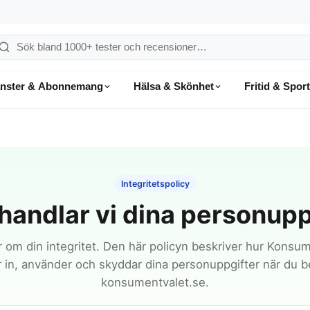
ök
å
änster & Abonnemang
Hälsa & Skönhet
Fritid & Sport
onsumentvalet
Integritetspolicy
handlar vi dina personupp
r om din integritet. Den här policyn beskriver hur Konsu
 in, använder och skyddar dina personuppgifter när du 
konsumentvalet.se.