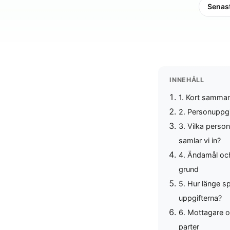
Senas
INNEHÅLL
1. Kort samman
2. Personuppgi
3. Vilka perso
samlar vi in?
4. Ändamål och
grund
5. Hur länge s
uppgifterna?
6. Mottagare o
parter