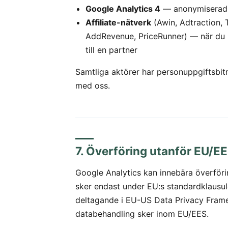
Google Analytics 4
— anonymiserad 
Affiliate-nätverk
(Awin, Adtraction, 
AddRevenue, PriceRunner) — när du k
till en partner
Samtliga aktörer har personuppgiftsbit
med oss.
7. Överföring utanför EU/E
Google Analytics kan innebära överförin
sker endast under EU:s standardklausule
deltagande i EU-US Data Privacy Fram
databehandling sker inom EU/EES.