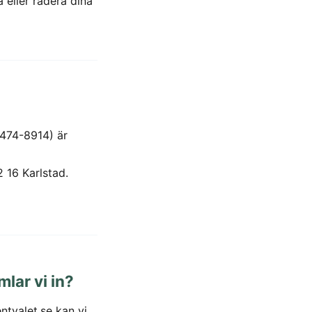
ta eller radera dina
474-8914) är
 16 Karlstad.
lar vi in?
tvalet.se kan vi