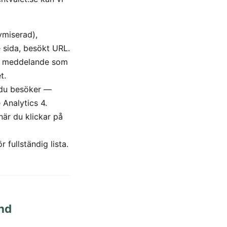
ymiserad),
 sida, besökt URL.
h meddelande som
t.
 du besöker —
Analytics 4.
är du klickar på
r fullständig lista.
und