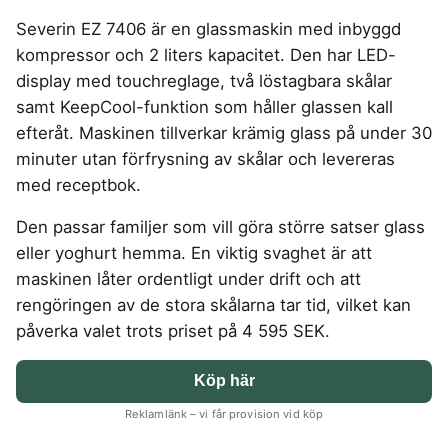
4-manna tält
Regnställ
Rakapparat
Progressiva linser
Bilbarnstol
Badtunna
Garageinredning
herr
Vattenrenare
Laddbox
FÖRSÄKRINGAR
vandring
Severin EZ 7406 är en glassmaskin med inbyggd
GAMING
5-manna tält
Rödljusterapi
Toriska linser
vandring
Cykelhjälm barn
Sommardäck
Vandringsskor
Konsumentvägledning
Hundförsäkring
kompressor och 2 liters kapacitet. Den har LED-
Pop-up tält
Skäggtrimmer
Gaming Dator
Trådlösa Gaming Hörlurar
6-manna tält
GPS Klocka barn
HUSHÅLLSAPPARATER
KÖK
dam
Kattförsäkring
display med touchreglage, två löstagbara skålar
Taktält
Gaming Headset
VR Headset
Abborrespö
Campingkudde
Robotdammsugare
Airfryer
Kockkniv
ACCESSOARER
samt KeepCool-funktion som håller glassen kall
Tält
UTELEK & AKTIVITETER
Gaming hörlursställ
Skaftdammsugare
Familjetält
Flugspö
Brödrost
Köksassistent
MEDIA & TELEKOM
efteråt. Maskinen tillverkar krämig glass på under 30
Solglasögon
Tält budget
Berg studsmatta
Steamer
Gaming Laptop
Jaktkängor
Luftmadrass
Dubbel Airfryer
Liten airfryer
Bredband
minuter utan förfrysning av skålar och levereras
Gungställning
Strykjärn
Vandringsbyxor
tält
Gaming router
Campingbord
Mobilabonnemang
Elektrisk
Mikrovågsugn
KOSTTILLSKOTT
med receptbok.
herr
Lekstuga
Pannlampa
Pizzaugn
Mobilt bredband
Gaming Skärm
Pizzaugn Gasol
Liten studsmatta
Ashwagandha
MSM
Vandringskängor
TV Abonnemang
Den passar familjer som vill göra större satser glass
Stavar
Elvisp
Gaming Tangentbord
Nedgrävd studsmatta
dam
Skärbräda
Berberine
NAD
vandring
eller yoghurt hemma. En viktig svaghet är att
Gjutjärnsgryta
Gamingbord
Oval studsmatta
Smashjärn
C vitamin
NMN
Vandringsbyxor
maskinen låter ordentligt under drift och att
Rektangulär studsmatta
Glassmaskin
Gamingmus
Stekbord
dam
Elektrolyter
Omega 3
Stor studsmatta
rengöringen av de stora skålarna tar tid, vilket kan
Kaffebryggare
Gamingstol
Stekpanna
Kollagen
Probiotika
Studsmatta
påverka valet trots priset på 4 595 SEK.
Kaffemaskin
SPORT
Kosttillskott klimakteriet
Proteinpulver
LJUD & BILD
Knivslip
Driver
Kreatin
Shilajit
Köp här
75 Tum TV
Trådlösa hörlurar
Golfklocka
Lions mane
Testosteron tillskott
SOVRUM
VITVAROR
SÄKERHET &
Reklamlänk – vi får provision vid köp
Bluetooth högtalare
TV 50 tum
Golfset
ÖVERVAKNING
Magnesium
Träningsklocka dam
Dubbelsäng
Diskmaskin
Boombox
TV 55 tum