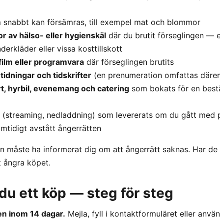
snabbt kan försämras, till exempel mat och blommor
r av hälso- eller hygienskäl
där du brutit förseglingen — 
erkläder eller vissa kosttillskott
 film eller programvara
där förseglingen brutits
idningar och tidskrifter
(en prenumeration omfattas däre
rt, hyrbil, evenemang och catering
som bokats för en best
(streaming, nedladdning) som levererats om du gått med p
mtidigt avstått ångerrätten
en måste ha informerat dig om att ångerrätt saknas. Har de 
t ångra köpet.
du ett köp — steg för steg
en inom 14 dagar.
Mejla, fyll i kontaktformuläret eller anvä