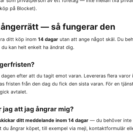
lar som privatperson av ett företag — inte mellan två privat
köp på Blocket).
 ångerrätt — så fungerar den
gra ditt köp inom
14 dagar
utan att ange något skäl. Du behö
du kan helt enkelt ha ändrat dig.
gerfristen?
a dagen efter att du tagit emot varan. Levereras flera varor
knas fristen från den dag du fick den sista varan. För en tjäns
gick avtalet.
 jag att jag ångrar mig?
skickar ditt meddelande inom 14 dagar
— du behöver inte h
t du ångrar köpet, till exempel via mejl, kontaktformulär ell