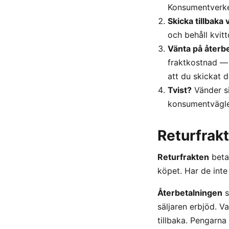
Konsumentverket
Skicka tillbaka
och behåll kvitt
Vänta på återb
fraktkostnad — i
att du skickat d
Tvist?
Vänder si
konsumentvägle
Returfrakt
Returfrakten
betal
köpet. Har de inte
Återbetalningen
s
säljaren erbjöd. V
tillbaka. Pengarn