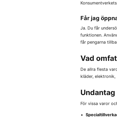
Konsumentverkets 
Får jag öppn
Ja. Du får undersö
funktionen. Använ
får pengarna tillba
Vad omfat
De allra flesta va
kläder, elektronik
Undantag 
För vissa varor oc
Specialtillverk