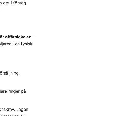
 det i förväg
t
ör affärslokaler
—
jaren i en fysisk
örsäljning,
jare ringer på
ionskrav. Lagen