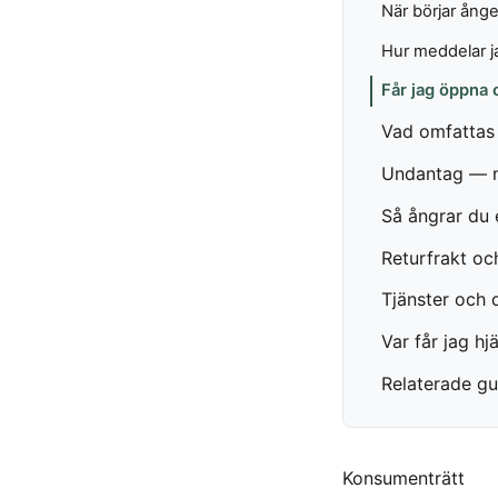
När börjar ånge
Hur meddelar ja
Får jag öppna 
Vad omfattas 
Undantag — nä
Så ångrar du 
Returfrakt oc
Tjänster och d
Var får jag hj
Relaterade gu
Konsumenträtt