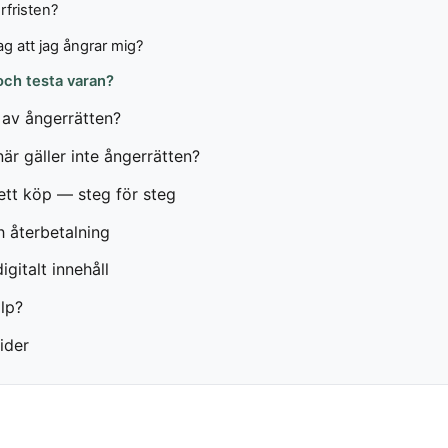
rfristen?
g att jag ångrar mig?
och testa varan?
av ångerrätten?
r gäller inte ångerrätten?
ett köp — steg för steg
h återbetalning
igitalt innehåll
älp?
ider