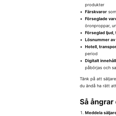
produkter
Färskvaror
som 
Förseglade varo
öronproppar, und
Förseglad ljud,
Lösnummer av t
Hotell, transpo
period
Digitalt innehåll
påbörjas och sa
Tänk på att säljar
du ändå ha rätt at
Så ångrar 
Meddela säljar