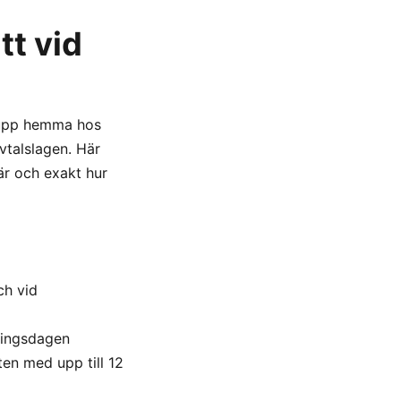
tt vid
r upp hemma hos
vtalslagen. Här
är och exakt hur
ch vid
lningsdagen
en med upp till 12