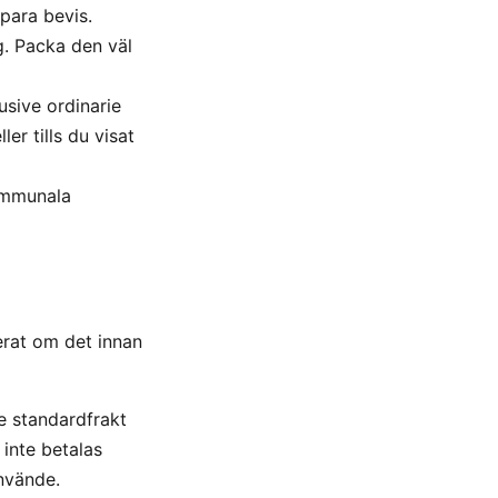
para bevis.
g. Packa den väl
usive ordinarie
er tills du visat
kommunala
erat om det innan
te standardfrakt
 inte betalas
nvände.