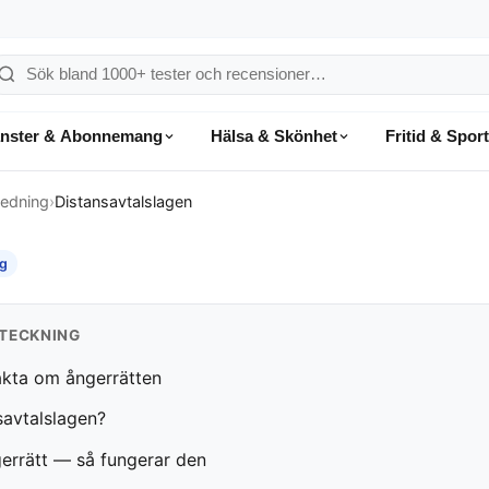
ök
å
änster & Abonnemang
Hälsa & Skönhet
Fritid & Sport
onsumentvalet
edning
›
Distansavtalslagen
g
TECKNING
akta om ångerrätten
savtalslagen?
errätt — så fungerar den