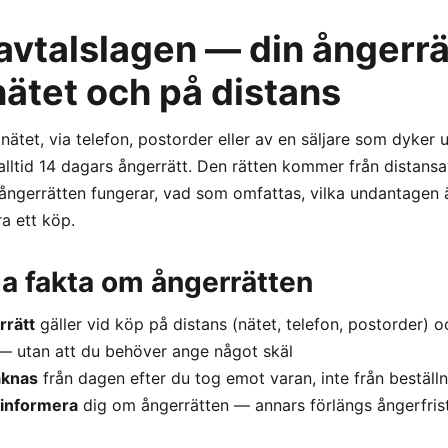
avtalslagen — din ångerrä
nätet och på distans
nätet, via telefon, postorder eller av en säljare som dyke
alltid 14 dagars ångerrätt. Den rätten kommer från distansa
 ångerrätten fungerar, vad som omfattas, vilka undantagen 
ra ett köp.
ga fakta om ångerrätten
rrätt
gäller vid köp på distans (nätet, telefon, postorder) o
— utan att du behöver ange något skäl
äknas
från dagen efter du tog emot varan, inte från bestäl
 informera
dig om ångerrätten — annars förlängs ångerfrist