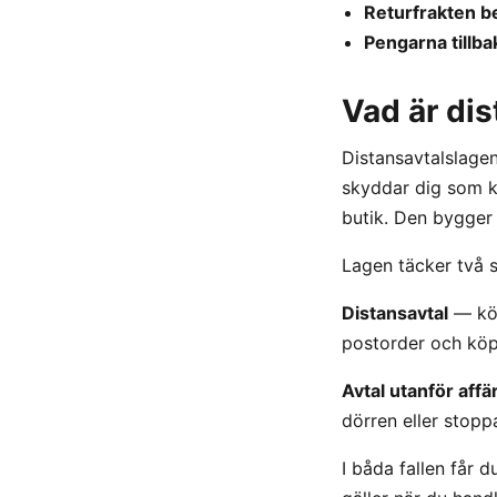
Returfrakten be
Pengarna tillb
Vad är di
Distansavtalslage
skyddar dig som ko
butik. Den bygger 
Lagen täcker två s
Distansavtal
— köp
postorder och köp 
Avtal utanför affä
dörren eller stopp
I båda fallen får 