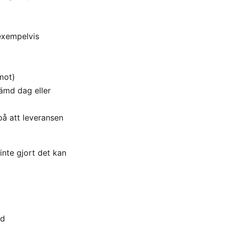
exempelvis
mot)
ämd dag eller
å att leveransen
inte gjort det kan
nd