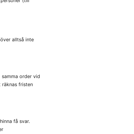
personer (till
ver alltså inte
 i samma order vid
t räknas fristen
inna få svar.
er