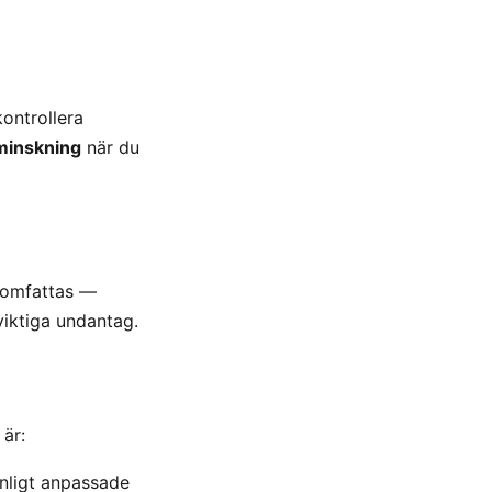
ontrollera
minskning
när du
g omfattas —
viktiga undantag.
 är:
nligt anpassade