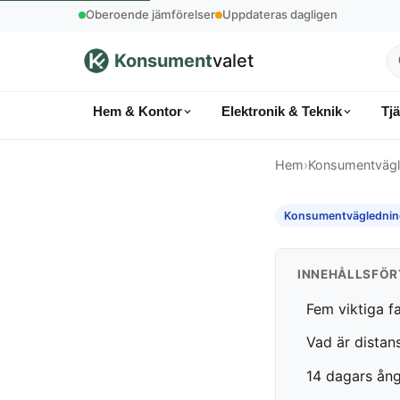
Oberoende jämförelser
Uppdateras dagligen
Konsument
valet
S
p
Hem & Kontor
Elektronik & Teknik
Tj
k
Hem
›
Konsumentvägl
Konsumentväglednin
INNEHÅLLSFÖR
Fem viktiga f
Vad är distan
14 dagars ång