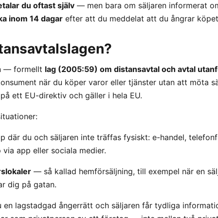
talar du oftast själv
— men bara om säljaren informerat om
aka inom 14 dagar
efter att du meddelat att du ångrar köpe
stansavtalslagen?
n — formellt
lag (2005:59) om distansavtal och avtal utanf
nsument när du köper varor eller tjänster utan att möta säl
på ett EU-direktiv och gäller i hela EU.
ituationer:
 där du och säljaren inte träffas fysiskt: e-handel, telefonf
via app eller sociala medier.
rslokaler
— så kallad hemförsäljning, till exempel när en säl
ar dig på gatan.
du en lagstadgad ångerrätt och säljaren får tydliga informat