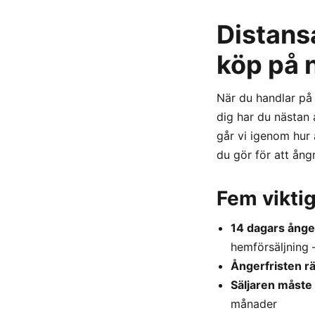
Distans
köp på 
När du handlar på 
dig har du nästan 
går vi igenom hur
du gör för att ång
Fem vikti
14 dagars ånge
hemförsäljning 
Ångerfristen r
Säljaren måste
månader