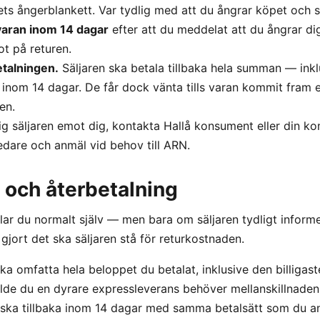
s ångerblankett. Var tydlig med att du ångrar köpet och s
 varan inom 14 dagar
efter att du meddelat att du ångrar di
ot på returen.
etalningen.
Säljaren ska betala tillbaka hela summan — inkl
nom 14 dagar. De får dock vänta tills varan kommit fram ell
en.
g säljaren emot dig, kontakta Hallå konsument eller din 
dare och anmäl vid behov till ARN.
 och återbetalning
ar du normalt själv — men bara om säljaren tydligt inform
 gjort det ska säljaren stå för returkostnaden.
ka omfatta hela beloppet du betalat, inklusive den billigas
alde du en dyrare expressleverans behöver mellanskillnaden
a ska tillbaka inom 14 dagar med samma betalsätt som du a