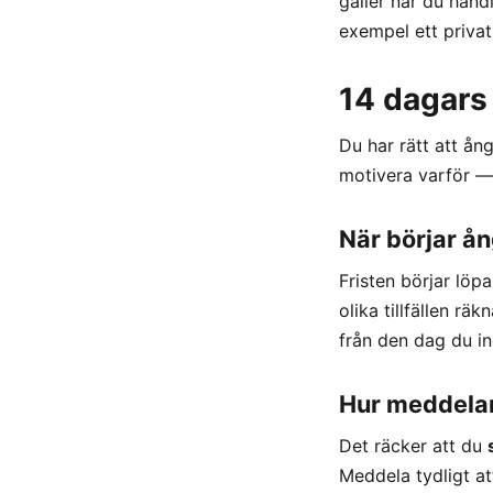
gäller när du hand
exempel ett privat
14 dagars
Du har rätt att ån
motivera varför — 
När börjar ån
Fristen börjar löp
olika tillfällen rä
från den dag du in
Hur meddelar
Det räcker att du
Meddela tydligt at