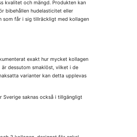
dess kvalitet och mängd. Produkten kan
r bibehållen hudelasticitet eller
som får i sig tillräckligt med kollagen
okumenterat exakt hur mycket kollagen
t är dessutom smaklöst, vilket i de
smaksatta varianter kan detta upplevas
r Sverige saknas också i tillgängligt
 och 3 kollagen, designat för enkel