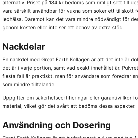
alternativ. Priset på 184 kr bedöms som rimligt sett till 
vara särskilt användbar för vuxna som söker ett tillskott fö
ledhälsa. Däremot kan det vara mindre nödvändigt för den 
genom kosten eller inte ser ett behov av extra stöd.
Nackdelar
En nackdel med Great Earth Kollagen är att det inte är d
det är i varje portion, samt vad exakt innehållet är. Pulvre
flesta fall är praktiskt, men för användare som föredrar 
som mindre tilltalande.
Uppgifter om säkerhetscertifieringar eller garantivillkor fö
material, vilket gör det svårt att bedöma dessa aspekter.
Användning och Dosering
Great Earth Kollagen är ett hydrolyserat pulver med typ 1