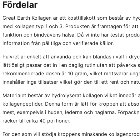
Fördelar
Great Earth Kollagen är ett kosttillskott som består av hy
med kollagen typ 1 och 3. Produkten är framtagen för att
funktion och bindvävens hälsa. Då vi inte har testat produ
information från pålitliga och verifierade källor.
Pulvret är enkelt att använda och kan blandas i valfri dry
lättlösligt passar det in i en daglig rutin utan att påverk
rekommenderade dosen är 10 gram, vilket motsvarar unge
innehåller inga tillsatser vilket gör den till ett rent och natu
Materialet består av hydrolyserat kollagen vilket innebär at
kollagenpeptider. Denna form är lätt för kroppen att ab
mest, exempelvis i huden, lederna och naglarna. Förpackni
räcker till cirka 40 portioner.
För den som vill stödja kroppens minskande kollagenproduk