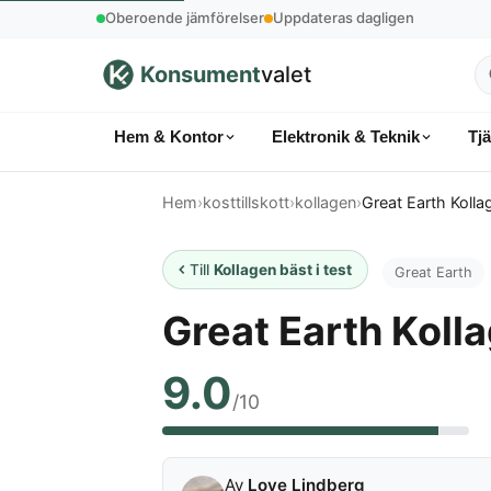
Oberoende jämförelser
Uppdateras dagligen
Konsument
valet
S
p
Hem & Kontor
Elektronik & Teknik
Tj
k
Hem
›
kosttillskott
›
kollagen
›
Great Earth Kolla
Till
Kollagen bäst i test
Great Earth
Great Earth Koll
9.0
/10
Av
Love Lindberg