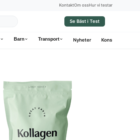
Kontakt
Om oss
Hur vi testar
Se Bäst i Test
Barn
Transport
Nyheter
Konsumentvägle