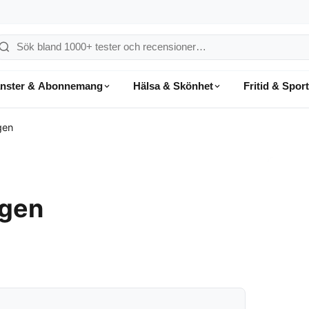
ök
å
änster & Abonnemang
Hälsa & Skönhet
Fritid & Sport
onsumentvalet
gen
agen