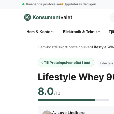
Oberoende jämförelser
Uppdateras dagligen
Konsument
valet
S
p
Hem & Kontor
Elektronik & Teknik
Tj
k
Hem
›
kosttillskott
›
proteinpulver
›
Lifestyle W
Till
Proteinpulver bäst i test
Lifestyle
Lifestyle Whey 
8.0
/10
Av
Love Lindberg