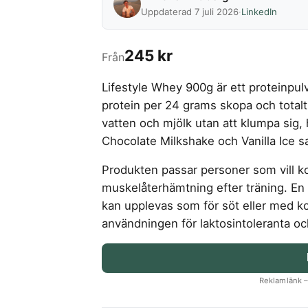
Uppdaterad 7 juli 2026
·
LinkedIn
245 kr
Från
Lifestyle Whey 900g är ett proteinp
protein per 24 grams skopa och totalt
vatten och mjölk utan att klumpa sig,
Chocolate Milkshake och Vanilla Ice s
Produkten passar personer som vill k
muskelåterhämtning efter träning. En v
kan upplevas som för söt eller med ko
användningen för laktosintoleranta o
Reklamlänk – 