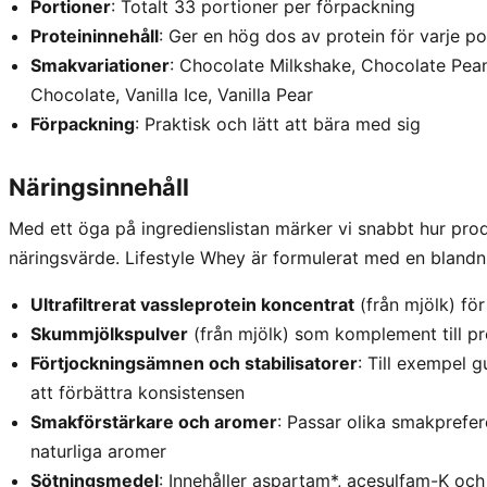
Portioner
: Totalt 33 portioner per förpackning
Proteininnehåll
: Ger en hög dos av protein för varje po
Smakvariationer
: Chocolate Milkshake, Chocolate Peanu
Chocolate, Vanilla Ice, Vanilla Pear
Förpackning
: Praktisk och lätt att bära med sig
Näringsinnehåll
Med ett öga på ingredienslistan märker vi snabbt hur pro
näringsvärde. Lifestyle Whey är formulerat med en blandn
Ultrafiltrerat vassleprotein koncentrat
(från mjölk) för
Skummjölkspulver
(från mjölk) som komplement till pr
Förtjockningsämnen och stabilisatorer
: Till exempel 
att förbättra konsistensen
Smakförstärkare och aromer
: Passar olika smakprefe
naturliga aromer
Sötningsmedel
: Innehåller aspartam*, acesulfam-K och