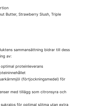
rtion
t Butter, Strawberry Slush, Triple
duktens sammansättning bidrar till dess
ing av:
 optimal proteinleverans
oteininnehållet
guarkärnmjöl (förtjockningsmedel) för
renser med tillägg som citronsyra och
 sukralos för optimal sötma utan extra