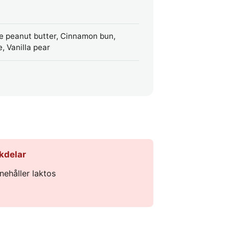
te peanut butter, Cinnamon bun,
e, Vanilla pear
kdelar
nnehåller laktos