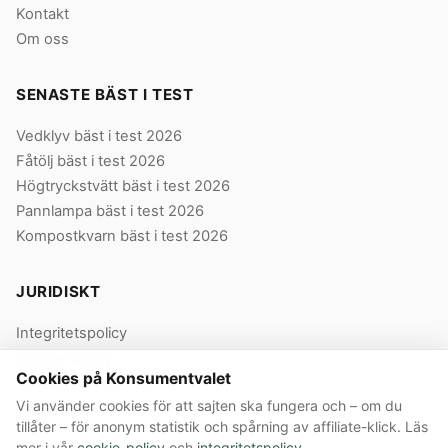
Kontakt
Om oss
SENASTE BÄST I TEST
Vedklyv bäst i test 2026
Fåtölj bäst i test 2026
Högtryckstvätt bäst i test 2026
Pannlampa bäst i test 2026
Kompostkvarn bäst i test 2026
JURIDISKT
Integritetspolicy
Cookie-policy
Cookies på Konsumentvalet
Användarvillkor
Vi använder cookies för att sajten ska fungera och – om du
Våra villkor
tillåter – för anonym statistik och spårning av affiliate-klick. Läs
mer i vår
cookie-policy
och
integritetspolicy
.