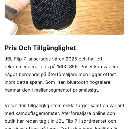
Pris Och Tillgänglighet
JBL Flip 7 lanserades våren 2025 och har ett
rekommenderat pris på 1690 SEK. Priset kan variera
något beroende på återförsäljare men ligger oftast
inom detta spann. Som liten bluetooth högtalare
hamnar den i mellansegmentet prismässigt.
Vi ser den tillgänglig i fem enkla färger samt en variant
med kamouflagemönster. Återförsäljare online och i
butik har redan tagit in JBL Flip 7 i sortimentet och
den finns oftast på lager. Trots den höga kvalitén är