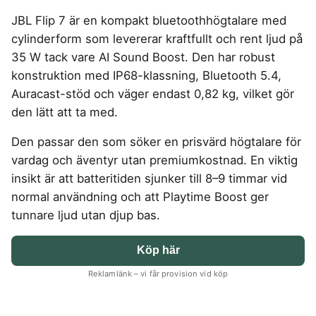
4-manna tält
Regnställ vandring
Rakapparat
Progressiva linser
Bilbarnstol
Badtunna
herr
Laddbox
FÖRSÄKRINGAR
JBL Flip 7 är en kompakt bluetoothhögtalare med
GAMING
5-manna tält
Pop-up tält
Rödljusterapi
Toriska linser
Cykelhjälm barn
Sommardäck
Vandringsskor
Konsumentvägledning
Hundförsäkring
cylinderform som levererar kraftfullt och rent ljud på
Skäggtrimmer
Gaming Dator
Trådlösa Gaming Hörlurar
6-manna tält
Taktält
GPS Klocka barn
HUSHÅLLSAPPARATER
KÖK
dam
Kattförsäkring
35 W tack vare AI Sound Boost. Den har robust
Gaming Headset
VR Headset
Abborrespö
Tält
Robotdammsugare
Airfryer
Kockkniv
ACCESSOARER
konstruktion med IP68-klassning, Bluetooth 5.4,
UTELEK & AKTIVITETER
Gaming hörlursställ
Skaftdammsugare
Familjetält
Tält budget
Brödrost
Köksassistent
MEDIA & TELEKOM
Auracast-stöd och väger endast 0,82 kg, vilket gör
Solglasögon
Berg studsmatta
Steamer
Gaming Laptop
Jaktkängor
Vandringsbyxor
Dubbel
Liten airfryer
Bredband
den lätt att ta med.
Gungställning
Strykjärn
herr
Airfryer
Gaming router
Campingbord
Mobilabonnemang
Mikrovågsugn
KOSTTILLSKOTT
Lekstuga
Vandringskängor
Elektrisk
Mobilt bredband
Den passar den som söker en prisvärd högtalare för
Gaming Skärm
Pizzaugn
Liten studsmatta
Ashwagandha
NAD
dam
Pizzaugn
TV Abonnemang
vardag och äventyr utan premiumkostnad. En viktig
Gasol
Gaming Tangentbord
Nedgrävd studsmatta
Berberine
NMN
Elvisp
insikt är att batteritiden sjunker till 8–9 timmar vid
Skärbräda
Gamingbord
Oval studsmatta
SPORT
C vitamin
Omega 3
Gjutjärnsgryta
normal användning och att Playtime Boost ger
Rektangulär studsmatta
Smashjärn
Gamingmus
Driver
Kollagen
Probiotika
Glassmaskin
Stor studsmatta
tunnare ljud utan djup bas.
Stekbord
Gamingstol
Golfklocka
Kosttillskott klimakteriet
Proteinpulver
Studsmatta
Kaffebryggare
Golfset
Stekpanna
Kreatin
Shilajit
Köp här
Kaffemaskin
LJUD & BILD
Träningsklocka dam
Lions mane
Testosteron tillskott
Träningsklocka herr
Knivslip
75 Tum TV
Trådlösa hörlurar
Reklamlänk – vi får provision vid köp
Magnesium
Bluetooth högtalare
TV 50 tum
LIVSMEDEL
SOVRUM
VITVAROR
Magnesium zink
Boombox
TV 55 tum