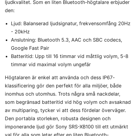
ljudkvalitet. Som en liten Bluetooth-högtalare erbjuder
den:
Ljud: Balanserad ljudsignatur, frekvensomfång 20Hz
- 20kHz
Anslutning: Bluetooth 5.3, AAC och SBC codecs,
Google Fast Pair
Batteritid: Upp till 16 timmar vid måttlig volym, 5-8
timmar vid maximal volym ungefär
Högtalaren är enkel att använda och dess IP67-
klassificering gör den perfekt för alla miljöer, både
inomhus och utomhus. Trots några små nackdelar,
som begränsad batteritid vid hög volym och avsaknad
av multiparing, tycker vi att dess fördelar överväger.
Den portabla storleken, robusta designen och
imponerande ljud gör Sony SRS-XB100 till ett utmärkt
val för alla som letar efter en liten Bluetooth-