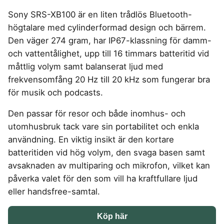
4-manna tält
Regnställ
Rakapparat
Progressiva linser
Bilbarnstol
Badtunna
Kompostkvarn
herr
Vattenrenare
Laddbox
FÖRSÄKRINGAR
vandring
Sony SRS-XB100 är en liten trådlös Bluetooth-
GAMING
5-manna tält
Rödljusterapi
Toriska linser
vandring
Cykelhjälm barn
Sommardäck
Vandringsskor
Konsumentvägledning
Hundförsäkring
högtalare med cylinderformad design och bärrem.
Pop-up tält
Skäggtrimmer
Gaming Dator
Trådlösa Gaming Hörlurar
6-manna tält
GPS Klocka barn
HUSHÅLLSAPPARATER
KÖK
dam
Kattförsäkring
Den väger 274 gram, har IP67-klassning för damm-
Taktält
Gaming Headset
VR Headset
Abborrespö
Campingkudde
Robotdammsugare
Airfryer
Kockkniv
ACCESSOARER
och vattentålighet, upp till 16 timmars batteritid vid
Tält
UTELEK & AKTIVITETER
Gaming hörlursställ
Skaftdammsugare
Familjetält
Flugspö
Brödrost
Köksassistent
MEDIA & TELEKOM
måttlig volym samt balanserat ljud med
Solglasögon
Tält budget
Berg studsmatta
Steamer
Gaming Laptop
Jaktkängor
Luftmadrass
Dubbel Airfryer
Liten airfryer
Bredband
frekvensomfång 20 Hz till 20 kHz som fungerar bra
Gungställning
Strykjärn
Vandringsbyxor
tält
Gaming router
Campingbord
Mobilabonnemang
Elektrisk
Mikrovågsugn
KOSTTILLSKOTT
för musik och podcasts.
herr
Lekstuga
Pannlampa
Pizzaugn
Mobilt bredband
Gaming Skärm
Pizzaugn Gasol
Liten studsmatta
Ashwagandha
MSM
Vandringskängor
TV Abonnemang
Den passar för resor och både inomhus- och
Stavar
Elvisp
Gaming Tangentbord
Nedgrävd studsmatta
dam
Skärbräda
Berberine
NAD
vandring
utomhusbruk tack vare sin portabilitet och enkla
Gjutjärnsgryta
Gamingbord
Oval studsmatta
Smashjärn
C vitamin
NMN
Vandringsbyxor
användning. En viktig insikt är den kortare
Rektangulär studsmatta
Glassmaskin
Gamingmus
Stekbord
dam
Elektrolyter
Omega 3
Stor studsmatta
batteritiden vid hög volym, den svaga basen samt
Kaffebryggare
Gamingstol
Stekpanna
Kollagen
Probiotika
Studsmatta
avsaknaden av multiparing och mikrofon, vilket kan
Kaffemaskin
SPORT
Kosttillskott klimakteriet
Proteinpulver
påverka valet för den som vill ha kraftfullare ljud
LJUD & BILD
Knivslip
Driver
Kreatin
Shilajit
eller handsfree-samtal.
75 Tum TV
Trådlösa hörlurar
Golfklocka
Lions mane
Testosteron tillskott
SOVRUM
VITVAROR
SÄKERHET &
Bluetooth högtalare
TV 50 tum
Golfset
ÖVERVAKNING
Köp här
Magnesium
Träningsklocka dam
Dubbelsäng
Diskmaskin
Boombox
TV 55 tum