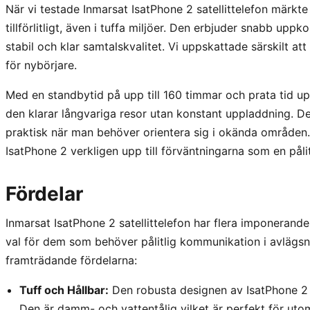
När vi testade Inmarsat IsatPhone 2 satellittelefon märkte
tillförlitligt, även i tuffa miljöer. Den erbjuder snabb uppk
stabil och klar samtalskvalitet. Vi uppskattade särskilt at
för nybörjare.
Med en standbytid på upp till 160 timmar och prata tid upp
den klarar långvariga resor utan konstant uppladdning. D
praktisk när man behöver orientera sig i okända områden
IsatPhone 2 verkligen upp till förväntningarna som en pålitl
Fördelar
Inmarsat IsatPhone 2 satellittelefon har flera imponerande 
val för dem som behöver pålitlig kommunikation i avlägs
framträdande fördelarna:
Tuff och Hållbar:
Den robusta designen av IsatPhone 2 ä
Den är damm- och vattentålig vilket är perfekt för uto