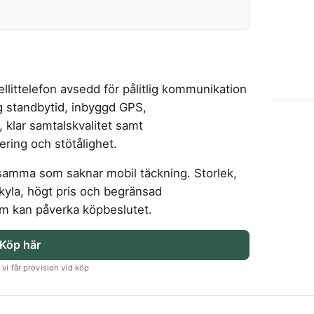
llittelefon avsedd för pålitlig kommunikation
g standbytid, inbyggd GPS,
klar samtalskvalitet samt
ring och stötålighet.
samma som saknar mobil täckning. Storlek,
 kyla, högt pris och begränsad
om kan påverka köpbeslutet.
Köp här
vi får provision vid köp