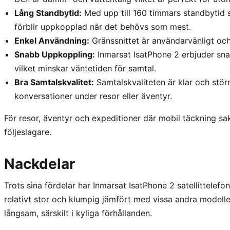
Lång Standbytid:
Med upp till 160 timmars standbytid sä
förblir uppkopplad när det behövs som mest.
Enkel Användning:
Gränssnittet är användarvänligt och 
Snabb Uppkoppling:
Inmarsat IsatPhone 2 erbjuder snab
vilket minskar väntetiden för samtal.
Bra Samtalskvalitet:
Samtalskvaliteten är klar och störn
konversationer under resor eller äventyr.
För resor, äventyr och expeditioner där mobil täckning sak
följeslagare.
Nackdelar
Trots sina fördelar har Inmarsat IsatPhone 2 satellittelefo
relativt stor och klumpig jämfört med vissa andra modeller
långsam, särskilt i kyliga förhållanden.