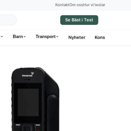
Kontakt
Om oss
Hur vi testar
Se Bäst i Test
Barn
Transport
Nyheter
Konsumentvägle