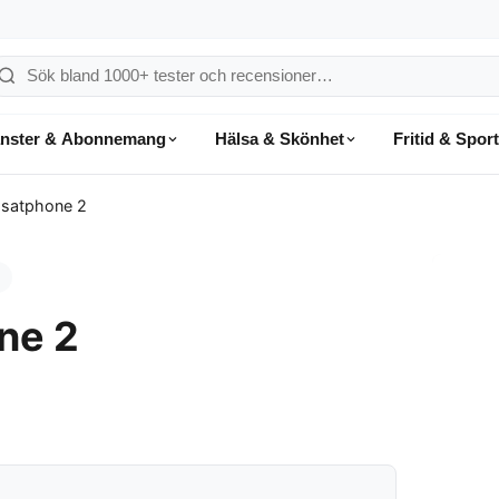
ök
å
änster & Abonnemang
Hälsa & Skönhet
Fritid & Sport
onsumentvalet
Isatphone 2
t
ne 2