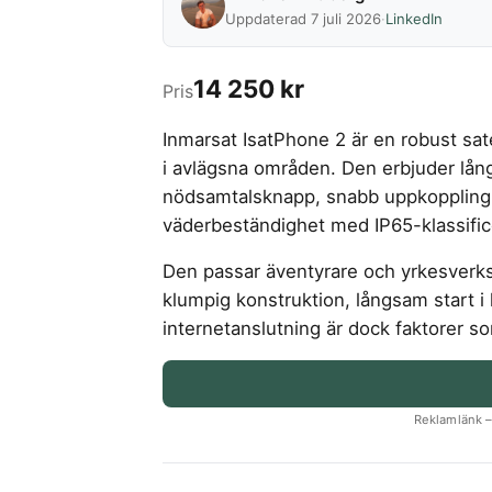
Uppdaterad 7 juli 2026
·
LinkedIn
14 250 kr
Pris
Inmarsat IsatPhone 2 är en robust sate
i avlägsna områden. Den erbjuder lån
nödsamtalsknapp, snabb uppkoppling, 
väderbeständighet med IP65-klassifice
Den passar äventyrare och yrkesverk
klumpig konstruktion, långsam start i
internetanslutning är dock faktorer s
Reklamlänk – 