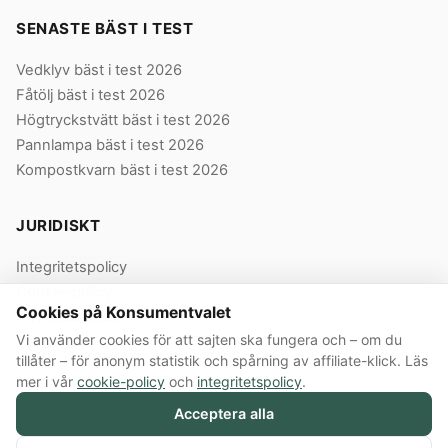
SENASTE BÄST I TEST
Vedklyv bäst i test 2026
Fåtölj bäst i test 2026
Högtryckstvätt bäst i test 2026
Pannlampa bäst i test 2026
Kompostkvarn bäst i test 2026
JURIDISKT
Integritetspolicy
Cookie-policy
Cookies på Konsumentvalet
Användarvillkor
Vi använder cookies för att sajten ska fungera och – om du
Våra villkor
tillåter – för anonym statistik och spårning av affiliate-klick. Läs
mer i vår
cookie-policy
och
integritetspolicy
.
Acceptera alla
© 2026 Konsumentvalet Sverige AB · Org.nr 559474-8914 · Bergendorffsgatan
8 E, 652 16 Karlstad