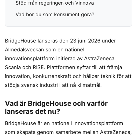
Stöd från regeringen och Vinnova
Frysta hamburgare
Dubbelsäng
Diskmaskin
MSM
In ear hörlurar
TV 65 Tum
Ergonomisk
Torktumlare
Vad bör du som konsument göra?
Liten bluetooth högtalare
TV
Kudde
Tvättmaskin
MASSAGE & VÄLBEFINNANDE
Multiroom högtalare
Utomhushögtalare
Säng
Massagepistol
bluetooth
On ear hörlurar
Massagestol
SÄKERHET &
KONTOR
KLIMAT
Wifi högtalare
BridgeHouse lanseras den 23 juni 2026 under
Partyhögtalare
ÖVERVAKNING
Ergonomisk
Luftkylare
Almedalsveckan som en nationell
Soundbar
Hemlarm
Kontorsstol
Luftrenare
innovationsplattform initierad av AstraZeneca,
Subwoofer
Övervakningssystem
Ergonomisk
Luftvärmepump
Scania och RISE. Plattformen syftar till att främja
Ståmatta
MOBIL & TILLBEHÖR
Höj och
innovation, konkurrenskraft och hållbar teknik för att
sänkbart
Mobiltelefon
stödja svensk industri i att nå klimatmål.
skrivbord
Satellittelefon
Vad är BridgeHouse och varför
lanseras det nu?
BridgeHouse är en nationell innovationsplattform
som skapats genom samarbete mellan AstraZeneca,