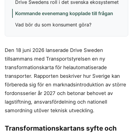
Drive Swedens roll i det svenska ekosystemet
Frysta hamburgare
Dubbelsäng
Diskmaskin
MSM
In ear hörlurar
TV 65 Tum
Ergonomisk
Torktumlare
Kommande evenemang kopplade till frågan
Liten bluetooth högtalare
TV
Kudde
Tvättmaskin
MASSAGE & VÄLBEFINNANDE
Multiroom högtalare
Utomhushögtalare
Säng
Vad bör du som konsument göra?
Massagepistol
bluetooth
On ear hörlurar
Massagestol
SÄKERHET &
KONTOR
KLIMAT
Wifi högtalare
Partyhögtalare
ÖVERVAKNING
Ergonomisk
Luftkylare
Soundbar
Den 18 juni 2026 lanserade Drive Sweden
Hemlarm
Kontorsstol
Luftrenare
Subwoofer
tillsammans med Transportstyrelsen en ny
Övervakningssystem
Ergonomisk
Luftvärmepump
Ståmatta
transformationskarta för helautomatiserade
MOBIL & TILLBEHÖR
Höj och
transporter. Rapporten beskriver hur Sverige kan
sänkbart
Mobiltelefon
skrivbord
förbereda sig för en marknadsintroduktion av större
Satellittelefon
fordonsserier år 2027 och betonar behovet av
lagstiftning, ansvarsfördelning och nationell
samordning utöver teknisk utveckling.
Transformationskartans syfte och