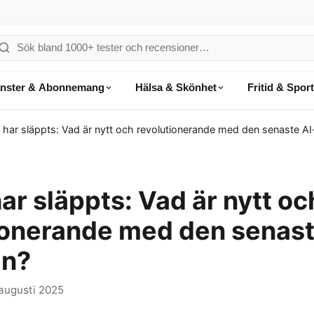
ök
å
änster & Abonnemang
Hälsa & Skönhet
Fritid & Sport
onsumentvalet
har släppts: Vad är nytt och revolutionerande med den senaste A
ar släppts: Vad är nytt oc
ionerande med den senast
en?
augusti 2025