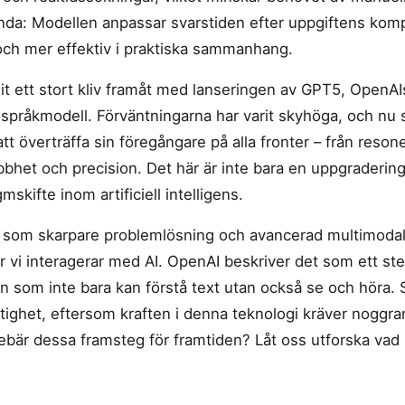
nda: Modellen anpassar svarstiden efter uppgiftens kompl
ch mer effektiv i praktiska sammanhang.
git ett stort kliv framåt med lanseringen av GPT5, OpenA
pråkmodell. Förväntningarna har varit skyhöga, och nu st
att överträffa sin föregångare på alla fronter – från res
nabbhet och precision. Det här är inte bara en uppgradering
mskifte inom artificiell intelligens.
r som skarpare problemlösning och avancerad multimodal
 vi interagerar med AI. OpenAI beskriver det som ett st
n som inte bara kan förstå text utan också se och höra.
siktighet, eftersom kraften i denna teknologi kräver noggr
ebär dessa framsteg för framtiden? Låt oss utforska vad