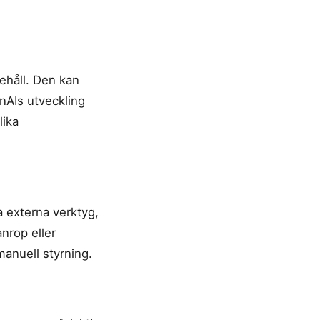
ehåll. Den kan
nAIs utveckling
lika
a externa verktyg,
nrop eller
anuell styrning.