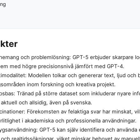
ing
kter
onemang och problemlösning: GPT-5 erbjuder skarpare lo
lem med högre precisionsnivå jämfört med GPT-4.
modalitet: Modellen tolkar och genererar text, ljud och bi
gsområden inom forskning och kreativa projekt.
sbas: Tränad på större dataset som inkluderar nyare info
ktuell och allsidig, även på svenska.
inationer: Förekomsten av felaktiga svar har minskat, vil
örlitlighet i akademiska och professionella användningar.
gsanvändning: GPT-5 kan själv identifiera och använda 
och realtidssökningar, vilket minskar behovet av manuell