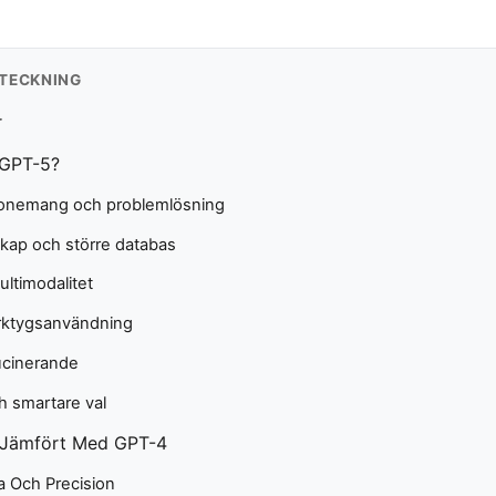
TECKNING
r
 GPT-5?
esonemang och problemlösning
kap och större databas
ultimodalitet
rktygsanvändning
lucinerande
h smartare val
r Jämfört Med GPT-4
 Och Precision