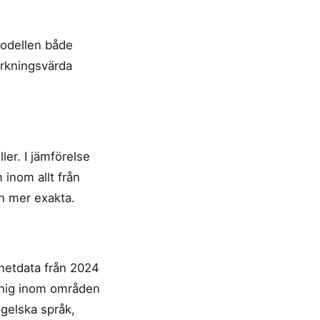
odellen både
ärkningsvärda
er. I jämförelse
inom allt från
ch mer exakta.
rnetdata från 2024
unnig inom områden
gelska språk,