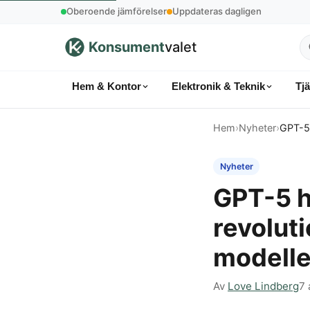
Oberoende jämförelser
Uppdateras dagligen
Konsument
valet
S
p
Hem & Kontor
Elektronik & Teknik
Tj
k
Hem
›
Nyheter
›
GPT-5 
Nyheter
GPT-5 h
revolut
modell
Av
Love Lindberg
7 