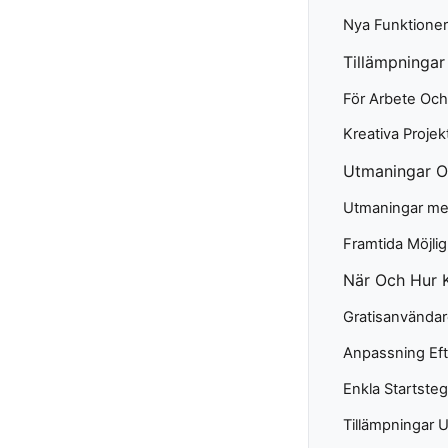
Nya Funktione
Tillämpninga
För Arbete Och
Kreativa Projek
Utmaningar O
Utmaningar m
Framtida Möjli
När Och Hur 
Gratisanvändar
Anpassning Ef
Enkla Startsteg
Tillämpningar U