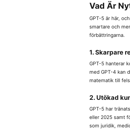
Vad Är Ny
GPT-5 är här, oc
smartare och mer
förbättringarna.
1. Skarpare 
GPT-5 hanterar ko
med GPT-4 kan den
matematik till fe
2. Utökad ku
GPT-5 har tränats
eller 2025 samt f
som juridik, med