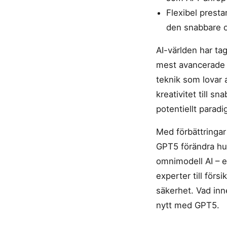
Flexibel presta
den snabbare o
AI-världen har ta
mest avancerade s
teknik som lovar 
kreativitet till s
potentiellt paradig
Med förbättringa
GPT5 förändra hur
omnimodell AI – e
experter till för
säkerhet. Vad inn
nytt med GPT5.