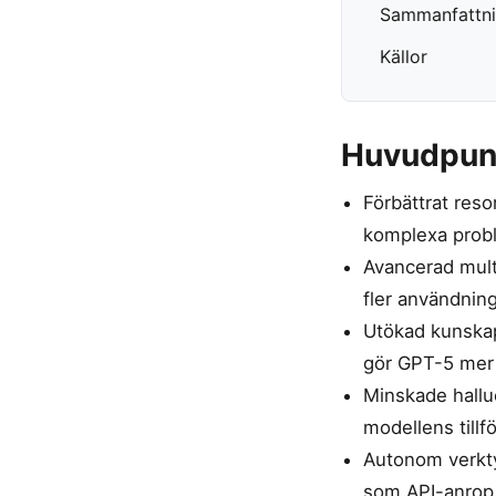
Sammanfattn
Källor
Huvudpun
Förbättrat res
komplexa prob
Avancerad multi
fler användnin
Utökad kunskap
gör GPT-5 mer a
Minskade halluc
modellens tillf
Autonom verkty
som API-anrop 