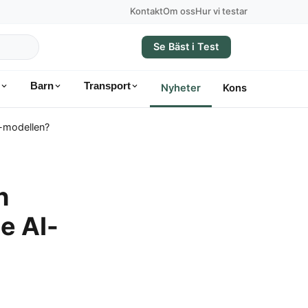
Kontakt
Om oss
Hur vi testar
Se Bäst i Test
Barn
Transport
Nyheter
Konsumentvägle
I-modellen?
h
e AI-