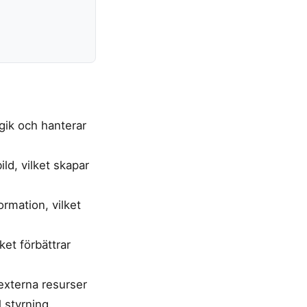
gik och hanterar
ld, vilket skapar
rmation, vilket
ket förbättrar
externa resurser
 styrning.