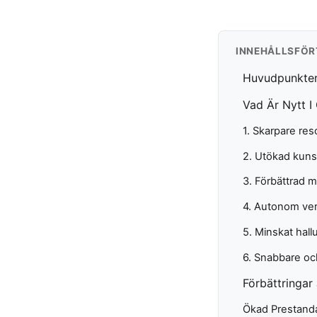
INNEHÅLLSFÖR
Huvudpunkte
Vad Är Nytt I
1. Skarpare r
2. Utökad kuns
3. Förbättrad m
4. Autonom ve
5. Minskat hal
6. Snabbare oc
Förbättringa
Ökad Prestanda