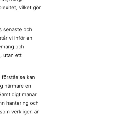
exitet, vilket gör
Is senaste och
år vi inför en
onemang och
, utan ett
 förståelse kan
eg närmare en
 Samtidigt manar
ann hantering och
 som verkligen är