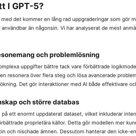
tt I GPT-5?
h med det kommer en lång rad uppgraderingar som gör m
 användbar än någonsin. Vi har analyserat de mest anm
resonemang och problemlösning
mplexa uppgifter bättre tack vare förbättrade logikmodell
 resonera över flera steg och lösa avancerade problem 
lsökning. Det gör interaktioner med AI både effektivare o
nskap och större databas
 på ett enormt uppdaterat dataset, vilket inkluderar inte
örbättrade proprietära källor. Detta gör modellen mer k
icin och nischade ämnen. Dessutom hanterar den icke-en