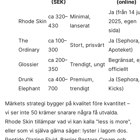
(SEK)
(online)
Ja (från 14 ju
ca 320–
Minimal,
Rhode Skin
2025, egen
430
lanserat
sida)
The
ca 100–
Ja (Sephora,
Stort, prisvärt
Ordinary
300
Apoteket)
ca 200–
Begränsat, e
Glossier
Trendigt, ungt
350
officiellt
Drunk
ca 400–
Premium,
Ja (Sephora,
Elephant
700
trendigt
Kicks)
Märkets strategi bygger på kvalitet före kvantitet –
vi ser inte 50 krämer snarare några få utvalda.
Rhode Skin tillämpar vad vi kan kalla "less is more",
eller som vi själva gärna säger: lyster i lagom dos.
Peptide Glazing Fluid, Barrier Restore Cream och