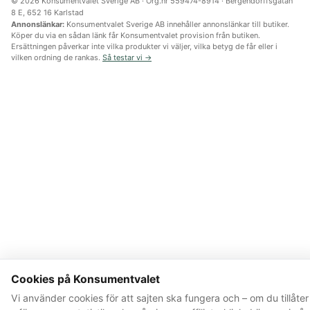
© 2026 Konsumentvalet Sverige AB · Org.nr 559474-8914 · Bergendorffsgatan
8 E, 652 16 Karlstad
Annonslänkar:
Konsumentvalet Sverige AB innehåller annonslänkar till butiker.
Köper du via en sådan länk får Konsumentvalet provision från butiken.
Ersättningen påverkar inte vilka produkter vi väljer, vilka betyg de får eller i
vilken ordning de rankas.
Så testar vi →
Cookies på Konsumentvalet
Vi använder cookies för att sajten ska fungera och – om du tillåter