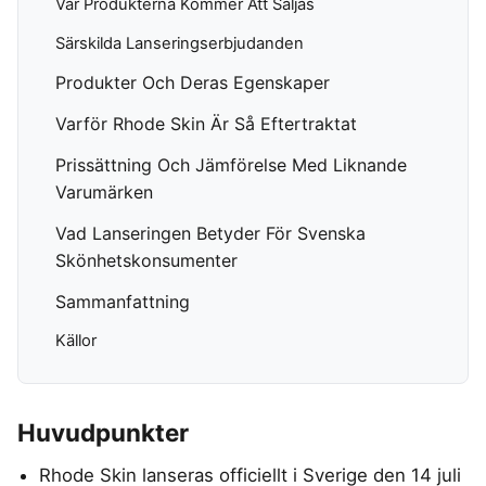
Var Produkterna Kommer Att Säljas
Hemlarm
Träningsklocka herr
Magnesium zink
Ergonomisk Kudde
Torktumlare
In ear hörlurar
TV 65 Tum
Övervakningssyst
Särskilda Lanseringserbjudanden
Säng
Tvättmaskin
Liten bluetooth högtalare
TV
MASSAGE & VÄLBEFINNANDE
Enkelsäng
Produkter Och Deras Egenskaper
Multiroom högtalare
Utomhushögtalare
Fåtölj
Massagepistol
bluetooth
On ear hörlurar
Varför Rhode Skin Är Så Eftertraktat
Massagestol
Wifi högtalare
Partyhögtalare
Prissättning Och Jämförelse Med Liknande
Soundbar
KLIMAT
Varumärken
Subwoofer
Luftkylare
Vad Lanseringen Betyder För Svenska
Luftrenare
Skönhetskonsumenter
MOBIL & TILLBEHÖR
Luftvärmepump
Mobiltelefon
Sammanfattning
Satellittelefon
Källor
Huvudpunkter
Rhode Skin lanseras officiellt i Sverige den 14 juli