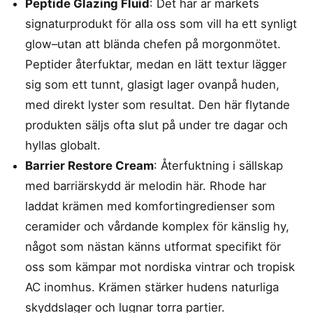
Peptide Glazing Fluid
: Det här är märkets
signaturprodukt för alla oss som vill ha ett synligt
glow–utan att blända chefen på morgonmötet.
Peptider återfuktar, medan en lätt textur lägger
sig som ett tunnt, glasigt lager ovanpå huden,
med direkt lyster som resultat. Den här flytande
produkten säljs ofta slut på under tre dagar och
hyllas globalt.
Barrier Restore Cream
: Återfuktning i sällskap
med barriärskydd är melodin här. Rhode har
laddat krämen med komfortingredienser som
ceramider och vårdande komplex för känslig hy,
något som nästan känns utformat specifikt för
oss som kämpar mot nordiska vintrar och tropisk
AC inomhus. Krämen stärker hudens naturliga
skyddslager och lugnar torra partier.