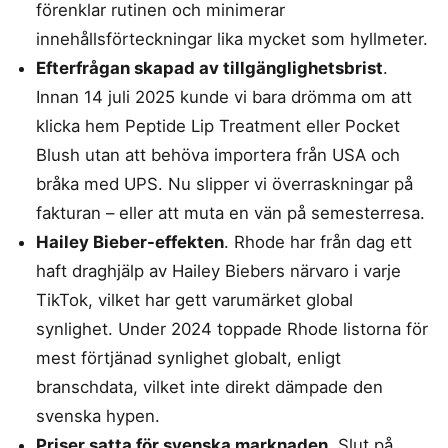
förenklar rutinen och minimerar
innehållsförteckningar lika mycket som hyllmeter.
Efterfrågan skapad av tillgänglighetsbrist
.
Innan 14 juli 2025 kunde vi bara drömma om att
klicka hem Peptide Lip Treatment eller Pocket
Blush utan att behöva importera från USA och
bråka med UPS. Nu slipper vi överraskningar på
fakturan – eller att muta en vän på semesterresa.
Hailey Bieber-effekten
. Rhode har från dag ett
haft draghjälp av Hailey Biebers närvaro i varje
TikTok, vilket har gett varumärket global
synlighet. Under 2024 toppade Rhode listorna för
mest förtjänad synlighet globalt, enligt
branschdata, vilket inte direkt dämpade den
svenska hypen.
Priser satta för svenska marknaden
. Slut på