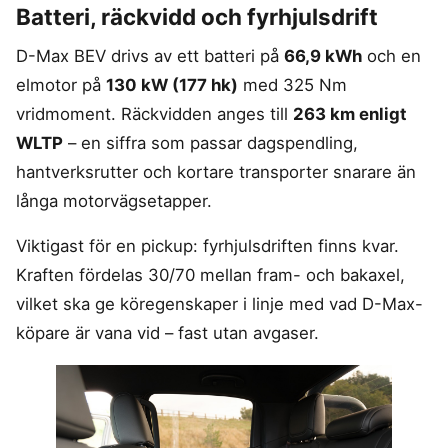
Batteri, räckvidd och fyrhjulsdrift
D-Max BEV drivs av ett batteri på
66,9 kWh
och en
elmotor på
130 kW (177 hk)
med 325 Nm
vridmoment. Räckvidden anges till
263 km enligt
WLTP
– en siffra som passar dagspendling,
hantverksrutter och kortare transporter snarare än
långa motorvägsetapper.
Viktigast för en pickup: fyrhjulsdriften finns kvar.
Kraften fördelas 30/70 mellan fram- och bakaxel,
vilket ska ge köregenskaper i linje med vad D-Max-
köpare är vana vid – fast utan avgaser.