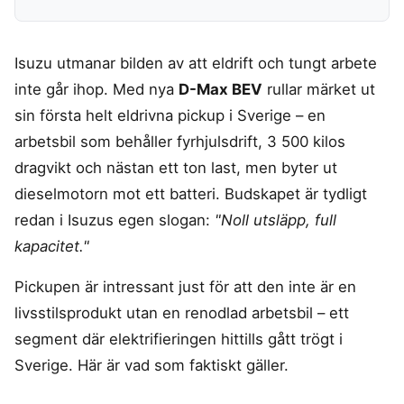
Frysta hamburgare
Dubbelsäng
Diskmaskin
MSM
In ear hörlurar
TV 65 Tum
Ergonomisk
Torktumlare
Liten bluetooth högtalare
TV
Kudde
Tvättmaskin
MASSAGE & VÄLBEFINNANDE
Isuzu utmanar bilden av att eldrift och tungt arbete
Multiroom högtalare
Utomhushögtalare
Säng
Massagepistol
inte går ihop. Med nya
D-Max BEV
rullar märket ut
bluetooth
On ear hörlurar
Massagestol
sin första helt eldrivna pickup i Sverige – en
SÄKERHET &
KONTOR
KLIMAT
Wifi högtalare
Partyhögtalare
ÖVERVAKNING
arbetsbil som behåller fyrhjulsdrift, 3 500 kilos
Ergonomisk
Luftkylare
Soundbar
Hemlarm
Kontorsstol
Luftrenare
dragvikt och nästan ett ton last, men byter ut
Subwoofer
Övervakningssystem
Ergonomisk
Luftvärmepump
dieselmotorn mot ett batteri. Budskapet är tydligt
Ståmatta
MOBIL & TILLBEHÖR
redan i Isuzus egen slogan:
"Noll utsläpp, full
Höj och
sänkbart
Mobiltelefon
kapacitet."
skrivbord
Satellittelefon
Pickupen är intressant just för att den inte är en
livsstilsprodukt utan en renodlad arbetsbil – ett
segment där elektrifieringen hittills gått trögt i
Sverige. Här är vad som faktiskt gäller.