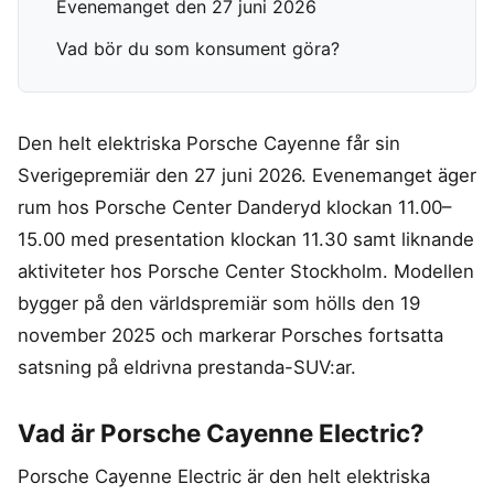
Evenemanget den 27 juni 2026
Hemlarm
Träningsklocka herr
Magnesium zink
Ergonomisk Kudde
Torktumlare
In ear hörlurar
TV 65 Tum
Övervakningssyst
Säng
Tvättmaskin
Vad bör du som konsument göra?
Liten bluetooth högtalare
TV
MASSAGE & VÄLBEFINNANDE
Enkelsäng
Multiroom högtalare
Utomhushögtalare
Fåtölj
Massagepistol
bluetooth
On ear hörlurar
Massagestol
Wifi högtalare
Den helt elektriska Porsche Cayenne får sin
Partyhögtalare
Sverigepremiär den 27 juni 2026. Evenemanget äger
Soundbar
KLIMAT
rum hos Porsche Center Danderyd klockan 11.00–
Subwoofer
Luftkylare
15.00 med presentation klockan 11.30 samt liknande
Luftrenare
MOBIL & TILLBEHÖR
Luftvärmepump
aktiviteter hos Porsche Center Stockholm. Modellen
Mobiltelefon
bygger på den världspremiär som hölls den 19
Satellittelefon
november 2025 och markerar Porsches fortsatta
satsning på eldrivna prestanda-SUV:ar.
Vad är Porsche Cayenne Electric?
Porsche Cayenne Electric är den helt elektriska