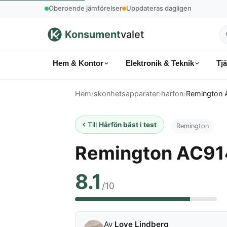
Oberoende jämförelser
Uppdateras dagligen
Konsument
valet
S
p
Hem & Kontor
Elektronik & Teknik
Tj
k
Hem
›
skonhetsapparater
›
harfon
›
Remington 
Till
Hårfön bäst i test
Remington
Remington AC91
8.1
/10
Av
Love Lindberg