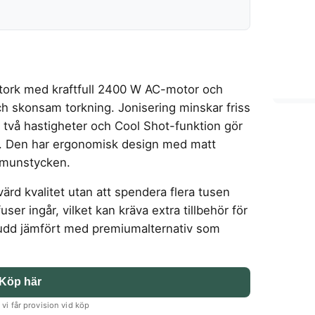
ork med kraftfull 2400 W AC-motor och
 skonsam torkning. Jonisering minskar friss
 två hastigheter och Cool Shot-funktion gör
r. Den har ergonomisk design med matt
 munstycken.
rd kvalitet utan att spendera flera tusen
fuser ingår, vilket kan kräva extra tillbehör för
ljudd jämfört med premiumalternativ som
Köp här
vi får provision vid köp