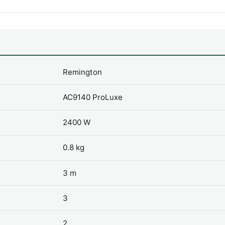
Remington
AC9140 ProLuxe
2400 W
0.8 kg
3 m
3
2