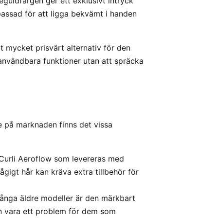
guldfärgen ger ett exklusivt intryck
passad för att ligga bekvämt i handen
 mycket prisvärt alternativ för den
nvändbara funktioner utan att spräcka
 på marknaden finns det vissa
er Curli Aeroflow som levereras med
 vågigt hår kan kräva extra tillbehör för
 många äldre modeller är den märkbart
n vara ett problem för dem som