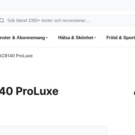
ök
å
änster & Abonnemang
Hälsa & Skönhet
Fritid & Sport
onsumentvalet
AC9140 ProLuxe
40 ProLuxe