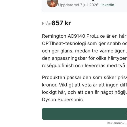
Uppdaterad 7 juli 2026
·
LinkedIn
657 kr
Från
Remington AC9140 ProLuxe är en hårt
OPTIheat-teknologi som ger snabb och
och ger glans, medan tre värmelägen,
den anpassningsbar för olika hårtype
roséguldfinish och levereras med två
Produkten passar den som söker prisvä
kronor. Viktigt att veta är att ingen dif
lockigt hår, och att den är något hög
Dyson Supersonic.
Reklamlänk – 