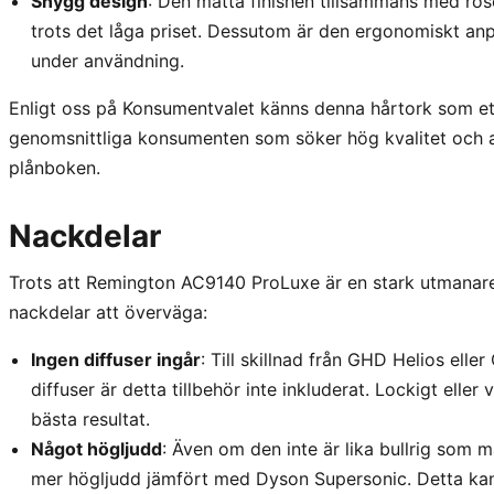
Snygg design
: Den matta finishen tillsammans med rosé
trots det låga priset. Dessutom är den ergonomiskt an
under användning.
Enligt oss på Konsumentvalet känns denna hårtork som ett
genomsnittliga konsumenten som söker hög kvalitet och a
plånboken.
Nackdelar
Trots att Remington AC9140 ProLuxe är en stark utmanare
nackdelar att överväga:
Ingen diffuser ingår
: Till skillnad från GHD Helios ell
diffuser är detta tillbehör inte inkluderat. Lockigt eller
bästa resultat.
Något högljudd
: Även om den inte är lika bullrig som
mer högljudd jämfört med Dyson Supersonic. Detta ka