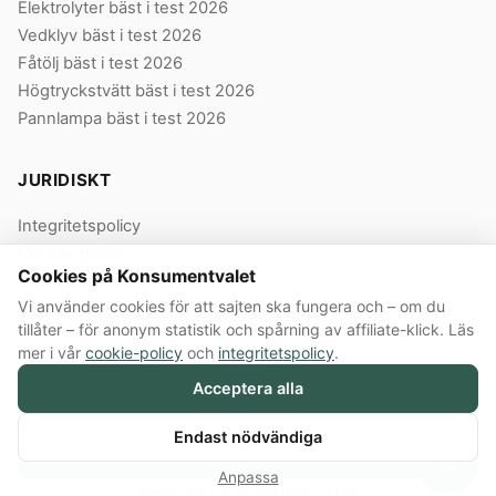
Elektrolyter bäst i test 2026
Vedklyv bäst i test 2026
Fåtölj bäst i test 2026
Högtryckstvätt bäst i test 2026
Pannlampa bäst i test 2026
JURIDISKT
Integritetspolicy
Cookie-policy
Cookies på Konsumentvalet
Användarvillkor
Vi använder cookies för att sajten ska fungera och – om du
Våra villkor
tillåter – för anonym statistik och spårning av affiliate-klick. Läs
mer i vår
cookie-policy
och
integritetspolicy
.
Acceptera alla
© 2026 Konsumentvalet Sverige AB · Org.nr 559474-8914 · Bergendorffsgatan
8 E, 652 16 Karlstad
Annonslänkar:
Konsumentvalet Sverige AB innehåller annonslänkar till butiker.
Endast nödvändiga
Köper du via en sådan länk får Konsumentvalet provision från butiken.
Köp här
💬
Ersättningen påverkar inte vilka produkter vi väljer, vilka betyg de får eller i
Anpassa
vilken ordning de rankas.
Så testar vi →
Reklamlänk – vi får provision vid köp