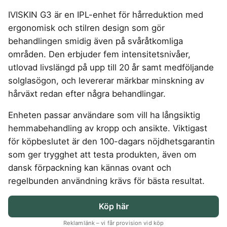
4-manna tält
Regnställ
Rakapparat
Progressiva linser
Bilbarnstol
Badtunna
Kompostkvarn
herr
Vattenrenare
Laddbox
FÖRSÄKRINGAR
vandring
IVISKIN G3 är en IPL-enhet för hårreduktion med
GAMING
5-manna tält
Rödljusterapi
Toriska linser
vandring
Cykelhjälm barn
Sommardäck
Vandringsskor
Konsumentvägledning
Hundförsäkring
ergonomisk och stilren design som gör
Pop-up tält
Skäggtrimmer
Gaming Dator
Trådlösa Gaming Hörlurar
6-manna tält
GPS Klocka barn
HUSHÅLLSAPPARATER
KÖK
dam
Kattförsäkring
behandlingen smidig även på svåråtkomliga
Taktält
Gaming Headset
VR Headset
Abborrespö
Campingkudde
Robotdammsugare
Airfryer
Kockkniv
ACCESSOARER
områden. Den erbjuder fem intensitetsnivåer,
Tält
UTELEK & AKTIVITETER
Gaming hörlursställ
Skaftdammsugare
Familjetält
Flugspö
Brödrost
Köksassistent
MEDIA & TELEKOM
utlovad livslängd på upp till 20 år samt medföljande
Solglasögon
Tält budget
Berg studsmatta
Steamer
Gaming Laptop
Jaktkängor
Luftmadrass
Dubbel Airfryer
Liten airfryer
Bredband
solglasögon, och levererar märkbar minskning av
Gungställning
Strykjärn
Vandringsbyxor
tält
Gaming router
Campingbord
Mobilabonnemang
Elektrisk
Mikrovågsugn
KOSTTILLSKOTT
hårväxt redan efter några behandlingar.
herr
Lekstuga
Pannlampa
Pizzaugn
Mobilt bredband
Gaming Skärm
Pizzaugn Gasol
Liten studsmatta
Ashwagandha
MSM
Vandringskängor
TV Abonnemang
Enheten passar användare som vill ha långsiktig
Stavar
Elvisp
Gaming Tangentbord
Nedgrävd studsmatta
dam
Skärbräda
Berberine
NAD
vandring
hemmabehandling av kropp och ansikte. Viktigast
Gjutjärnsgryta
Gamingbord
Oval studsmatta
Smashjärn
C vitamin
NMN
Vandringsbyxor
för köpbeslutet är den 100-dagars nöjdhetsgarantin
Rektangulär studsmatta
Glassmaskin
Gamingmus
Stekbord
dam
Elektrolyter
Omega 3
Stor studsmatta
som ger trygghet att testa produkten, även om
Kaffebryggare
Gamingstol
Stekpanna
Kollagen
Probiotika
Studsmatta
dansk förpackning kan kännas ovant och
Kaffemaskin
SPORT
Kosttillskott klimakteriet
Proteinpulver
regelbunden användning krävs för bästa resultat.
LJUD & BILD
Knivslip
Driver
Kreatin
Shilajit
75 Tum TV
Trådlösa hörlurar
Golfklocka
Köp här
Lions mane
Testosteron tillskott
SOVRUM
VITVAROR
SÄKERHET &
Bluetooth högtalare
TV 50 tum
Golfset
ÖVERVAKNING
Magnesium
Träningsklocka dam
Reklamlänk – vi får provision vid köp
Dubbelsäng
Diskmaskin
Boombox
TV 55 tum