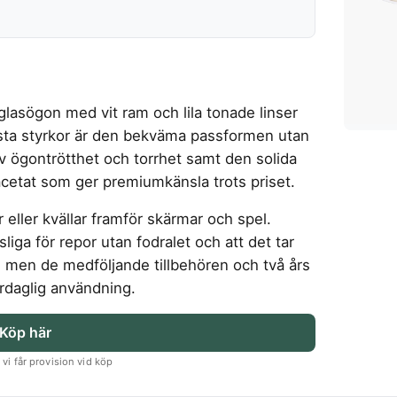
 glasögon med vit ram och lila tonade linser
sta styrkor är den bekväma passformen utan
v ögontrötthet och torrhet samt den solida
 acetat som ger premiumkänsla trots priset.
eller kvällar framför skärmar och spel.
nsliga för repor utan fodralet och att det tar
n, men de medföljande tillbehören och två års
vardaglig användning.
Köp här
vi får provision vid köp