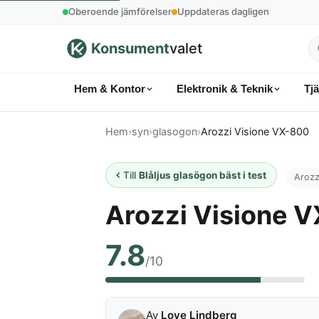
Oberoende jämförelser
Uppdateras dagligen
Konsument
valet
S
p
Hem & Kontor
Elektronik & Teknik
Tj
k
Hem
›
syn
›
glasogon
›
Arozzi Visione VX-800
Till
Blåljus glasögon bäst i test
Arozz
Arozzi Visione 
7.8
/10
Av
Love Lindberg