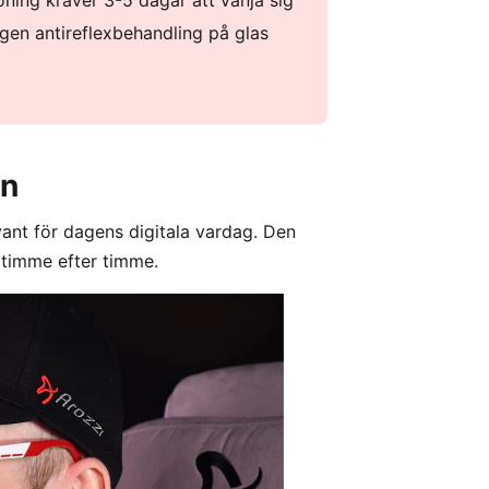
oning kräver 3-5 dagar att vänja sig
ngen antireflexbehandling på glas
on
ant för dagens digitala vardag. Den
g timme efter timme.