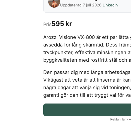
Uppdaterad 7 juli 2026
·
LinkedIn
595 kr
Pris
Arozzi Visione VX-800 är ett par lätta
avsedda för lång skärmtid. Dess främ
tryckpunkter, effektiva minskningen a
byggkvaliteten med rostfritt stål och
Den passar dig med långa arbetsdagar 
Viktigast att veta är att linserna är kä
några dagar att vänja sig vid toninge
garanti gör den till ett tryggt val för 
Reklamlänk – 