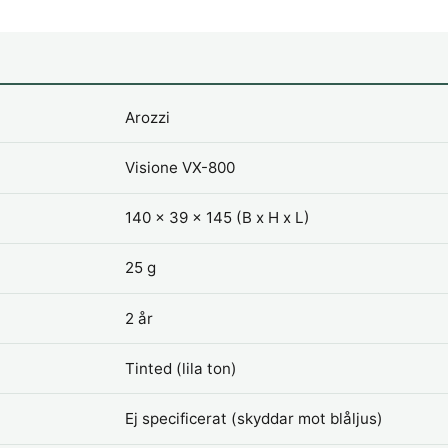
Arozzi
Visione VX-800
140 x 39 x 145 (B x H x L)
25 g
2 år
Tinted (lila ton)
Ej specificerat (skyddar mot blåljus)