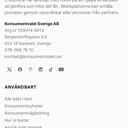
Credora är vår lånesajt med fokus på att hjälpa användare
att jämföra och hitta rätt lån. Webbplatserna kan erhålla
provision genom vissa länkar eller annonser från partners.
Konsumentvalet Sverige AB
Org.nr 559474-8914
Bergendorffsgatan 8 E
652 16 Karlstad, Sverige
076-006 78 10
kontakt@konsumentvalet.se
ANVÄNDBART
Alla bäst i test
Konsumentnyheter
Konsumentvägledning
Hur vi testar
Ansök som testare