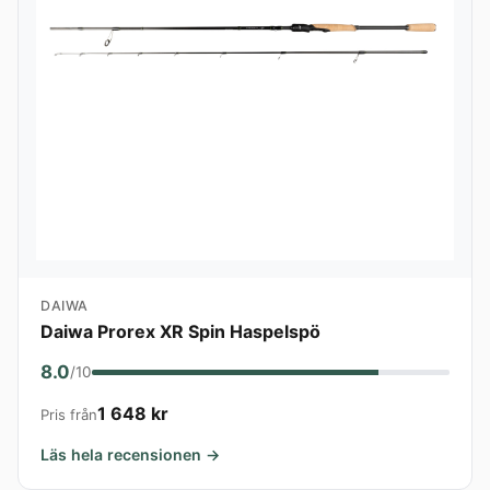
DAIWA
Daiwa Prorex XR Spin Haspelspö
8.0
/10
1 648 kr
Pris från
Läs hela recensionen →