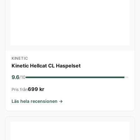
KINETIC
Kinetic Hellcat CL Haspelset
9.6
/10
699 kr
Pris från
Läs hela recensionen →