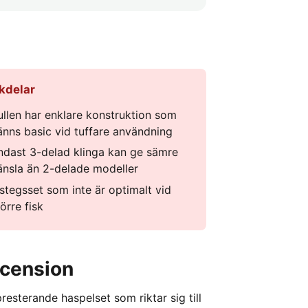
kdelar
ullen har enklare konstruktion som
änns basic vid tuffare användning
ndast 3-delad klinga kan ge sämre
änsla än 2-delade modeller
nstegsset som inte är optimalt vid
örre fisk
ecension
esterande haspelset som riktar sig till