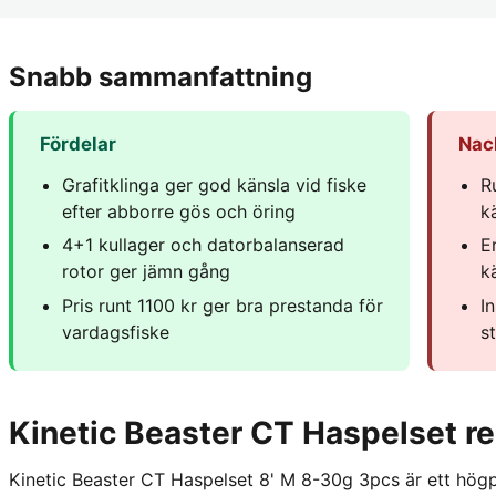
Snabb sammanfattning
Fördelar
Nac
Grafitklinga ger god känsla vid fiske
R
efter abborre gös och öring
k
4+1 kullager och datorbalanserad
E
rotor ger jämn gång
k
Pris runt 1100 kr ger bra prestanda för
I
vardagsfiske
st
Kinetic Beaster CT Haspelset r
Kinetic Beaster CT Haspelset 8' M 8-30g 3pcs är ett högpr