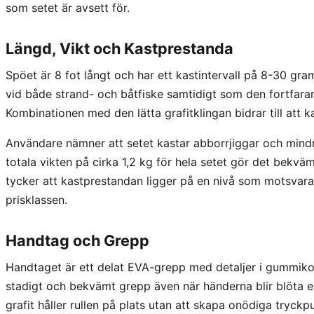
som setet är avsett för.
Längd, Vikt och Kastprestanda
Spöet är 8 fot långt och har ett kastintervall på 8-30 gra
vid både strand- och båtfiske samtidigt som den fortfaran
Kombinationen med den lätta grafitklingan bidrar till att 
Användare nämner att setet kastar abborrjiggar och mind
totala vikten på cirka 1,2 kg för hela setet gör det bekvä
tycker att kastprestandan ligger på en nivå som motsvarar
prisklassen.
Handtag och Grepp
Handtaget är ett delat EVA-grepp med detaljer i gummikork
stadigt och bekvämt grepp även när händerna blir blöta ell
grafit håller rullen på plats utan att skapa onödiga tryckp