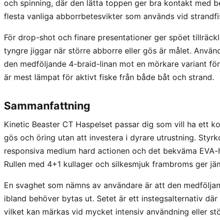
och spinning, där den lätta toppen ger bra kontakt med b
flesta vanliga abborrbetesvikter som används vid strandfi
För drop-shot och finare presentationer ger spöet tillräckl
tyngre jiggar när större abborre eller gös är målet. Anvä
den medföljande 4-braid-linan mot en mörkare variant för bä
är mest lämpat för aktivt fiske från både båt och strand.
Sammanfattning
Kinetic Beaster CT Haspelset passar dig som vill ha ett ko
gös och öring utan att investera i dyrare utrustning. Styrko
responsiva medium hard actionen och det bekväma EVA-ha
Rullen med 4+1 kullager och silkesmjuk frambroms ger jä
En svaghet som nämns av användare är att den medföljan
ibland behöver bytas ut. Setet är ett instegsalternativ där
vilket kan märkas vid mycket intensiv användning eller st