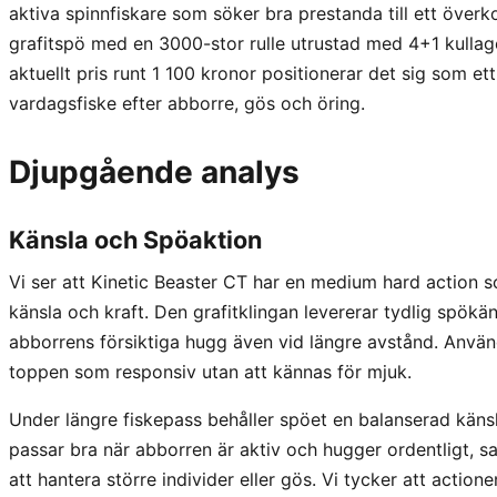
aktiva spinnfiskare som söker bra prestanda till ett överko
grafitspö med en 3000-stor rulle utrustad med 4+1 kullage
aktuellt pris runt 1 100 kronor positionerar det sig som ett
vardagsfiske efter abborre, gös och öring.
Djupgående analys
Känsla och Spöaktion
Vi ser att Kinetic Beaster CT har en medium hard action 
känsla och kraft. Den grafitklingan levererar tydlig spökän
abborrens försiktiga hugg även vid längre avstånd. Använ
toppen som responsiv utan att kännas för mjuk.
Under längre fiskepass behåller spöet en balanserad käns
passar bra när abborren är aktiv och hugger ordentligt, sa
att hantera större individer eller gös. Vi tycker att action