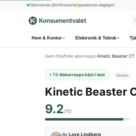
Oberoende jämförelser
Uppdateras dagligen
Konsument
valet
S
p
Hem & Kontor
Elektronik & Teknik
Tj
k
Hem
›
friluftsliv
›
aborrespo
›
Kinetic Beaster CT
Till
Abborrespo bäst i test
Kinetic
Kinetic Beaster 
9.2
/10
Av
Love Lindberg