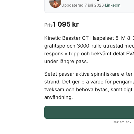
Uppdaterad 7 juli 2026
·
LinkedIn
1 095 kr
Pris
Kinetic Beaster CT Haspelset 8' M 8-
grafitspö och 3000-rulle utrustad med
responsiv topp och bekvämt delat EV
under längre pass.
Setet passar aktiva spinnfiskare efter
strand. Det ger bra värde för pengar
tveksam och behöva bytas, samtidigt s
användning.
Reklamlänk – 