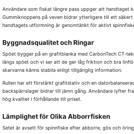
Användare som fiskat längre pass uppger att handtaget kä
Gummiknoppens på veven bidrar ytterligare till ett säkert 
handtagets utformning är genomtänkt för aktivt spinnfisk
Byggnadsqualitet och Ringar
Spöet bygger på en grafitblanka med CarbonTech CT-tekn
längs spöet och vi ser att de ger låg friktion och bra lin
skarvarna känns stabila enligt tillgänglig information.
Rullen har ett förstärkt grafitstativ och en datorbalanserad
backspärrslager bidrar till jämn gång. Användare lyfter fr
hög kvalitet i förhållande till priset.
Lämplighet för Olika Abborrfisken
Setet är avsett för spinnfiske efter abborre, gös och öring