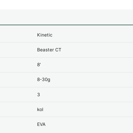
Kinetic
Beaster CT
8'
8-30g
3
kol
EVA