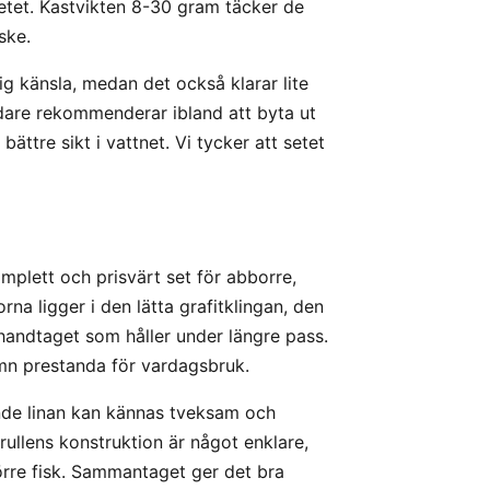
etet. Kastvikten 8-30 gram täcker de
ske.
ig känsla, medan det också klarar lite
ndare rekommenderar ibland att byta ut
ttre sikt i vattnet. Vi tycker att setet
mplett och prisvärt set för abborre,
rna ligger i den lätta grafitklingan, den
ndtaget som håller under längre pass.
mn prestanda för vardagsbruk.
de linan kan kännas tveksam och
 rullens konstruktion är något enklare,
örre fisk. Sammantaget ger det bra