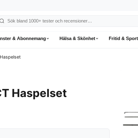
ök
å
änster & Abonnemang
Hälsa & Skönhet
Fritid & Sport
onsumentvalet
 Haspelset
CT Haspelset